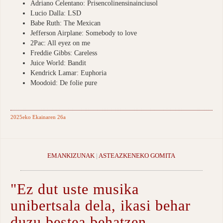
Adriano Celentano: Prisencolinensinainciusol
Lucio Dalla: LSD
Babe Ruth: The Mexican
Jefferson Airplane: Somebody to love
2Pac: All eyez on me
Freddie Gibbs: Careless
Juice World: Bandit
Kendrick Lamar: Euphoria
Moodoid: De folie pure
2025eko Ekainaren 26a
EMANKIZUNAK
|
ASTEAZKENEKO GOMITA
"Ez dut uste musika
unibertsala dela, ikasi behar
duzu bestea behatzen,