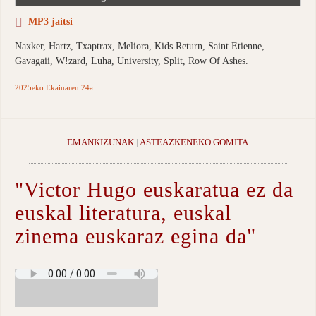
MP3 jaitsi
Naxker, Hartz, Txaptrax, Meliora, Kids Return, Saint Etienne,
Gavagaii, W!zard, Luha, University, Split, Row Of Ashes.
2025eko Ekainaren 24a
EMANKIZUNAK
|
ASTEAZKENEKO GOMITA
"Victor Hugo euskaratua ez da
euskal literatura, euskal
zinema euskaraz egina da"