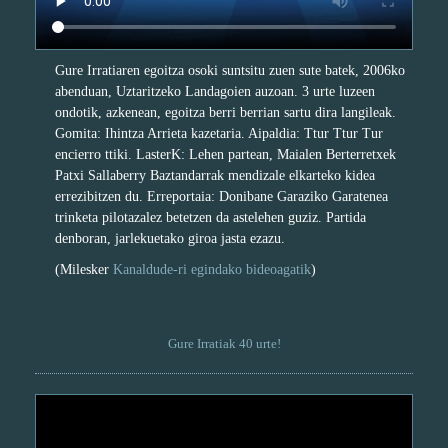
Gure Irratiaren egoitza osoki suntsitu zuen sute batek, 2006ko
abenduan, Uztaritzeko Landagoien auzoan. 3 urte luzeen
ondotik, azkenean, egoitza berri berrian sartu dira langileak.
Gomita: Ihintza Arrieta kazetaria. Aipaldia: Ttur Ttur Tur
encierro ttiki. LasterK: Lehen partean, Maialen Berterretxek
Patxi Sallaberry Baztandarrak mendizale elkarteko kidea
errezibitzen du. Erreportaia: Donibane Garaziko Garatenea
trinketa pilotazalez betetzen da astelehen guziz. Partida
denboran, jarlekuetako giroa jasta ezazu.
(Milesker
Kanaldude-ri egindako bideoagatik
)
Gure Irratiak 40 urte!