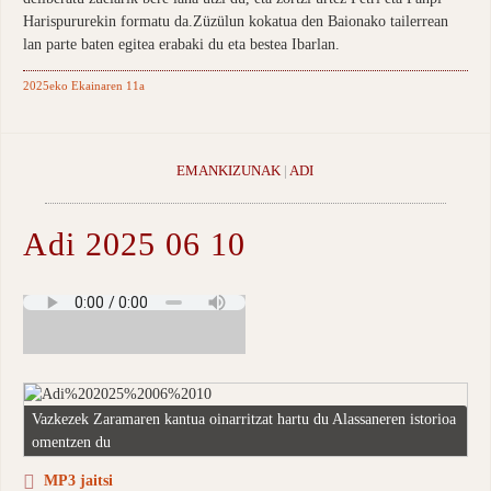
Harispururekin formatu da.Züzülun kokatua den Baionako tailerrean
lan parte baten egitea erabaki du eta bestea Ibarlan.
2025eko Ekainaren 11a
EMANKIZUNAK
|
ADI
Adi 2025 06 10
Vazkezek Zaramaren kantua oinarritzat hartu du Alassaneren istorioa
omentzen du
MP3 jaitsi