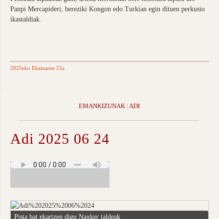
Panpi Mercapideri, bereziki Kongon edo Turkian egin dituen perkusio
ikastaldiak.
2025eko Ekainaren 25a
EMANKIZUNAK
|
ADI
Adi 2025 06 24
Pista bat ekartzen digu Naxker taldeak