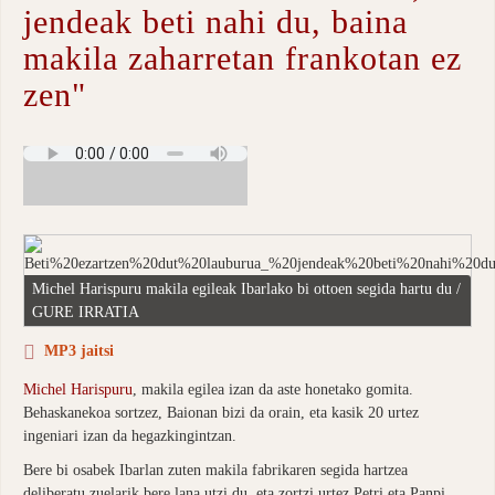
jendeak beti nahi du, baina
makila zaharretan frankotan ez
zen"
Michel Harispuru makila egileak Ibarlako bi ottoen segida hartu du /
GURE IRRATIA
MP3 jaitsi
Michel Harispuru
, makila egilea izan da aste honetako gomita.
Behaskanekoa sortzez, Baionan bizi da orain, eta kasik 20 urtez
ingeniari izan da hegazkingintzan.
Bere bi osabek Ibarlan zuten makila fabrikaren segida hartzea
deliberatu zuelarik bere lana utzi du, eta zortzi urtez Petri eta Panpi