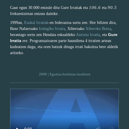
106.6
90.5
Gaur egun 30.000 entzule ditu Gure Irratiak eta
eta
frekuentzietan entzun daiteke.
1999an,
Euskal Irratiak
-en federazioa sortu zen. Hor biltzen dira,
Baxe Nafarroako
Irulegiko Irratia
, Xiberoako
Xiberoko Botza
,
Gure
berantago sortu zen Hendaia eskualdeko
Antxeta Irratia
, eta
Irratia
ere. Programazioaren parte haundiena 4 irratien artean
kudeatzen dugu, eta oren batzuk ditugu irrati bakoitza bere aldetik
aritzeko.
2009 | Egoitza berritura itzultzen