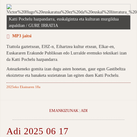
Katti Pochelu hazpandarra, euskalgintza eta kulturan murgildua
aspaldian / GURE IRRATIA
MP3 jaitsi
Ttattola gaztetxean, EHZ-n, Eihartzea kultur etxean, Elkar-en,
Euskararen Erakunde Publikoan edo Lurralde eremuko teknikari izan
da Katti Pochelu hazpandarra.
Asteazkeneko gomita izan dugu asten honetan, gaur egun Gastibeltza
ekoiztetxe eta banaketa sozietatean lan egiten duen Katti Pochelu.
2025eko Ekainaren 18a
EMANKIZUNAK
|
ADI
Adi 2025 06 17