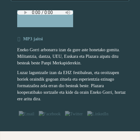
MP3 jaitsi
Eneko Gorri arbonarra izan da gure aste honetako gomita.
Militantzia, dantza, UEU, Euskara eta Plazara aipatu ditu
besteak beste Panpi Merkapiderekin.
Luzaz laguntzaile izan da EHZ festibalean, eta oroitzapen
horiek oraindik gogoan zituela eta esperientzia ezinago
formatzailea zela erran dio besteak beste. Plazara
kooperatibako sortzaile eta kide da orain Eneko Gorri, hortaz
ere aritu dira.