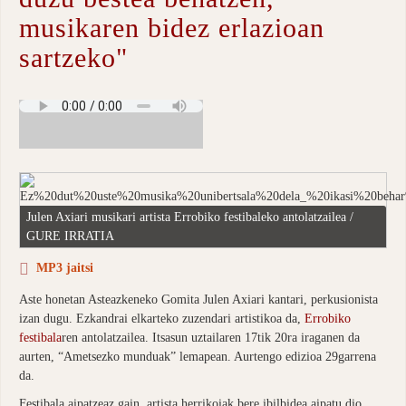
musikaren bidez erlazioan
sartzeko"
Julen Axiari musikari artista Errobiko festibaleko antolatzailea /
GURE IRRATIA
MP3 jaitsi
Aste honetan Asteazkeneko Gomita Julen Axiari kantari, perkusionista
izan dugu. Ezkandrai elkarteko zuzendari artistikoa da,
Errobiko
festibala
ren antolatzailea. Itsasun uztailaren 17tik 20ra iraganen da
aurten, “Ametsezko munduak” lemapean. Aurtengo edizioa 29garrena
da.
Festibala aipatzeaz gain, artista herrikoiak bere ibilbidea aipatu dio