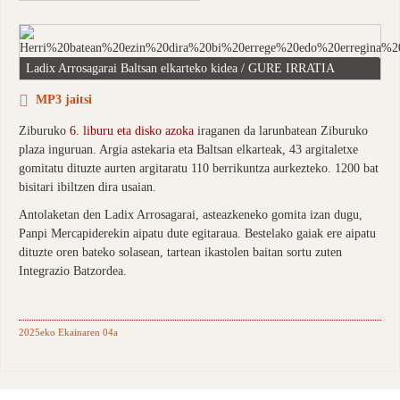
Ladix Arrosagarai Baltsan elkarteko kidea / GURE IRRATIA
MP3 jaitsi
Ziburuko
6. liburu eta disko azoka
iraganen da larunbatean Ziburuko
plaza inguruan. Argia astekaria eta Baltsan elkarteak, 43 argitaletxe
gomitatu dituzte aurten argitaratu 110 berrikuntza aurkezteko. 1200 bat
bisitari ibiltzen dira usaian.
Antolaketan den Ladix Arrosagarai, asteazkeneko gomita izan dugu,
Panpi Mercapiderekin aipatu dute egitaraua. Bestelako gaiak ere aipatu
dituzte oren bateko solasean, tartean ikastolen baitan sortu zuten
Integrazio Batzordea.
2025eko Ekainaren 04a