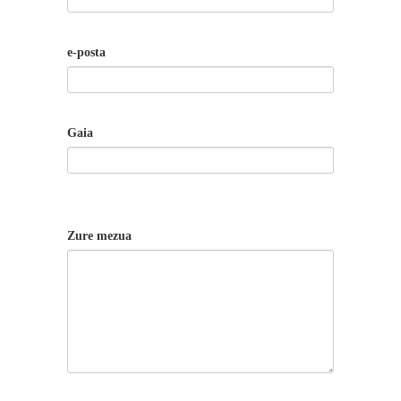
e-posta
Gaia
Zure mezua