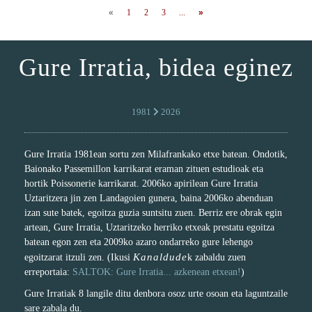
«
1
2
3
...
»
Gure Irratia, bidea eginez
1981
2026
Gure Irratia 1981ean sortu zen Milafrankako etxe batean. Ondotik,
Baionako Passemillon karrikarat eraman zituen estudioak eta
hortik Poissonerie karrikarat. 2006ko apirilean Gure Irratia
Uztaritzera jin zen Landagoien gunera, baina 2006ko abenduan
izan sute batek, egoitza guzia suntsitu zuen. Berriz ere obrak egin
artean, Gure Irratia, Uztaritzeko herriko etxeak prestatu egoitza
batean egon zen eta 2009ko azaro ondarreko gure lehengo
Kanaldude
egoitzarat itzuli zen. (Ikusi
k zabaldu zuen
erreportaia:
SALTOK: Gure Irratia... azkenean etxean!
)
Gure Irratiak 8 langile ditu denbora osoz urte osoan eta laguntzaile
sare zabala du.