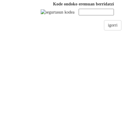
Kode ondoko eremuan berridatzi
igorri