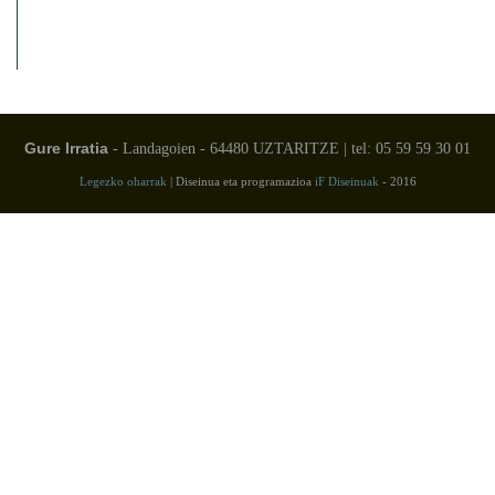
Gure Irratia
- Landagoien - 64480 UZTARITZE | tel: 05 59 59 30 01
Legezko oharrak
| Diseinua eta programazioa
iF Diseinuak
- 2016