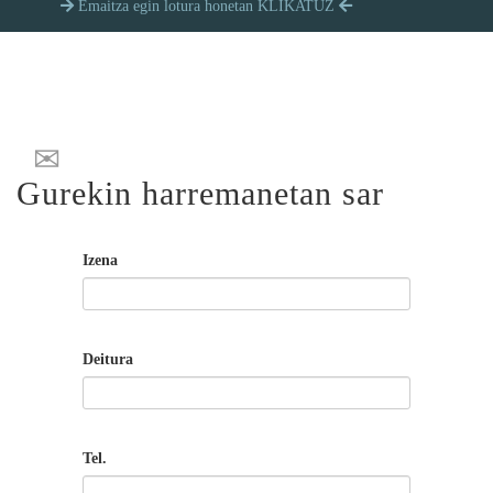
Emaitza egin lotura honetan KLIKATUZ
Gurekin harremanetan sar
Izena
Deitura
Tel.