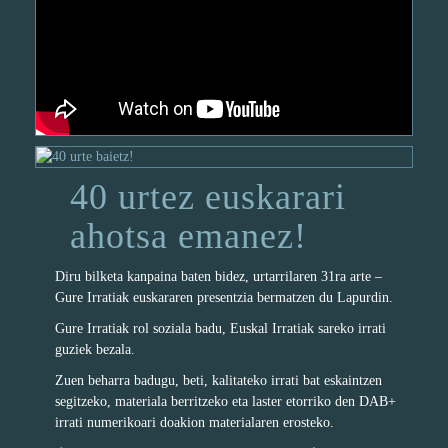
40 urtez euskarari
ahotsa emanez!
Diru bilketa kanpaina baten bidez, urtarrilaren 31ra arte –
Gure Irratiak euskararen presentzia bermatzen du Lapurdin.
Gure Irratiak rol soziala badu, Euskal Irratiak sareko irrati
guziek bezala.
Zuen beharra badugu, beti, kalitateko irrati bat eskaintzen
segitzeko, materiala berritzeko eta laster etorriko den DAB+
irrati numerikoari doakion materialaren erosteko.