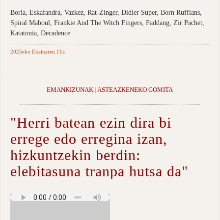
Borla, Eskafandra, Vazkez, Rat-Zinger, Didier Super, Born Ruffians,
Spiral Maboul, Frankie And The Witch Fingers, Paddang, Zir Pachet,
Katatonia, Decadence
2025eko Ekainaren 11a
EMANKIZUNAK
|
ASTEAZKENEKO GOMITA
"Herri batean ezin dira bi
errege edo erregina izan,
hizkuntzekin berdin:
elebitasuna tranpa hutsa da"