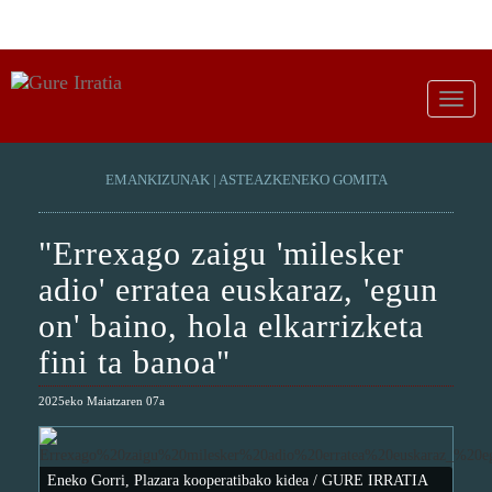
EMANKIZUNAK
|
ASTEAZKENEKO GOMITA
"Errexago zaigu 'milesker
adio' erratea euskaraz, 'egun
on' baino, hola elkarrizketa
fini ta banoa"
2025eko Maiatzaren 07a
Eneko Gorri, Plazara kooperatibako kidea / GURE IRRATIA