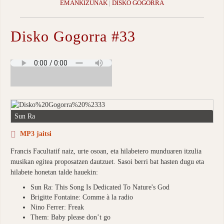
EMANKIZUNAK
|
DISKO GOGORRA
Disko Gogorra #33
Sun Ra
MP3 jaitsi
Francis Facultatif naiz, urte osoan, eta hilabetero munduaren itzulia
musikan egitea proposatzen dautzuet. Sasoi berri bat hasten dugu eta
hilabete honetan talde hauekin:
Sun Ra: This Song Is Dedicated To Nature's God
Brigitte Fontaine: Comme à la radio
Nino Ferrer: Freak
Them: Baby please don’t go