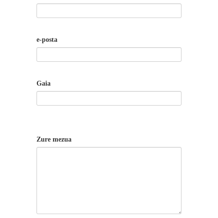
e-posta
Gaia
Zure mezua