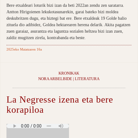
Bere etxaldeari loturik bizi izan da beti 2022an zendu zen saratarra.
Antton Hirigoienen lekukotasunarekin, garai bateko bizi moldea
deskubritzen dugu, eta hiztegi bat ere. Bere etxaldeak 19 Golde balio
zituela dio adibidez, Goldea hektarearen herena delarik. Akita pagatzen
zuen garaiaz, asurantza eta laguntza sozialen heltzea bizi izan zuen,
zaldiz mugitzen zirela, kontrabanda eta beste.
2025eko Maiatzaren 16a
KRONIKAK
NORA ARBELBIDE | LITERATURA
La Negresse izena eta bere
korapiloa