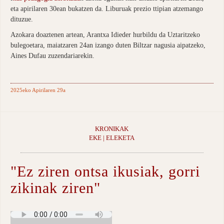
eta apirilaren 30ean bukatzen da. Liburuak prezio ttipian atzemango
dituzue.
Azokara doaztenen artean, Arantxa Idieder hurbildu da Uztaritzeko
bulegoetara, maiatzaren 24an izango duten Biltzar nagusia aipatzeko,
Aines Dufau zuzendariarekin.
2025eko Apirilaren 29a
KRONIKAK
EKE | ELEKETA
"Ez ziren ontsa ikusiak, gorri
zikinak ziren"