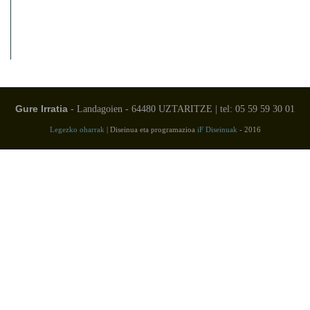
Gure Irratia
- Landagoien - 64480 UZTARITZE | tel: 05 59 59 30 01
Legezko oharrak
| Diseinua eta programazioa
iF Diseinuak
- 2016