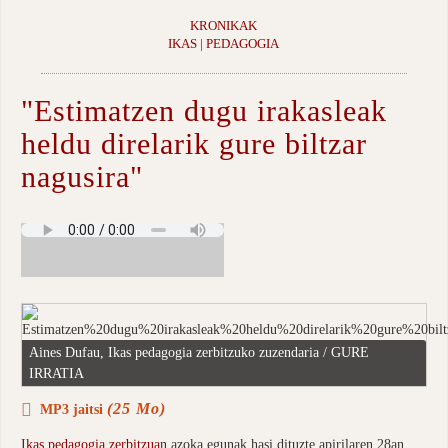
KRONIKAK
IKAS | PEDAGOGIA
"Estimatzen dugu irakasleak
heldu direlarik gure biltzar
nagusira"
Aines Dufau, Ikas pedagogia zerbitzuko zuzendaria / GURE
IRRATIA
(25 Mo)
MP3 jaitsi
I
kas pedagogia zerbitzua
n azoka egunak hasi dituzte apirilaren 28an,