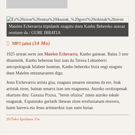
Maielen Echevarria ttipidanik ezagutu duen Kanbo Behereko auzoaz
oroitzen da / GURE IRRATIA
(34 Mo)
MP3 jaitsi
1925 urtean sortu zen
Maielen Echevarria
, Kanbo gainean. Baina 3 urte
dituenetik, Kanbo beherean bizi izan da.Terexa Lekunberri
antropologoak hilabete honetan, Kanbo behereko bizia ongi ezagutu
duen Maielen entzunarazten digu.
Jesus Etchevarria artista gisa, ezaguna zenaren emaztea da ere, biak
artistak ziren, bainan senarra izan zen ezagunena. Auzoko oroitzapenak
ekartzen ditu: Gaxuxa Pixixa, “beren ofizioa” zuten auzoko eskale
ezagunak, Espainiako gerlatik ihesean ziren errefuxiatuen etorrera,
haien harrera eta Jesus artistarekin izan zuen biziaz.
2025eko Apirilaren 15a