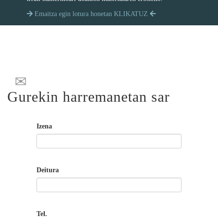
Emaitza egin lotura honetan KLIKATUZ
Gurekin harremanetan sar
Izena
Deitura
Tel.