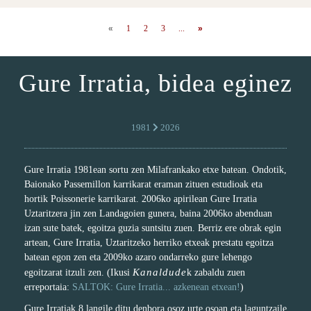
«
1
2
3
...
»
Gure Irratia, bidea eginez
1981
2026
Gure Irratia 1981ean sortu zen Milafrankako etxe batean. Ondotik,
Baionako Passemillon karrikarat eraman zituen estudioak eta
hortik Poissonerie karrikarat. 2006ko apirilean Gure Irratia
Uztaritzera jin zen Landagoien gunera, baina 2006ko abenduan
izan sute batek, egoitza guzia suntsitu zuen. Berriz ere obrak egin
artean, Gure Irratia, Uztaritzeko herriko etxeak prestatu egoitza
batean egon zen eta 2009ko azaro ondarreko gure lehengo
Kanaldude
egoitzarat itzuli zen. (Ikusi
k zabaldu zuen
erreportaia:
SALTOK: Gure Irratia... azkenean etxean!
)
Gure Irratiak 8 langile ditu denbora osoz urte osoan eta laguntzaile