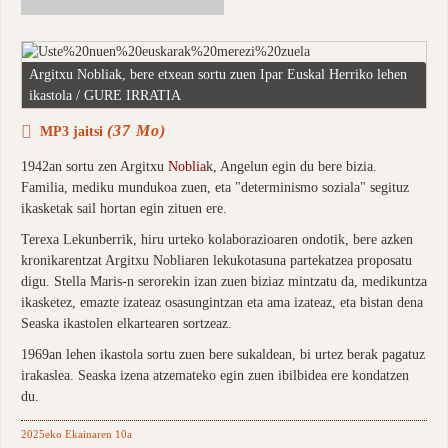
Argitxu Nobliak, bere etxean sortu zuen Ipar Euskal Herriko lehen
ikastola / GURE IRRATIA
(37 Mo)
MP3 jaitsi
1942an sortu zen Argitxu
Noblia
k, Angelun egin du bere bizia.
Familia, mediku mundukoa zuen, eta "determinismo soziala" segituz
ikasketak sail hortan egin zituen ere.
Terexa Lekunberrik, hiru urteko kolaborazioaren ondotik, bere azken
kronikarentzat Argitxu Nobliaren lekukotasuna partekatzea proposatu
digu. Stella Maris-n serorekin izan zuen biziaz mintzatu da, medikuntza
ikasketez, emazte izateaz osasungintzan eta ama izateaz, eta bistan dena
Seaska ikastolen elkartearen sortzeaz.
1969an lehen ikastola sortu zuen bere sukaldean, bi urtez berak pagatuz
irakaslea. Seaska izena atzemateko egin zuen ibilbidea ere kondatzen
du.
2025eko Ekainaren 10a