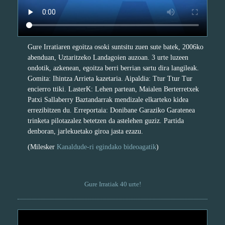
Gure Irratiaren egoitza osoki suntsitu zuen sute batek, 2006ko
abenduan, Uztaritzeko Landagoien auzoan. 3 urte luzeen
ondotik, azkenean, egoitza berri berrian sartu dira langileak.
Gomita: Ihintza Arrieta kazetaria. Aipaldia: Ttur Ttur Tur
encierro ttiki. LasterK: Lehen partean, Maialen Berterretxek
Patxi Sallaberry Baztandarrak mendizale elkarteko kidea
errezibitzen du. Erreportaia: Donibane Garaziko Garatenea
trinketa pilotazalez betetzen da astelehen guziz. Partida
denboran, jarlekuetako giroa jasta ezazu.
(Milesker
Kanaldude-ri egindako bideoagatik
)
Gure Irratiak 40 urte!