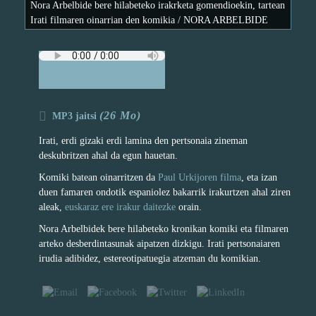
Nora Arbelbide bere hilabeteko irakrketa gomendioekin, tartean
Irati filmaren oinarrian den komikia / NORA ARBELBIDE
(26 Mo)
MP3 jaitsi
Irati, erdi gizaki erdi lamina den pertsonaia zineman
deskubritzen ahal da egun hauetan.
Komiki batean oinarritzen da
Paul Urkijoren filma
, eta izan
duen famaren ondotik espaniolez bakarrik irakurtzen ahal ziren
aleak,
euskaraz ere irakur daitezke
orain.
Nora Arbelbidek bere hilabeteko kronikan komiki eta filmaren
arteko desberdintasunak aipatzen dizkigu. Irati pertsonaiaren
irudia adibidez, estereotipatuegia atzeman du komikian.