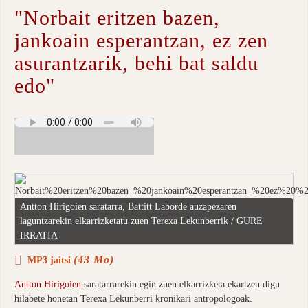
"Norbait eritzen bazen,
jankoain esperantzan, ez zen
asurantzarik, behi bat saldu
edo"
Antton Hirigoien saratarra, Battitt Laborde auzapezaren
laguntzarekin elkarrizketatu zuen Terexa Lekunberrik / GURE
IRRATIA
(43 Mo)
MP3 jaitsi
Antton Hirigoien
saratarrarekin egin zuen elkarrizketa ekartzen digu
hilabete honetan Terexa Lekunberri kronikari antropologoak.