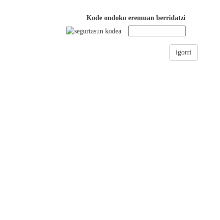
Kode ondoko eremuan berridatzi
igorri