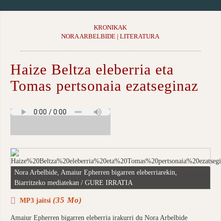
KRONIKAK
NORA ARBELBIDE | LITERATURA
Haize Beltza eleberria eta
Tomas pertsonaia ezatseginaz
Nora Arbelbide, Amaiur Epherren bigarren eleberriarekin,
Biarritzeko mediatekan / GURE IRRATIA
(35 Mo)
MP3 jaitsi
Amaiur Epherren bigarren eleberria irakurri du Nora Arbelbide