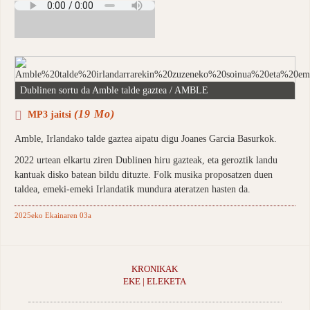
Dublinen sortu da Amble talde gaztea / AMBLE
(19 Mo)
MP3 jaitsi
Amble, Irlandako talde gaztea aipatu digu Joanes Garcia Basurkok.
2022 urtean elkartu ziren Dublinen hiru gazteak, eta geroztik landu
kantuak disko batean bildu dituzte. Folk musika proposatzen duen
taldea, emeki-emeki Irlandatik mundura ateratzen hasten da.
2025eko Ekainaren 03a
KRONIKAK
EKE | ELEKETA