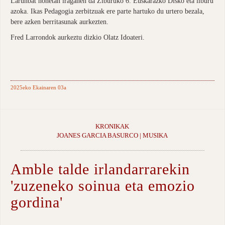
Larunbat honetan iraganen da Ziburuko 6. Euskarazko Disko eta liburu
azoka. Ikas Pedagogia zerbitzuak ere parte hartuko du urtero bezala,
bere azken berritasunak aurkezten.
Fred Larrondok aurkeztu dizkio Olatz Idoateri.
2025eko Ekainaren 03a
KRONIKAK
JOANES GARCIA BASURCO | MUSIKA
Amble talde irlandarrarekin
'zuzeneko soinua eta emozio
gordina'