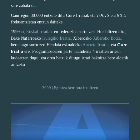
sare zabala du.
106.6
90.5
Gaur egun 30.000 entzule ditu Gure Irratiak eta
eta
frekuentzietan entzun daiteke.
1999an,
Euskal Irratiak
-en federazioa sortu zen. Hor biltzen dira,
Baxe Nafarroako
Irulegiko Irratia
, Xiberoako
Xiberoko Botza
,
Gure
berantago sortu zen Hendaia eskualdeko
Antxeta Irratia
, eta
Irratia
ere. Programazioaren parte haundiena 4 irratien artean
kudeatzen dugu, eta oren batzuk ditugu irrati bakoitza bere aldetik
aritzeko.
2009 | Egoitza berritura itzultzen