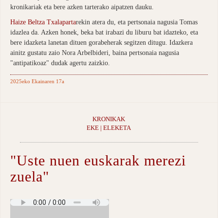
kronikariak eta bere azken tarterako aipatzen dauku.
Haize Beltza Txalaparta
rekin atera du, eta pertsonaia nagusia Tomas
idazlea da. Azken honek, beka bat irabazi du liburu bat idazteko, eta
bere idazketa lanetan dituen gorabeherak segitzen ditugu. Idazkera
ainitz gustatu zaio Nora Arbelbideri, baina pertsonaia nagusia
"antipatikoaz" dudak agertu zaizkio.
2025eko Ekainaren 17a
KRONIKAK
EKE | ELEKETA
"Uste nuen euskarak merezi
zuela"