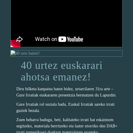
40 urtez euskarari
ahotsa emanez!
Diru bilketa kanpaina baten bidez, urtarrilaren 31ra arte –
Gure Irratiak euskararen presentzia bermatzen du Lapurdin.
Gure Irratiak rol soziala badu, Euskal Irratiak sareko irrati
guziek bezala.
Zuen beharra badugu, beti, kalitateko irrati bat eskaintzen
segitzeko, materiala berritzeko eta laster etorriko den DAB+
irrati numerikoari doakion materialaren erosteko.