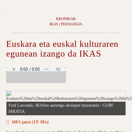
KRONIKAK
IKAS | PEDAGOGIA
Euskara eta euskal kulturaren
egunean izango da IKAS
Fred Larrondo, IKASen aurtengo ekoizpen batzurekin / GURE
IRRATIA
(19 Mo)
MP3 jaitsi