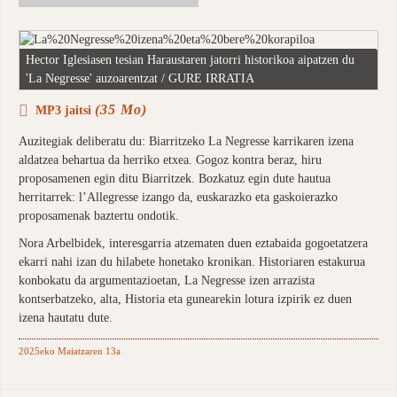
Hector Iglesiasen tesian Haraustaren jatorri historikoa aipatzen du
'La Negresse' auzoarentzat / GURE IRRATIA
(35 Mo)
MP3 jaitsi
Auzitegiak deliberatu du: Biarritzeko La Negresse karrikaren izena
aldatzea behartua da herriko etxea. Gogoz kontra beraz, hiru
proposamenen egin ditu Biarritzek. Bozkatuz egin dute hautua
herritarrek: l’Allegresse izango da, euskarazko eta gaskoierazko
proposamenak baztertu ondotik.
Nora Arbelbidek, interesgarria atzematen duen eztabaida gogoetatzera
ekarri nahi izan du hilabete honetako kronikan. Historiaren estakurua
konbokatu da argumentazioetan, La Negresse izen arrazista
kontserbatzeko, alta, Historia eta gunearekin lotura izpirik ez duen
izena hautatu dute.
2025eko Maiatzaren 13a