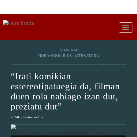
KRONIKAK
NORA ARBELBIDE | LITERATURA
“Irati komikian
estereotipatuegia da, filman
duen rola nahiago izan dut,
preziatu dut”
2024ko Ekainaren 10a