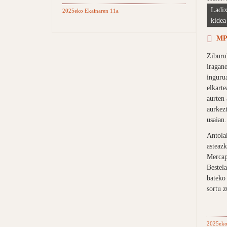
Ladix
2025eko Ekainaren 11a
kide
MP3
Zibur
iragan
ingurua
elkarte
aurten 
aurkezt
usaian.
Antola
asteaz
Mercap
Bestela
bateko 
sortu z
2025eko