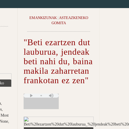
EMANKIZUNAK
|
ASTEAZKENEKO
GOMITA
"Beti ezartzen dut
lauburua, jendeak
beti nahi du, baina
makila zaharretan
frankotan ez zen"
eko
a,
s,
 Most
 None,