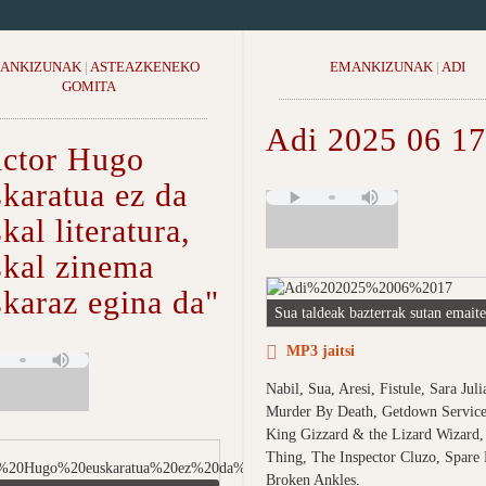
ANKIZUNAK
|
ASTEAZKENEKO
EMANKIZUNAK
|
ADI
GOMITA
Adi 2025 06 17
ictor Hugo
karatua ez da
kal literatura,
skal zinema
skaraz egina da"
Sua taldeak bazterrak sutan emait
MP3 jaitsi
Nabil, Sua, Aresi, Fistule, Sara Juli
Murder By Death, Getdown Service
King Gizzard & the Lizard Wizard,
Thing, The Inspector Cluzo, Spare
Broken Ankles.