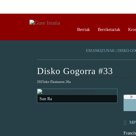
Berriak
Berriketariak
Kro
EMANKIZUNAK
|
DISKO G
Disko Gogorra #33
2025eko Ekainaren 26a
Sun Ra
MP3
Francis