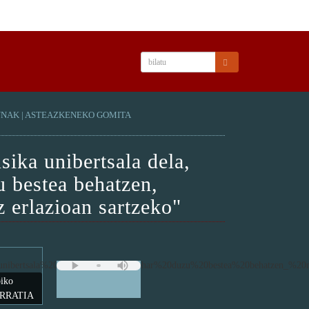
UNAK
|
ASTEAZKENEKO GOMITA
sika unibertsala dela,
u bestea behatzen,
 erlazioan sartzeko"
biko
E IRRATIA