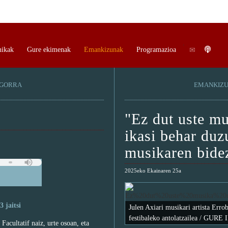
.
.
nikak
Gure ekimenak
Emankizunak
Programazioa
OGORRA
EMANKIZ
"Ez dut uste mu
ikasi behar duz
musikaren bidez
2025eko Ekainaren 25a
 jaitsi
Julen Axiari musikari artista Erro
festibaleko antolatzailea / GUR
 Facultatif naiz, urte osoan, eta