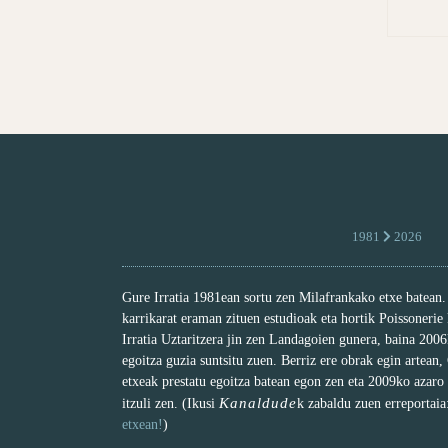
1981
2026
Gure Irratia 1981ean sortu zen Milafrankako etxe batean
karrikarat eraman zituen estudioak eta hortik Poissonerie
Irratia Uztaritzera jin zen Landagoien gunera, baina 200
egoitza guzia suntsitu zuen. Berriz ere obrak egin artean,
etxeak prestatu egoitza batean egon zen eta 2009ko azaro
Kanaldude
itzuli zen. (Ikusi
k zabaldu zuen erreportai
etxean!
)