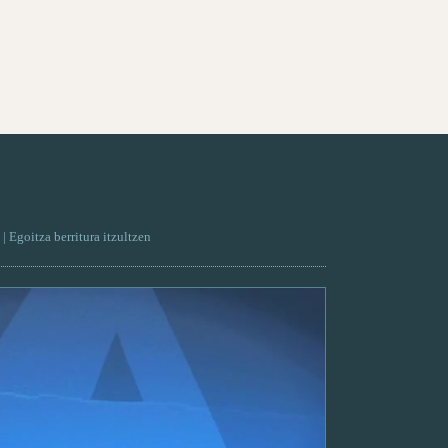
| Egoitza berritura itzultzen