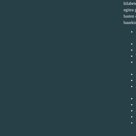
hilabe
egitea 
hasten 
haueki