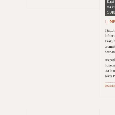
Katti
eta k
GUR
MP3
Ttatto
kultur
Erakun
eremuk
hazpan
Asteaz
honeta
eta ban
Katti 
2025eko