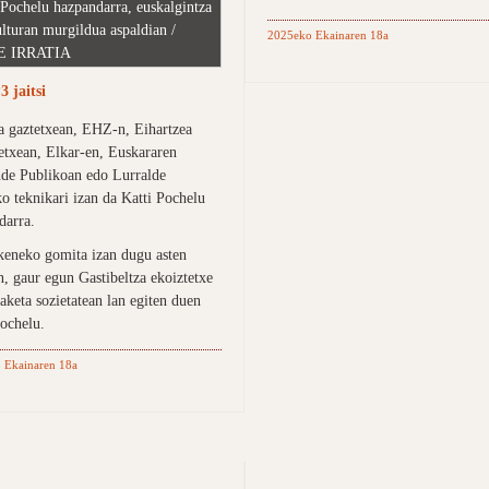
 Pochelu hazpandarra, euskalgintza
ulturan murgildua aspaldian /
2025eko Ekainaren 18a
E IRRATIA
 jaitsi
la gaztetxean, EHZ-n, Eihartzea
 etxean, Elkar-en, Euskararen
de Publikoan edo Lurralde
o teknikari izan da Katti Pochelu
darra.
keneko gomita izan dugu asten
n, gaur egun Gastibeltza ekoiztetxe
aketa sozietatean lan egiten duen
Pochelu.
 Ekainaren 18a