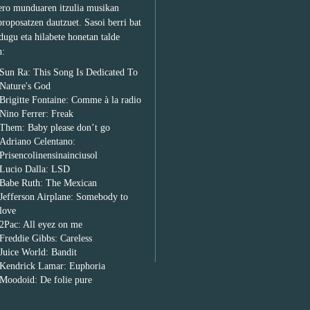
tero munduaren itzulia musikan
proposatzen dautzuet. Sasoi berri bat
dugu eta hilabete honetan talde
n:
Sun Ra: This Song Is Dedicated To
Nature's God
Brigitte Fontaine: Comme à la radio
Nino Ferrer: Freak
Them: Baby please don’t go
Adriano Celentano:
Prisencolinensinainciusol
Lucio Dalla: LSD
Babe Ruth: The Mexican
Jefferson Airplane: Somebody to
love
2Pac: All eyez on me
Freddie Gibbs: Careless
Juice World: Bandit
Kendrick Lamar: Euphoria
Moodoid: De folie pure