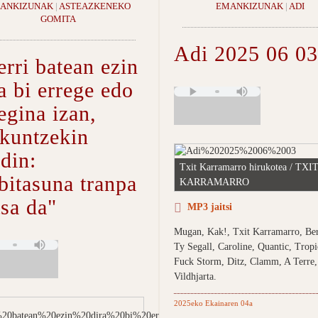
ANKIZUNAK
|
ASTEAZKENEKO
EMANKIZUNAK
|
ADI
GOMITA
Adi 2025 06 03
rri batean ezin
a bi errege edo
egina izan,
zkuntzekin
din:
Txit Karramarro hirukotea / TXI
bitasuna tranpa
KARRAMARRO
sa da"
MP3 jaitsi
Mugan, Kak!, Txit Karramarro, Ber
Ty Segall, Caroline, Quantic, Tropi
Fuck Storm, Ditz, Clamm, A Terre,
Vildhjarta.
2025eko Ekainaren 04a