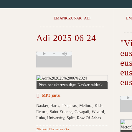
EMANKIZUNAK
|
ADI
EM
Adi 2025 06 24
"V
eus
eus
eu
eu
Pista bat ekartzen digu Naxker taldeak
MP3 jaitsi
Naxker, Hartz, Txaptrax, Meliora, Kids
Return, Saint Etienne, Gavagaii, W!zard,
Luha, University, Split, Row Of Ashes.
2025eko Ekainaren 24a