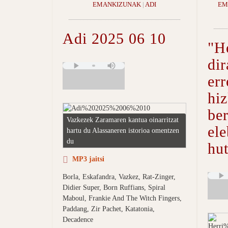
EMANKIZUNAK
|
ADI
EM
Adi 2025 06 10
"He
dir
err
hi
ber
Vazkezek Zaramaren kantua oinarritzat
ele
hartu du Alassaneren istorioa omentzen
du
hut
MP3 jaitsi
Borla, Eskafandra, Vazkez, Rat-Zinger,
Didier Super, Born Ruffians, Spiral
Maboul, Frankie And The Witch Fingers,
Paddang, Zir Pachet, Katatonia,
Decadence