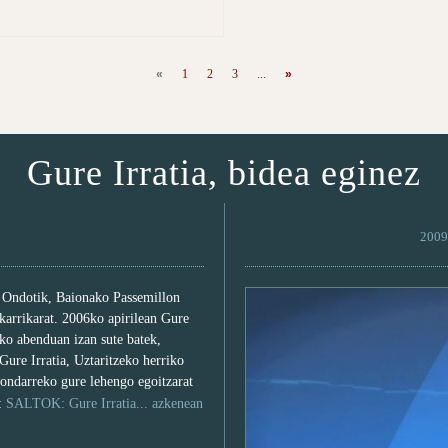
«
1
2
3
...
»
Gure Irratia, bidea eginez
2009 
. Ondotik, Baionako Passemillon
 karrikarat. 2006ko apirilean Gure
6ko abenduan izan sute batek,
 Gure Irratia, Uztaritzeko herriko
 ondarreko gure lehengo egoitzarat
a:
SALTOK: Gure Irratia... azkenean