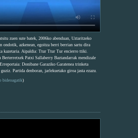
ntsitu zuen sute batek, 2006ko abenduan, Uztaritzeko
 ondotik, azkenean, egoitza berri berrian sartu dira
a kazetaria. Aipaldia: Ttur Ttur Tur encierro ttiki.
 Berterretxek Patxi Sallaberry Baztandarrak mendizale
. Erreportaia: Donibane Garaziko Garatenea trinketa
 guziz. Partida denboran, jarlekuetako giroa jasta ezazu.
o bideoagatik
)