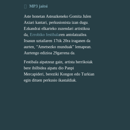
MP3 jaitsi
Aste honetan Asteazkeneko Gomita Julen
Axiari kantari, perkusionista izan dugu.
Ezkandrai elkarteko zuzendari artistikoa
da,
Errobiko festibala
ren antolatzailea.
Itsasun uztailaren 17tik 20ra iraganen da
aurten, “Ametsezko munduak” lemapean.
Aurtengo edizioa 29garrena da.
Festibala aipatzeaz gain, artista herrikoiak
bere ibilbidea aipatu dio Panpi
Mercapideri, bereziki Kongon edo Turkian
egin dituen perkusio ikastaldiak.