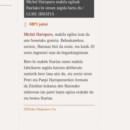
Michel Harispuru makila egileak
Ibarlako bi ottoen segida hartu du /
GURE IRRATIA
MP3 jaitsi
Michel Harispuru
, makila egilea izan da
aste honetako gomita. Behaskanekoa
sortzez, Baionan bizi da orain, eta kasik 20
urtez ingeniari izan da hegazkingintzan.
Bere bi osabek Ibarlan zuten makila
fabrikaren segida hartzea deliberatu
zuelarik bere lana utzi du, eta zortzi urtez
Petri eta Panpi Harispururekin formatu
da.Züzülun kokatua den Baionako
tailerrean lan parte baten egitea erabaki du
eta bestea Ibarlan.
2025eko Ekainaren 11a