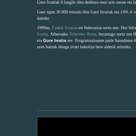
Gure Irratiak 8 langile ditu denbora osoz urte osoan eta l
106.6
Gaur egun 30.000 entzule ditu Gure Irratiak eta
e
daiteke.
1999an,
Euskal Irratiak
-en federazioa sortu zen. Hor bil
Irratia
, Xiberoako
Xiberoko Botza
, berantago sortu zen 
Gure Irratia
eta
ere. Programazioaren parte haundiena 4 
oren batzuk ditugu irrati bakoitza bere aldetik aritzeko.