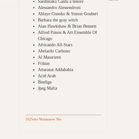
Sardiniako Cantu a tenore
Alessandro Alessendroni
Ablaye Cissoko & Simon Goubert
Barbara the gray witch
Alan Hawkshaw & Brian Bennett
Alfred Panou & Art Ensemble Of
Chicago
Africando All-Stars
Abelardo Carbono
Al Massrieen
Frikun
Attarazat Addahabia
Acid Arab
Bindiga
Jpeg Mafia
2025eko Maiatzaren 30a