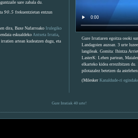
aguntzaile sare zabala du.
90.5
ta
frekuentzietan entzun
tzen dira, Baxe Nafarroako
Irulegiko
Hendaia eskualdeko
Antxeta Irratia
,
Gure Irratiaren egoitza osoki su
irratien artean kudeatzen dugu, eta
Landagoien auzoan. 3 urte luzeen
langileak. Gomita: Ihintza Arriet
LasterK: Lehen partean, Maialen
elkarteko kidea errezibitzen du
pilotazalez betetzen da astelehen
(Milesker
Kanaldude-ri egindak
Gure Irratiak 40 urte!