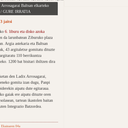
 Arrosagarai Baltsan elkarteko
a / GURE IRRATIA
 jaitsi
uko
6. liburu eta disko azoka
en da larunbatean Ziburuko plaza
n. Argia astekaria eta Baltsan
ak, 43 argitaletxe gomitatu dituzte
argitaratu 110 berrikuntza
eko. 1200 bat bisitari ibiltzen dira
ketan den Ladix Arrosagarai,
keneko gomita izan dugu, Panpi
iderekin aipatu dute egitaraua.
ko gaiak ere aipatu dituzte oren
solasean, tartean ikastolen baitan
uten Integrazio Batzordea.
 Ekainaren 04a