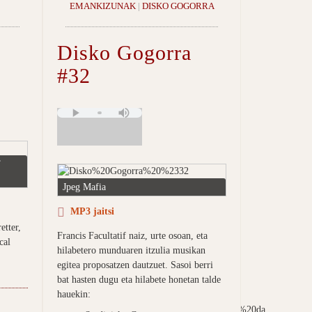
EMANKIZUNAK
|
DISKO GOGORRA
Disko Gogorra
#32
T
Jpeg Mafia
MP3 jaitsi
etter,
Francis Facultatif naiz, urte osoan, eta
cal
hilabetero munduaren itzulia musikan
egitea proposatzen dautzuet. Sasoi berri
bat hasten dugu eta hilabete honetan talde
hauekin: