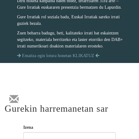
Diru bilketa kanpaina baten bidez, urtarrilaren 31ra arte –
Gure Irratiak euskararen presentzia bermatzen du Lapurdin.
Gure Irratiak rol soziala badu, Euskal Irratiak sareko irrati
guziek bezala.
Zuen beharra badugu, beti, kalitateko irrati bat eskaintzen
segitzeko, materiala berritzeko eta laster etorriko den DAB+
irrati numerikoari doakion materialaren erosteko.
Emaitza egin lotura honetan KLIKATUZ
Gurekin harremanetan sar
Izena