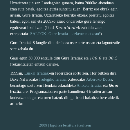
Uztaritzera jin zen Landagoien gunera, baina 2006ko abenduan
izan sute batek, egoitza guzia suntsitu zuen. Berriz ere obrak egin
artean, Gure Irratia, Uztaritzeko herriko etxeak prestatu egoitza
batean egon zen eta 2009ko azaro ondarreko gure lehengo
Kanaldude
egoitzarat itzuli zen. (Ikusi
k zabaldu zuen
erreportaia:
SALTOK: Gure Irratia... azkenean etxean!
)
Gure Irratiak 8 langile ditu denbora osoz urte osoan eta laguntzaile
sare zabala du.
106.6
90.5
Gaur egun 30.000 entzule ditu Gure Irratiak eta
eta
frekuentzietan entzun daiteke.
1999an,
Euskal Irratiak
-en federazioa sortu zen. Hor biltzen dira,
Baxe Nafarroako
Irulegiko Irratia
, Xiberoako
Xiberoko Botza
,
Gure
berantago sortu zen Hendaia eskualdeko
Antxeta Irratia
, eta
Irratia
ere. Programazioaren parte haundiena 4 irratien artean
kudeatzen dugu, eta oren batzuk ditugu irrati bakoitza bere aldetik
aritzeko.
2009 | Egoitza berritura itzultzen