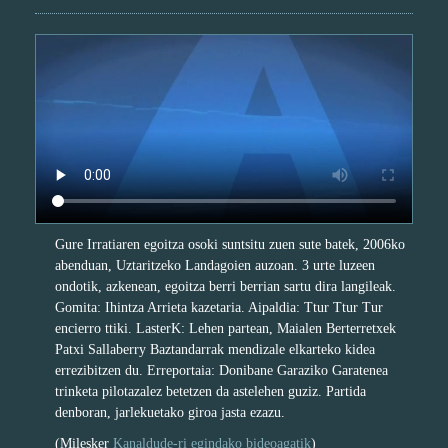
Gure Irratiaren egoitza osoki suntsitu zuen sute batek, 2006ko
abenduan, Uztaritzeko Landagoien auzoan. 3 urte luzeen
ondotik, azkenean, egoitza berri berrian sartu dira langileak.
Gomita: Ihintza Arrieta kazetaria. Aipaldia: Ttur Ttur Tur
encierro ttiki. LasterK: Lehen partean, Maialen Berterretxek
Patxi Sallaberry Baztandarrak mendizale elkarteko kidea
errezibitzen du. Erreportaia: Donibane Garaziko Garatenea
trinketa pilotazalez betetzen da astelehen guziz. Partida
denboran, jarlekuetako giroa jasta ezazu.
(Milesker
Kanaldude-ri egindako bideoagatik
)