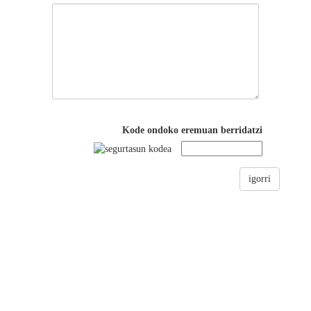
Kode ondoko eremuan berridatzi
igorri