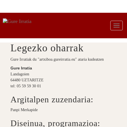
Legezko oharrak
Gure Irratiak du "artxiboa.gureirratia.eu" ataria kudeatzen
Gure Irratia
Landagoien
64480 UZTARITZE
tel: 05 59 59 30 01
Argitalpen zuzendaria:
Panpi Merkapide
Diseinua, programazioa: