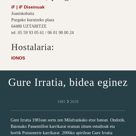
iF | iF Diseinuak
Joaniskobaita
Purguko kurutzeko plaza
64480 UZTARITZE
tel: 05 59 93 05 61 / 06 01 98 00 24
Hostalaria:
IONOS
Gure Irratia, bidea eginez
1981
2026
Gure Irratia 1981ean sortu zen Milafrankako etxe batean. Ondotik,
Baionako Passemillon karrikarat eraman zituen estudioak eta
hortik Poissonerie karrikarat. 2006ko apirilean Gure Irratia