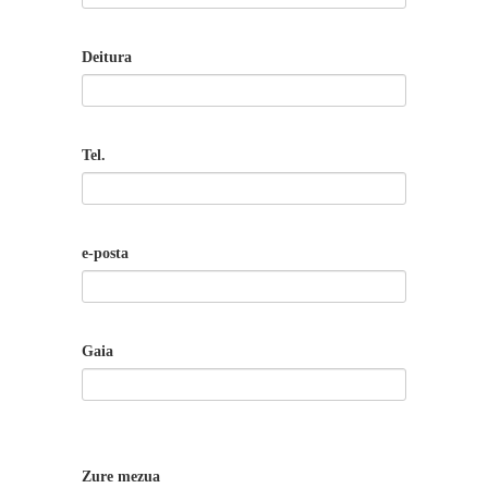
Deitura
Tel.
e-posta
Gaia
Zure mezua