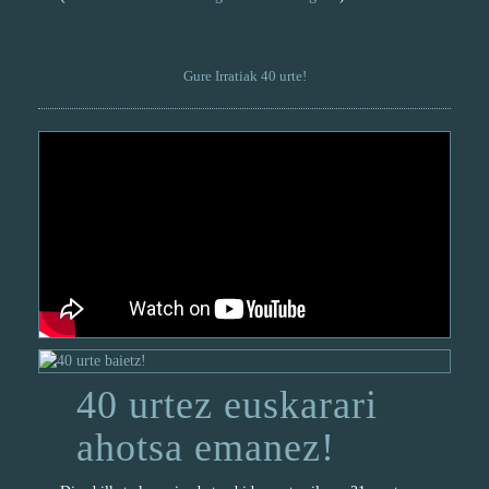
Gure Irratiak 40 urte!
40 urtez euskarari
ahotsa emanez!