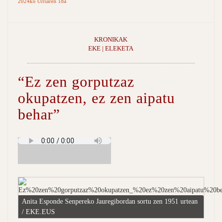
2024ko Urriaren 18a
KRONIKAK
EKE | ELEKETA
“Ez zen gorputzaz
okupatzen, ez zen aipatu
behar”
Anita Esponde Senpereko Jauregibordan sortu zen 1951 urtean
/ EKE.EUS