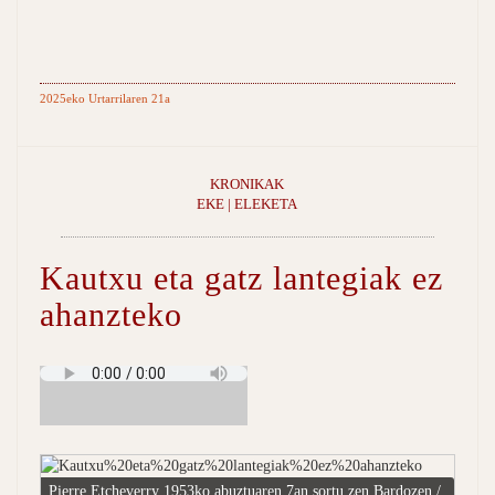
2025eko Urtarrilaren 21a
KRONIKAK
EKE | ELEKETA
Kautxu eta gatz lantegiak ez
ahanzteko
Pierre Etcheverry 1953ko abuztuaren 7an sortu zen Bardozen /