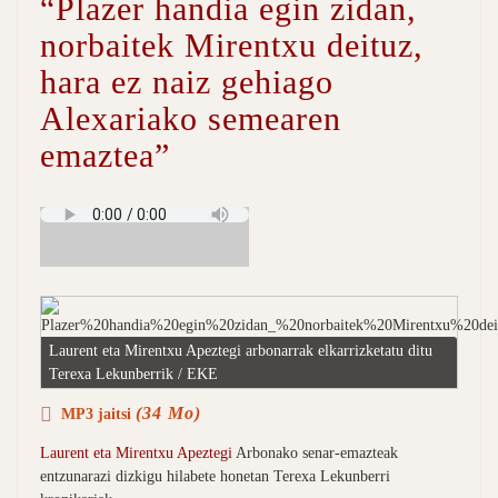
“Plazer handia egin zidan,
norbaitek Mirentxu deituz,
hara ez naiz gehiago
Alexariako semearen
emaztea”
Laurent eta Mirentxu Apeztegi arbonarrak elkarrizketatu ditu
Terexa Lekunberrik / EKE
(34 Mo)
MP3 jaitsi
Laurent eta Mirentxu Apeztegi
Arbonako senar-emazteak
entzunarazi dizkigu hilabete honetan Terexa Lekunberri