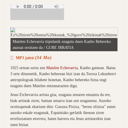
Maielen Echevarria ttipidanik ezagutu duen Kanbo Behereko
auzoaz oroitzen da / GURE IRRATIA
(34 Mo)
MP3 jaitsi
1925 urtean sortu zen
Maielen Echevarria
, Kanbo gainean. Baina
3 urte dituenetik, Kanbo beherean bizi izan da.Terexa Lekunberri
antropologoak hilabete honetan, Kanbo behereko bizia ongi
ezagutu duen Maielen entzunarazten digu.
Jesus Etchevarria artista gisa, ezaguna zenaren emaztea da ere,
biak artistak ziren, bainan senarra izan zen ezagunena. Auzoko
oroitzapenak ekartzen ditu: Gaxuxa Pixixa, “beren ofizioa” zuten
auzoko eskale ezagunak, Espainiako gerlatik ihesean ziren
errefuxiatuen etorrera, haien harrera eta Jesus artistarekin izan
zuen biziaz.