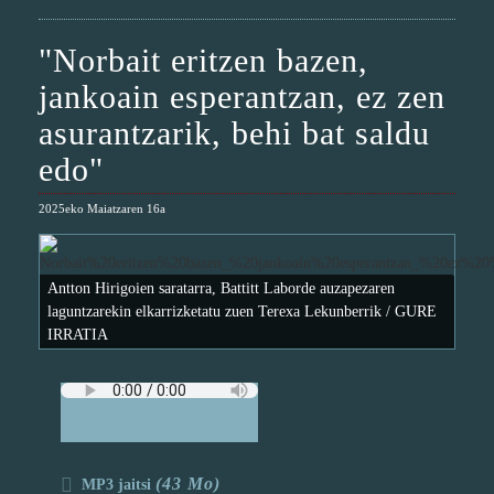
"Norbait eritzen bazen,
jankoain esperantzan, ez zen
asurantzarik, behi bat saldu
edo"
2025eko Maiatzaren 16a
Antton Hirigoien saratarra, Battitt Laborde auzapezaren
laguntzarekin elkarrizketatu zuen Terexa Lekunberrik / GURE
IRRATIA
(43 Mo)
MP3 jaitsi