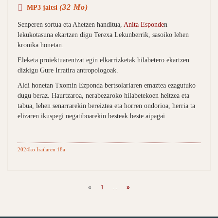
(32 Mo)
MP3 jaitsi
Senperen sortua eta Ahetzen handitua,
Anita Esponde
n
lekukotasuna ekartzen digu Terexa Lekunberrik, sasoiko lehen
kronika honetan.
Eleketa proiektuarentzat egin elkarrizketak hilabetero ekartzen
dizkigu Gure Irratira antropologoak.
Aldi honetan Txomin Ezponda bertsolariaren emaztea ezagutuko
dugu beraz. Haurtzaroa, nerabezaroko hilabetekoen heltzea eta
tabua, lehen senarrarekin bereiztea eta horren ondorioa, herria ta
elizaren ikuspegi negatiboarekin besteak beste aipagai.
2024ko Irailaren 18a
«
1
...
»