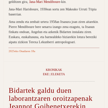
gelditzen gira,
Jana-Mari Mendiboure
-kin.
Jana-Mari Harisboure, 1930ean sortu zen Makeako Urruti Ttipia
baserrian.
Ama zendu eta zenbait urtera 1958an Itsasura joan ziren aitarekin.
Pierre Mendiboure bere senarra izango zena ezagutu, ta Itsasun
finkatu ondoan, Angelun eta azkenik Bidarten instalatu ziren.
Euskara, euskaltasuna, eta barnealdeko biziarekin lotura bereziki
aipatu zizkion Terexa Lekunberri antropologoari.
2025eko Otsailaren 18a
KRONIKAK
EKE | ELEKETA
Bidartek galdu duen
laborantzaren oroitzapenak
Jeannot Goihenetxerekin