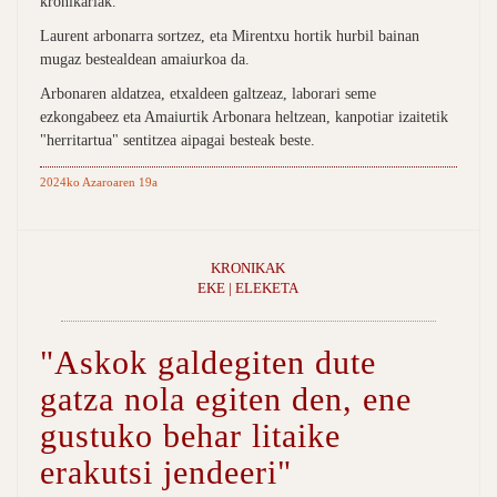
kronikariak.
Laurent arbonarra sortzez, eta Mirentxu hortik hurbil bainan
mugaz bestealdean amaiurkoa da.
Arbonaren aldatzea, etxaldeen galtzeaz, laborari seme
ezkongabeez eta Amaiurtik Arbonara heltzean, kanpotiar izaitetik
"herritartua" sentitzea aipagai besteak beste.
2024ko Azaroaren 19a
KRONIKAK
EKE | ELEKETA
"Askok galdegiten dute
gatza nola egiten den, ene
gustuko behar litaike
erakutsi jendeeri"