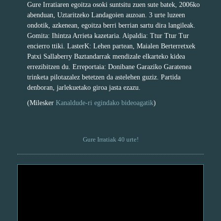
Gure Irratiaren egoitza osoki suntsitu zuen sute batek, 2006ko
abenduan, Uztaritzeko Landagoien auzoan. 3 urte luzeen
ondotik, azkenean, egoitza berri berrian sartu dira langileak.
Gomita: Ihintza Arrieta kazetaria. Aipaldia: Ttur Ttur Tur
encierro ttiki. LasterK: Lehen partean, Maialen Berterretxek
Patxi Sallaberry Baztandarrak mendizale elkarteko kidea
errezibitzen du. Erreportaia: Donibane Garaziko Garatenea
trinketa pilotazalez betetzen da astelehen guziz. Partida
denboran, jarlekuetako giroa jasta ezazu.
(Milesker
Kanaldude-ri egindako bideoagatik
)
Gure Irratiak 40 urte!