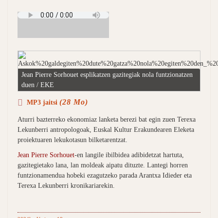
Jean Pierre Sorhouet esplikatzen gazitegiak nola funtzionatzen
duen / EKE
(28 Mo)
MP3 jaitsi
Aturri bazterreko ekonomiaz lanketa berezi bat egin zuen Terexa
Lekunberri antropologoak, Euskal Kultur Erakundearen Eleketa
proiektuaren lekukotasun bilketarentzat.
Jean Pierre Sorhouet
-en langile ibilbidea adibidetzat hartuta,
gazitegietako lana, lan moldeak aipatu dituzte. Lantegi horren
funtzionamendua hobeki ezagutzeko parada Arantxa Idieder eta
Terexa Lekunberri kronikariarekin.