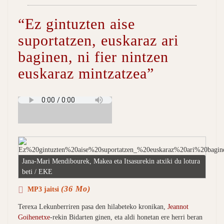
“Ez gintuzten aise
suportatzen, euskaraz ari
baginen, ni fier nintzen
euskaraz mintzatzea”
Jana-Mari Mendibourek, Makea eta Itsasurekin atxiki du lotura
beti / EKE
(36 Mo)
MP3 jaitsi
Terexa Lekunberriren pasa den hilabeteko kronikan,
Jeannot
Goihenetxe
-rekin Bidarten ginen, eta aldi honetan ere herri beran