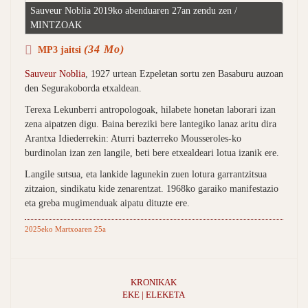
Sauveur Noblia 2019ko abenduaren 27an zendu zen /
MINTZOAK
(34 Mo)
MP3 jaitsi
Sauveur Noblia
, 1927 urtean Ezpeletan sortu zen Basaburu auzoan
den Segurakoborda etxaldean.
Terexa Lekunberri antropologoak, hilabete honetan laborari izan
zena aipatzen digu. Baina bereziki bere lantegiko lanaz aritu dira
Arantxa Idiederrekin: Aturri bazterreko Mousseroles-ko
burdinolan izan zen langile, beti bere etxealdeari lotua izanik ere.
Langile sutsua, eta lankide lagunekin zuen lotura garrantzitsua
zitzaion, sindikatu kide zenarentzat. 1968ko garaiko manifestazio
eta greba mugimenduak aipatu dituzte ere.
2025eko Martxoaren 25a
KRONIKAK
EKE | ELEKETA