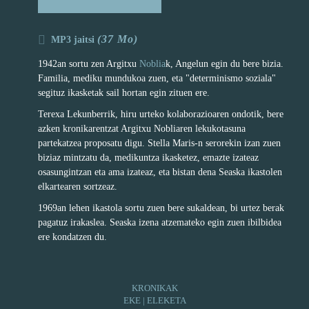
(37 Mo)
MP3 jaitsi
1942an sortu zen Argitxu
Noblia
k, Angelun egin du bere bizia.
Familia, mediku mundukoa zuen, eta "determinismo soziala"
segituz ikasketak sail hortan egin zituen ere.
Terexa Lekunberrik, hiru urteko kolaborazioaren ondotik, bere
azken kronikarentzat Argitxu Nobliaren lekukotasuna
partekatzea proposatu digu. Stella Maris-n serorekin izan zuen
biziaz mintzatu da, medikuntza ikasketez, emazte izateaz
osasungintzan eta ama izateaz, eta bistan dena Seaska ikastolen
elkartearen sortzeaz.
1969an lehen ikastola sortu zuen bere sukaldean, bi urtez berak
pagatuz irakaslea. Seaska izena atzemateko egin zuen ibilbidea
ere kondatzen du.
KRONIKAK
EKE | ELEKETA