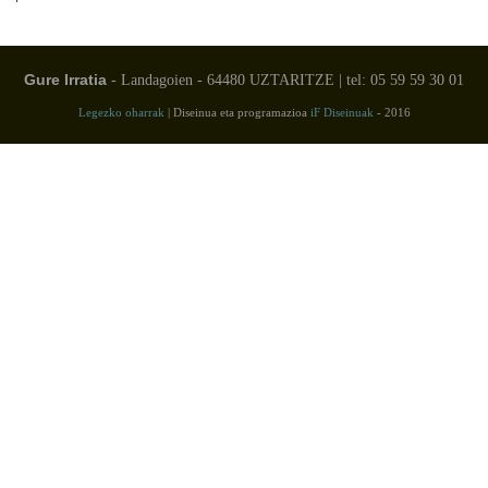
Gure Irratia
- Landagoien - 64480 UZTARITZE | tel: 05 59 59 30 01
Legezko oharrak
| Diseinua eta programazioa
iF Diseinuak
- 2016