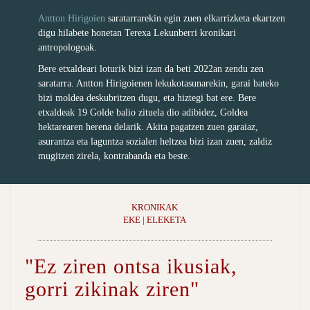
Antton Hirigoien
saratarrarekin egin zuen elkarrizketa ekartzen
digu hilabete honetan Terexa Lekunberri kronikari
antropologoak.
Bere etxaldeari loturik bizi izan da beti 2022an zendu zen
saratarra. Antton Hirigoienen lekukotasunarekin, garai bateko
bizi moldea deskubritzen dugu, eta hiztegi bat ere. Bere
etxaldeak 19 Golde balio zituela dio adibidez, Goldea
hektarearen herena delarik. Akita pagatzen zuen garaiaz,
asurantza eta laguntza sozialen heltzea bizi izan zuen, zaldiz
mugitzen zirela, kontrabanda eta beste.
KRONIKAK
EKE | ELEKETA
"Ez ziren ontsa ikusiak,
gorri zikinak ziren"