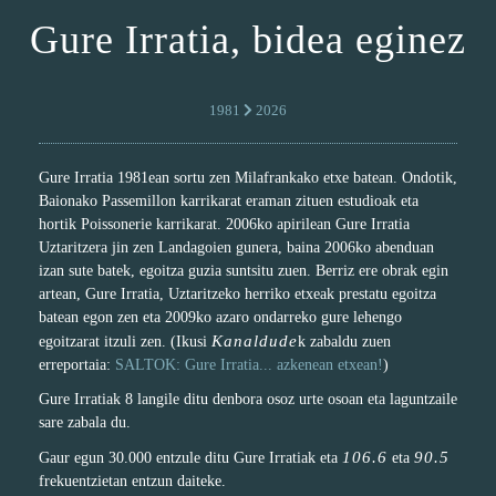
Gure Irratia, bidea eginez
1981
2026
Gure Irratia 1981ean sortu zen Milafrankako etxe batean. Ondotik,
Baionako Passemillon karrikarat eraman zituen estudioak eta
hortik Poissonerie karrikarat. 2006ko apirilean Gure Irratia
Uztaritzera jin zen Landagoien gunera, baina 2006ko abenduan
izan sute batek, egoitza guzia suntsitu zuen. Berriz ere obrak egin
artean, Gure Irratia, Uztaritzeko herriko etxeak prestatu egoitza
batean egon zen eta 2009ko azaro ondarreko gure lehengo
Kanaldude
egoitzarat itzuli zen. (Ikusi
k zabaldu zuen
erreportaia:
SALTOK: Gure Irratia... azkenean etxean!
)
Gure Irratiak 8 langile ditu denbora osoz urte osoan eta laguntzaile
sare zabala du.
106.6
90.5
Gaur egun 30.000 entzule ditu Gure Irratiak eta
eta
frekuentzietan entzun daiteke.