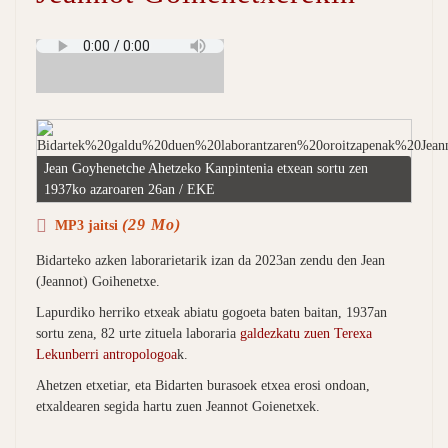
Jean Goyhenetche Ahetzeko Kanpintenia etxean sortu zen
1937ko azaroaren 26an / EKE
(29 Mo)
MP3 jaitsi
Bidarteko azken laborarietarik izan da 2023an zendu den Jean
(Jeannot) Goihenetxe.
Lapurdiko herriko etxeak abiatu gogoeta baten baitan, 1937an
sortu zena, 82 urte zituela laboraria
galdezkatu zuen Terexa
Lekunberri antropologoa
k.
Ahetzen etxetiar, eta Bidarten burasoek etxea erosi ondoan,
etxaldearen segida hartu zuen Jeannot Goienetxek.