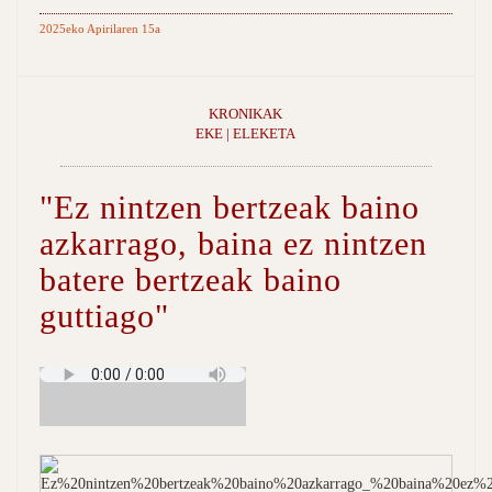
2025eko Apirilaren 15a
KRONIKAK
EKE | ELEKETA
"Ez nintzen bertzeak baino
azkarrago, baina ez nintzen
batere bertzeak baino
guttiago"