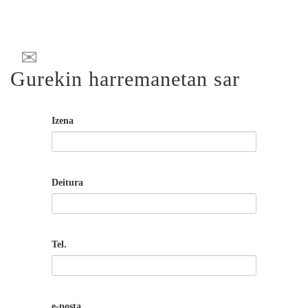
Gurekin harremanetan sar
Izena
Deitura
Tel.
e-posta