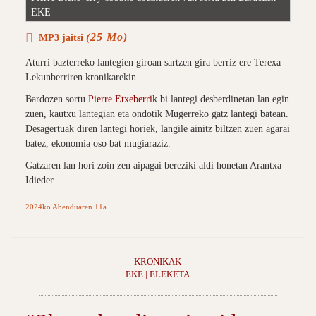
EKE
(25 Mo)
MP3 jaitsi
Aturri bazterreko lantegien giroan sartzen gira berriz ere Terexa
Lekunberriren kronikarekin.
Bardozen sortu
Pierre Etxeberri
k bi lantegi desberdinetan lan egin
zuen, kautxu lantegian eta ondotik Mugerreko gatz lantegi batean.
Desagertuak diren lantegi horiek, langile ainitz biltzen zuen agarai
batez, ekonomia oso bat mugiaraziz.
Gatzaren lan hori zoin zen aipagai bereziki aldi honetan Arantxa
Idieder.
2024ko Abenduaren 11a
KRONIKAK
EKE | ELEKETA