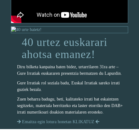
40 urtez euskarari
ahotsa emanez!
Diru bilketa kanpaina baten bidez, urtarrilaren 31ra arte –
Gure Irratiak euskararen presentzia bermatzen du Lapurdin.
Gure Irratiak rol soziala badu, Euskal Irratiak sareko irrati
guziek bezala.
Zuen beharra badugu, beti, kalitateko irrati bat eskaintzen
segitzeko, materiala berritzeko eta laster etorriko den DAB+
irrati numerikoari doakion materialaren erosteko.
Emaitza egin lotura honetan KLIKATUZ