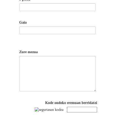
Gaia
Zure mezua
Kode ondoko eremuan berridatzi