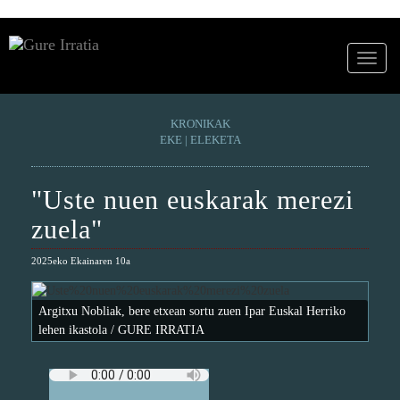
KRONIKAK
EKE | ELEKETA
"Uste nuen euskarak merezi
zuela"
2025eko Ekainaren 10a
Argitxu Nobliak, bere etxean sortu zuen Ipar Euskal Herriko
lehen ikastola / GURE IRRATIA