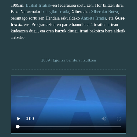
1999an,
Euskal Irratiak
-en federazioa sortu zen. Hor biltzen dira,
Baxe Nafarroako
Irulegiko Irratia
, Xiberoako
Xiberoko Botza
,
Gure
berantago sortu zen Hendaia eskualdeko
Antxeta Irratia
, eta
Irratia
ere. Programazioaren parte haundiena 4 irratien artean
kudeatzen dugu, eta oren batzuk ditugu irrati bakoitza bere aldetik
aritzeko.
2009 | Egoitza berritura itzultzen