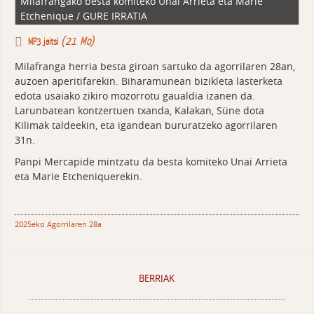
Milafrangako besta komiteko Unai Arrieta eta Marie
Etchenique / GURE IRRATIA
(21 Mo)
MP3 jaitsi
Milafranga herria besta giroan sartuko da agorrilaren 28an,
auzoen aperitifarekin. Biharamunean bizikleta lasterketa
edota usaiako zikiro mozorrotu gaualdia izanen da.
Larunbatean kontzertuen txanda, Kalakan, Süne dota
Kilimak taldeekin, eta igandean bururatzeko agorrilaren
31n.
Panpi Mercapide mintzatu da besta komiteko Unai Arrieta
eta Marie Etcheniquerekin.
2025eko Agorrilaren 28a
BERRIAK