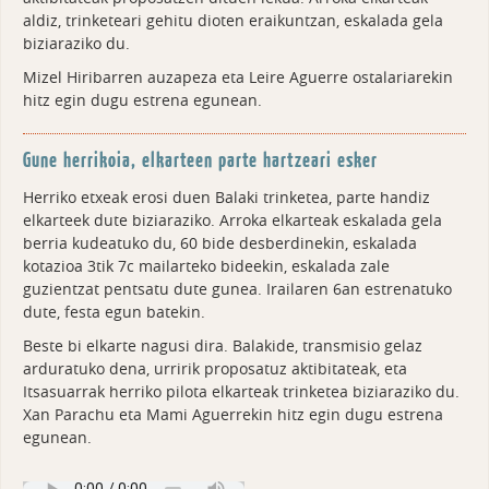
aldiz, trinketeari gehitu dioten eraikuntzan, eskalada gela
biziaraziko du.
Mizel Hiribarren auzapeza eta Leire Aguerre ostalariarekin
hitz egin dugu estrena egunean.
Gune herrikoia, elkarteen parte hartzeari esker
Herriko etxeak erosi duen Balaki trinketea, parte handiz
elkarteek dute biziaraziko. Arroka elkarteak eskalada gela
berria kudeatuko du, 60 bide desberdinekin, eskalada
kotazioa 3tik 7c mailarteko bideekin, eskalada zale
guzientzat pentsatu dute gunea. Irailaren 6an estrenatuko
dute, festa egun batekin.
Beste bi elkarte nagusi dira. Balakide, transmisio gelaz
arduratuko dena, urririk proposatuz aktibitateak, eta
Itsasuarrak herriko pilota elkarteak trinketea biziaraziko du.
Xan Parachu eta Mami Aguerrekin hitz egin dugu estrena
egunean.