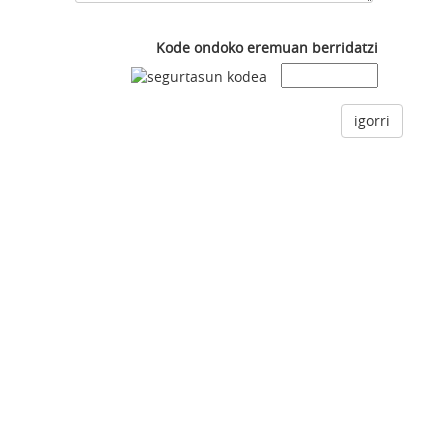
Kode ondoko eremuan berridatzi
igorri