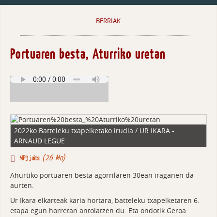
BERRIAK
Portuaren besta, Aturriko uretan
2022ko Batteleku txapelketako irudia / UR IKARA -
ARNAUD LEGUE
(26 Mo)
MP3 jaitsi
Ahurtiko portuaren besta agorrilaren 30ean iraganen da
aurten.
Ur Ikara elkarteak karia hortara, batteleku txapelketaren 6.
etapa egun horretan antolatzen du. Eta ondotik Geroa