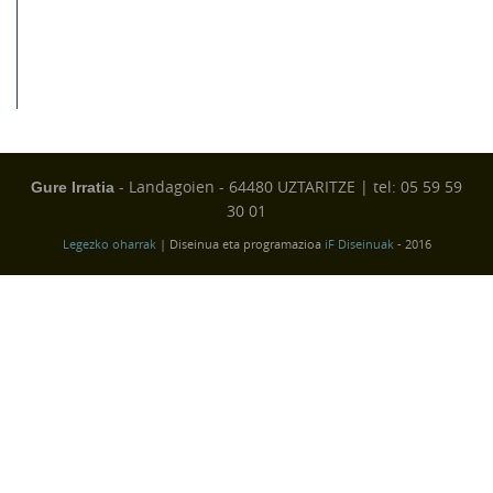
- Landagoien - 64480 UZTARITZE | tel: 05 59 59
Gure Irratia
30 01
Legezko oharrak
| Diseinua eta programazioa
iF Diseinuak
- 2016