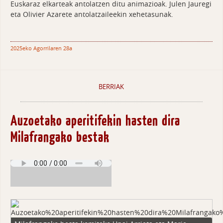
Euskaraz elkarteak antolatzen ditu animazioak. Julen Jauregi
eta Olivier Azarete antolatzaileekin xehetasunak.
2025eko Agorrilaren 28a
BERRIAK
Auzoetako aperitifekin hasten dira
Milafrangako bestak