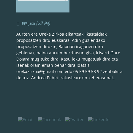
(28 Mo)
MP3 jaitsi
Aurten ere Oreka Zirkoa elkarteak, ikastaldiak
proposatzen ditu euskaraz. Adin guziendako
proposatzen dituzte, Baionan iraganen dira
gehienak, baina aurten berritasun gisa, Irisarri Gure
Doiara mugituko dira. Kasu leku mugatuak dira eta
izenak orain eman behar dira idatziz
orekazirkoa@gmail.com edo 05 59 59 53 92 zenbakira
deituz. Andrea Pebet irakaslearekin xehetasunak.