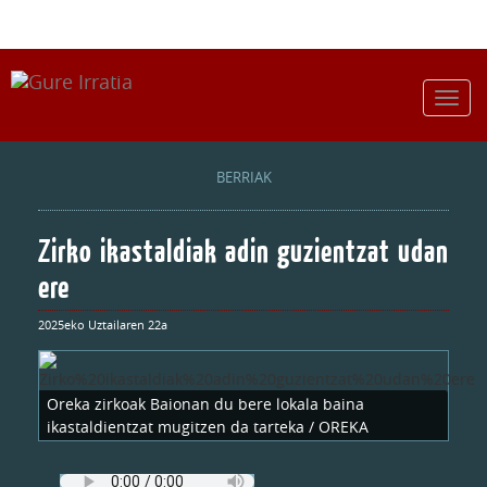
BERRIAK
Zirko ikastaldiak adin guzientzat udan
ere
2025eko Uztailaren 22a
Oreka zirkoak Baionan du bere lokala baina
ikastaldientzat mugitzen da tarteka / OREKA