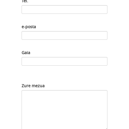
Tel.
e-posta
Gaia
Zure mezua