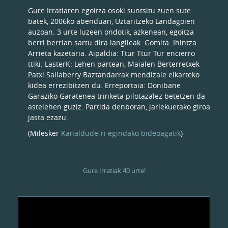
Gure Irratiaren egoitza osoki suntsitu zuen sute
batek, 2006ko abenduan, Uztaritzeko Landagoien
auzoan. 3 urte luzeen ondotik, azkenean, egoitza
berri berrian sartu dira langileak. Gomita: Ihintza
Arrieta kazetaria. Aipaldia: Ttur Ttur Tur encierro
ttiki. LasterK: Lehen partean, Maialen Berterretxek
Patxi Sallaberry Baztandarrak mendizale elkarteko
kidea errezibitzen du. Erreportaia: Donibane
Garaziko Garatenea trinketa pilotazalez betetzen da
astelehen guziz. Partida denboran, jarlekuetako giroa
jasta ezazu.
(Milesker
Kanaldude-ri egindako bideoagatik
)
Gure Irratiak 40 urte!