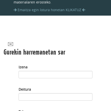
materialaren erosteko.
Emaitza egin lotura honetan KLIKATUZ
Gurekin harremanetan sar
Izena
Deitura