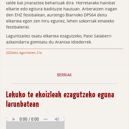
talde bat jinaraztea behartuak dira. Horretarako hainbat
elkarte edo egitura badituzte hautuan. Arberatzen iragan
den EHZ festibalean, aurtengo Biarnoko DPS64 deitu
elkartea egon zen hiru egunez, lehen sokorriak emateko
festibaleriei.
Laguntzailez osatu elkartea ezagutzeko, Patxi Salaberri
azkaindarra gomitatu du Arantxa Idiederrek.
2025eko Agorrilaren 21a
BERRIAK
Lekuko te ekoizleak ezagutzeko eguna
larunbatean