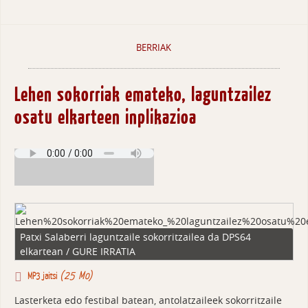
BERRIAK
Lehen sokorriak emateko, laguntzailez
osatu elkarteen inplikazioa
Patxi Salaberri laguntzaile sokorritzailea da DPS64
elkartean / GURE IRRATIA
(25 Mo)
MP3 jaitsi
Lasterketa edo festibal batean, antolatzaileek sokorritzaile