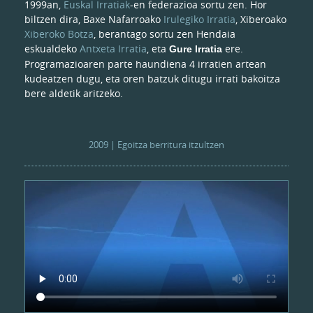
1999an,
Euskal Irratiak
-en federazioa sortu zen. Hor
biltzen dira, Baxe Nafarroako
Irulegiko Irratia
, Xiberoako
Xiberoko Botza
, berantago sortu zen Hendaia
eskualdeko
Antxeta Irratia
, eta
ere.
Gure Irratia
Programazioaren parte haundiena 4 irratien artean
kudeatzen dugu, eta oren batzuk ditugu irrati bakoitza
bere aldetik aritzeko.
2009 | Egoitza berritura itzultzen