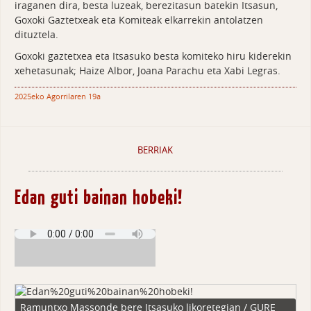
iraganen dira, besta luzeak, berezitasun batekin Itsasun,
Goxoki Gaztetxeak eta Komiteak elkarrekin antolatzen
dituztela.
Goxoki gaztetxea eta Itsasuko besta komiteko hiru kiderekin
xehetasunak; Haize Albor, Joana Parachu eta Xabi Legras.
2025eko Agorrilaren 19a
BERRIAK
Edan guti bainan hobeki!
Ramuntxo Massonde bere Itsasuko likoretegian / GURE