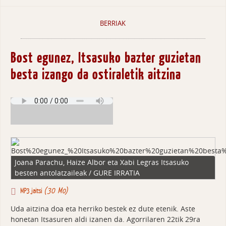
BERRIAK
Bost egunez, Itsasuko bazter guzietan
besta izango da ostiraletik aitzina
Joana Parachu, Haize Albor eta Xabi Legras Itsasuko
besten antolatzaileak / GURE IRRATIA
(30 Mo)
MP3 jaitsi
Uda aitzina doa eta herriko bestek ez dute etenik. Aste
honetan Itsasuren aldi izanen da. Agorrilaren 22tik 29ra