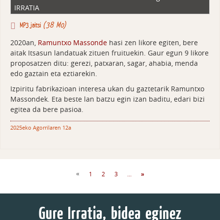
IRRATIA
(38 Mo)
MP3 jaitsi
2020an,
Ramuntxo Massonde
hasi zen likore egiten, bere
aitak Itsasun landatuak zituen fruituekin. Gaur egun 9 likore
proposatzen ditu: gerezi, patxaran, sagar, ahabia, menda
edo gaztain eta eztiarekin.
Izpiritu fabrikazioan interesa ukan du gaztetarik Ramuntxo
Massondek. Eta beste lan batzu egin izan baditu, edari bizi
egitea da bere pasioa.
2025eko Agorrilaren 12a
1
2
3
...
«
»
Gure Irratia, bidea eginez