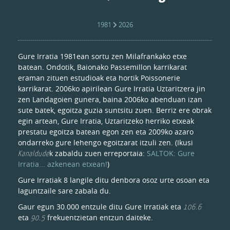
1981
2026
Gure Irratia 1981ean sortu zen Milafrankako etxe
batean. Ondotik, Baionako Passemillon karrikarat
eraman zituen estudioak eta hortik Poissonerie
karrikarat. 2006ko apirilean Gure Irratia Uztaritzera jin
zen Landagoien gunera, baina 2006ko abenduan izan
sute batek, egoitza guzia suntsitu zuen. Berriz ere obrak
egin artean, Gure Irratia, Uztaritzeko herriko etxeak
prestatu egoitza batean egon zen eta 2009ko azaro
ondarreko gure lehengo egoitzarat itzuli zen. (Ikusi
Kanaldude
k zabaldu zuen erreportaia:
SALTOK: Gure
Irratia... azkenean etxean!
)
Gure Irratiak 8 langile ditu denbora osoz urte osoan eta
laguntzaile sare zabala du.
Gaur egun 30.000 entzule ditu Gure Irratiak eta
106.6
eta
90.5
frekuentzietan entzun daiteke.