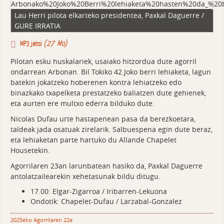
Lau Herri pilota elkarteko presidentea, Paxkal Daguerre /
GURE IRRATIA
(27 Mo)
MP3 jaitsi
Pilotan esku huskalariek, usaiako hitzordua dute agorril
ondarrean Arbonan. Bil Tokiko 42.Joko berri lehiaketa, lagun
batekin jokatzeko hoberenen kontra lehiatzeko edo
binazkako txapelketa prestatzeko baliatzen dute gehienek,
eta aurten ere multxo ederra bilduko dute.
Nicolas Dufau urte hastapenean pasa da berezkoetara,
taldeak jada osatuak zirelarik. Salbuespena egin dute beraz,
eta lehiaketan parte hartuko du Allande Chapelet
Housetekin.
Agorrilaren 23an larunbatean hasiko da, Paxkal Daguerre
antolatzailearekin xehetasunak bildu ditugu.
17.00: Elgar-Zigarroa / Iribarren-Lekuona
Ondotik: Chapelet-Dufau / Larzabal-Gonzalez
2025eko Agorrilaren 22a