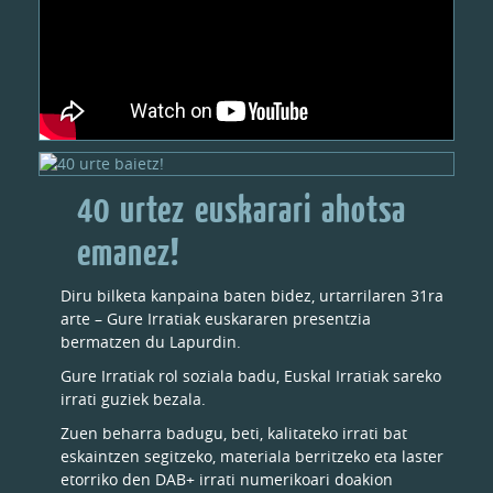
40 urtez euskarari ahotsa
emanez!
Diru bilketa kanpaina baten bidez, urtarrilaren 31ra
arte – Gure Irratiak euskararen presentzia
bermatzen du Lapurdin.
Gure Irratiak rol soziala badu, Euskal Irratiak sareko
irrati guziek bezala.
Zuen beharra badugu, beti, kalitateko irrati bat
eskaintzen segitzeko, materiala berritzeko eta laster
etorriko den DAB+ irrati numerikoari doakion