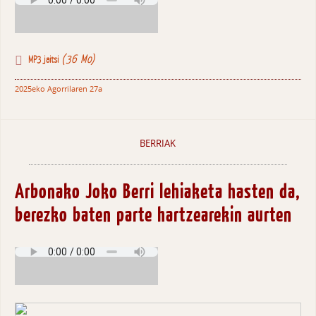
(36 Mo)
MP3 jaitsi
2025eko Agorrilaren 27a
BERRIAK
Arbonako Joko Berri lehiaketa hasten da,
berezko baten parte hartzearekin aurten