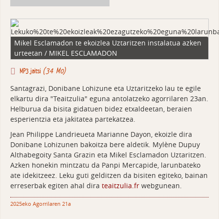
Mikel Esclamadon te ekoizlea Uztaritzen instalatua azken
urteetan / MIKEL ESCLAMADON
(34 Mo)
MP3 jaitsi
Santagrazi, Donibane Lohizune eta Uztaritzeko lau te egile
elkartu dira "Teaitzulia" eguna antolatzeko agorrilaren 23an.
Helburua da bisita gidatuen bidez etxaldeetan, beraien
esperientzia eta jakitatea partekatzea.
Jean Philippe Landrieueta Marianne Dayon, ekoizle dira
Donibane Lohizunen bakoitza bere aldetik. Mylène Dupuy
Althabegoity Santa Grazin eta Mikel Esclamadon Uztaritzen.
Azken honekin mintzatu da Panpi Mercapide, larunbateko
ate idekitzeez. Leku guti gelditzen da bisiten egiteko, bainan
erreserbak egiten ahal dira
teaitzulia.fr
webgunean.
2025eko Agorrilaren 21a