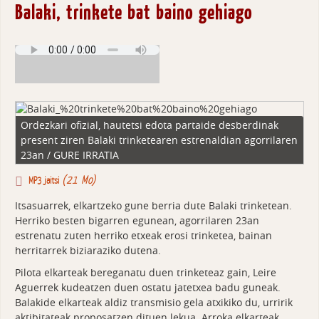
Balaki, trinkete bat baino gehiago
Ordezkari ofizial, hautetsi edota partaide desberdinak
present ziren Balaki trinketearen estrenaldian agorrilaren
23an / GURE IRRATIA
(21 Mo)
MP3 jaitsi
Itsasuarrek, elkartzeko gune berria dute Balaki trinketean.
Herriko besten bigarren egunean, agorrilaren 23an
estrenatu zuten herriko etxeak erosi trinketea, bainan
herritarrek biziaraziko dutena.
Pilota elkarteak bereganatu duen trinketeaz gain, Leire
Aguerrek kudeatzen duen ostatu jatetxea badu guneak.
Balakide elkarteak aldiz transmisio gela atxikiko du, urririk
aktibitateak proposatzen dituen lekua. Arroka elkarteak