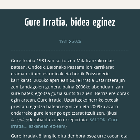
Gure Irratia, bidea eginez
1981
2026
Gure Irratia 1981ean sortu zen Milafrankako etxe
batean. Ondotik, Baionako Passemillon karrikarat
eraman zituen estudioak eta hortik Poissonerie
karrikarat. 2006ko apirilean Gure Irratia Uztaritzera jin
zen Landagoien gunera, baina 2006ko abenduan izan
sute batek, egoitza guzia suntsitu zuen. Berriz ere obrak
egin artean, Gure Irratia, Uztaritzeko herriko etxeak
prestatu egoitza batean egon zen eta 2009ko azaro
ondarreko gure lehengo egoitzarat itzuli zen. (Ikusi
Kanaldude
k zabaldu zuen erreportaia:
SALTOK: Gure
Irratia... azkenean etxean!
)
Gure Irratiak 8 langile ditu denbora osoz urte osoan eta