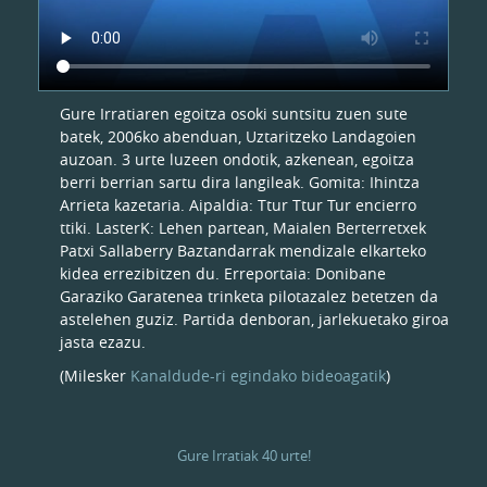
Gure Irratiaren egoitza osoki suntsitu zuen sute
batek, 2006ko abenduan, Uztaritzeko Landagoien
auzoan. 3 urte luzeen ondotik, azkenean, egoitza
berri berrian sartu dira langileak. Gomita: Ihintza
Arrieta kazetaria. Aipaldia: Ttur Ttur Tur encierro
ttiki. LasterK: Lehen partean, Maialen Berterretxek
Patxi Sallaberry Baztandarrak mendizale elkarteko
kidea errezibitzen du. Erreportaia: Donibane
Garaziko Garatenea trinketa pilotazalez betetzen da
astelehen guziz. Partida denboran, jarlekuetako giroa
jasta ezazu.
(Milesker
Kanaldude-ri egindako bideoagatik
)
Gure Irratiak 40 urte!