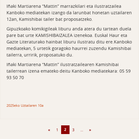
Iñaki Martiarena “Mattin” marrazkilari eta ilustratzailea
Kanboko mediatekan izango da larunbat honetan uztailaren
12an, Kamishibai tailer bat proposatzeko.
Gipuzkoako komikigileak liburu anda atera du tartean duela
pare bat urte KAMISHIBAIZALEA izenekoa. Euskal Haur eta
Gazte Literaturako hainbat liburu ilustratu ditu ere.Kanboko
mediatekan, 5 urtetik goragoko haurrei zuzendu Kamishibai
tailerra, urririk, proposatuko du.
Iñaki Martiarena “Mattin” ilustratzailearen Kamishibai
tailerrean izena emateko deitu Kanboko mediatekara: 05 59
93 50 70
2025eko Uztailaren 10a
1
(current)
3
...
2
«
»