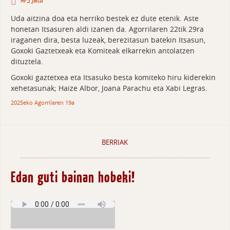
MP3 jaitsi
Uda aitzina doa eta herriko bestek ez dute etenik. Aste
honetan Itsasuren aldi izanen da. Agorrilaren 22tik 29ra
iraganen dira, besta luzeak, berezitasun batekin Itsasun,
Goxoki Gaztetxeak eta Komiteak elkarrekin antolatzen
dituztela.
Goxoki gaztetxea eta Itsasuko besta komiteko hiru kiderekin
xehetasunak; Haize Albor, Joana Parachu eta Xabi Legras.
2025eko Agorrilaren 19a
BERRIAK
Edan guti bainan hobeki!