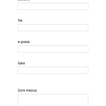
Tel.
e-posta
Gaia
Zure mezua