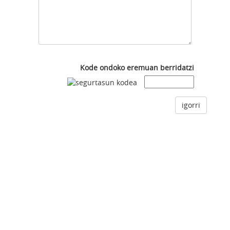
Kode ondoko eremuan berridatzi
igorri