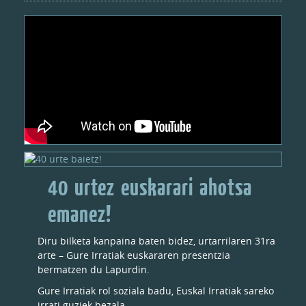
40 urtez euskarari ahotsa
emanez!
Diru bilketa kanpaina baten bidez, urtarrilaren 31ra
arte – Gure Irratiak euskararen presentzia
bermatzen du Lapurdin.
Gure Irratiak rol soziala badu, Euskal Irratiak sareko
irrati guziek bezala.