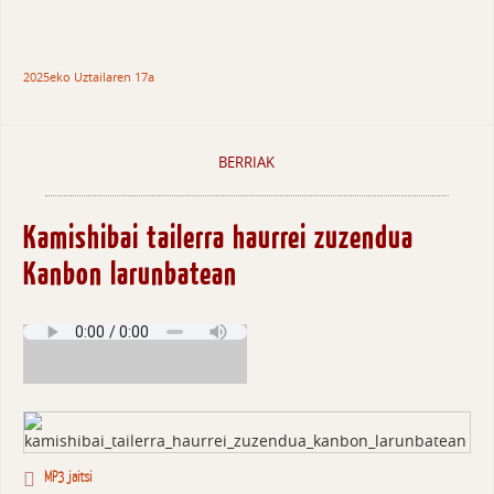
2025eko Uztailaren 17a
BERRIAK
Kamishibai tailerra haurrei zuzendua
Kanbon larunbatean
MP3 jaitsi