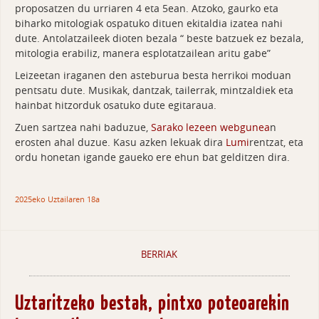
proposatzen du urriaren 4 eta 5ean. Atzoko, gaurko eta
biharko mitologiak ospatuko dituen ekitaldia izatea nahi
dute. Antolatzaileek dioten bezala “ beste batzuek ez bezala,
mitologia erabiliz, manera esplotatzailean aritu gabe”
Leizeetan iraganen den asteburua besta herrikoi moduan
pentsatu dute. Musikak, dantzak, tailerrak, mintzaldiek eta
hainbat hitzorduk osatuko dute egitaraua.
Zuen sartzea nahi baduzue,
Sarako lezeen webgunea
n
erosten ahal duzue. Kasu azken lekuak dira
Lumi
rentzat, eta
ordu honetan igande gaueko ere ehun bat gelditzen dira.
2025eko Uztailaren 18a
BERRIAK
Uztaritzeko bestak, pintxo poteoarekin