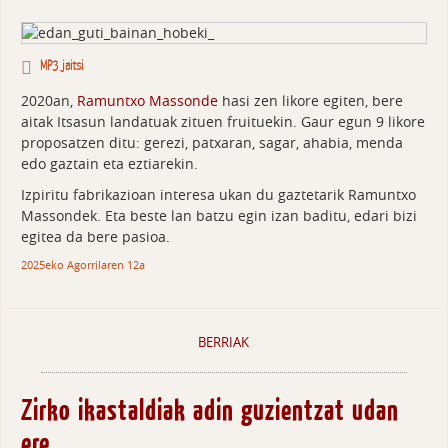
MP3 jaitsi
2020an,
Ramuntxo Massonde
hasi zen likore egiten, bere
aitak Itsasun landatuak zituen fruituekin. Gaur egun 9 likore
proposatzen ditu: gerezi, patxaran, sagar, ahabia, menda
edo gaztain eta eztiarekin.
Izpiritu fabrikazioan interesa ukan du gaztetarik Ramuntxo
Massondek. Eta beste lan batzu egin izan baditu, edari bizi
egitea da bere pasioa.
2025eko Agorrilaren 12a
BERRIAK
Zirko ikastaldiak adin guzientzat udan
ere