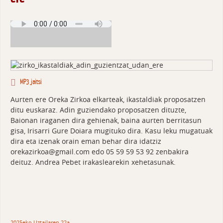
MP3 jaitsi
Aurten ere Oreka Zirkoa elkarteak, ikastaldiak proposatzen
ditu euskaraz. Adin guziendako proposatzen dituzte,
Baionan iraganen dira gehienak, baina aurten berritasun
gisa, Irisarri Gure Doiara mugituko dira. Kasu leku mugatuak
dira eta izenak orain eman behar dira idatziz
orekazirkoa@gmail.com edo 05 59 59 53 92 zenbakira
deituz. Andrea Pebet irakaslearekin xehetasunak.
2025eko Uztailaren 22a