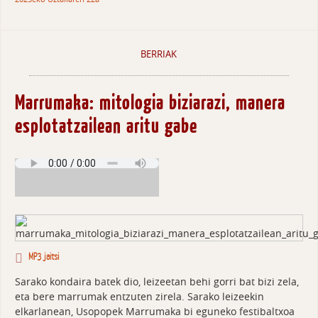
BERRIAK
Marrumaka: mitologia biziarazi, manera
esplotatzailean aritu gabe
MP3 jaitsi
Sarako kondaira batek dio, leizeetan behi gorri bat bizi zela,
eta bere marrumak entzuten zirela. Sarako leizeekin
elkarlanean, Usopopek Marrumaka bi eguneko festibaltxoa