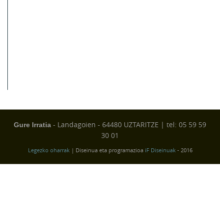
- Landagoien - 64480 UZTARITZE | tel: 05 59 59
Gure Irratia
30 01
Legezko oharrak
| Diseinua eta programazioa
iF Diseinuak
- 2016