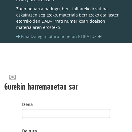
Zuen beharra badugu, beti, kalitateko irrati bat
eskaintzen segitzeko, materiala berritzeko eta laster
etorriko den DAB+ irrati numerikoari doakion
materialaren erosteko.
Emaitza egin lotura honetan KLIKATUZ
Gurekin harremanetan sar
Izena
Deitura