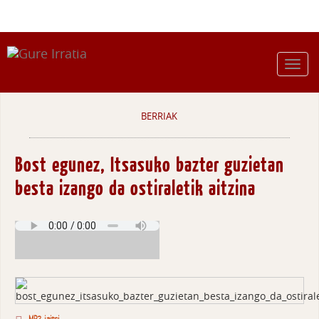
BERRIAK
Bost egunez, Itsasuko bazter guzietan
besta izango da ostiraletik aitzina