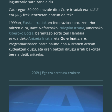
laguntzaile sare zabala du.
Gaur egun 30.000 entzule ditu Gure Irratiak eta
106.6
eta
90.5
frekuentzietan entzun daiteke.
1999an,
Euskal Irratiak
-en federazioa sortu zen. Hor
biltzen dira, Baxe Nafarroako
Irulegiko Irratia
, Xiberoako
Xiberoko Botza
, berantago sortu zen Hendaia
eskualdeko
Antxeta Irratia
, eta
ere.
Gure Irratia
Programazioaren parte haundiena 4 irratien artean
kudeatzen dugu, eta oren batzuk ditugu irrati bakoitza
bere aldetik aritzeko.
2009 | Egoitza berritura itzultzen