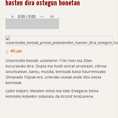
hasten dira ostegun honetan
MP3 jaitsi
Uztaritzeko bestak, uztailaren 17an hasi eta 20an
bururatuko dira. Dupla eta Xutik ostiral arratsean, zikiroa
larunbatean, kantu, musika, bertsoak baita haurrentzako
Olinpiada Ttipiak ere, urteroko usaiak atxiki ditu besta
komiteak.
Lydie Volpert, Maialen Arboi eta Xabi Etxegarai besta
komiteko kideekin solastatu da Kriztof Arotzarena.