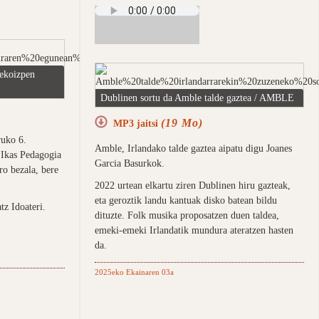
ekoizpen
Dublinen sortu da Amble talde gaztea / AMBLE
(19 Mo)
MP3 jaitsi
ruko 6.
Amble, Irlandako talde gaztea aipatu digu Joanes
 Ikas Pedagogia
Garcia Basurkok.
ro bezala, bere
2022 urtean elkartu ziren Dublinen hiru gazteak,
eta geroztik landu kantuak disko batean bildu
tz Idoateri.
dituzte. Folk musika proposatzen duen taldea,
emeki-emeki Irlandatik mundura ateratzen hasten
da.
2025eko Ekainaren 03a