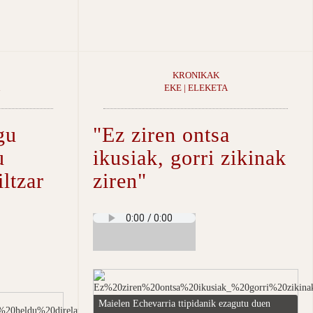
KRONIKAK
EKE | ELEKETA
gu
"Ez ziren ontsa
u
ikusiak, gorri zikinak
iltzar
ziren"
Maielen Echevarria ttipidanik ezagutu duen