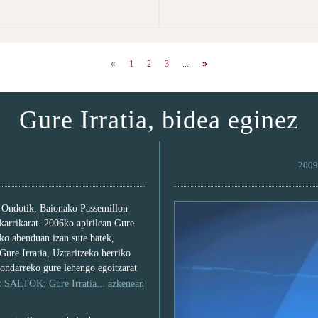
«
1
2
3
...
»
Gure Irratia, bidea eginez
2009 
. Ondotik, Baionako Passemillon
 karrikarat. 2006ko apirilean Gure
6ko abenduan izan sute batek,
 Gure Irratia, Uztaritzeko herriko
 ondarreko gure lehengo egoitzarat
a:
SALTOK: Gure Irratia... azkenean