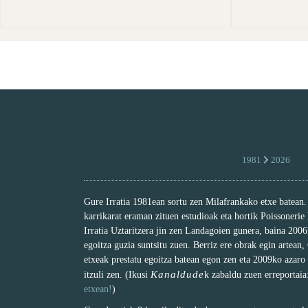
1981
2026
Gure Irratia 1981ean sortu zen Milafrankako etxe batean
karrikarat eraman zituen estudioak eta hortik Poissonerie
Irratia Uztaritzera jin zen Landagoien gunera, baina 200
egoitza guzia suntsitu zuen. Berriz ere obrak egin artean,
etxeak prestatu egoitza batean egon zen eta 2009ko azaro
Kanaldude
itzuli zen. (Ikusi
k zabaldu zuen erreportai
etxean!
)