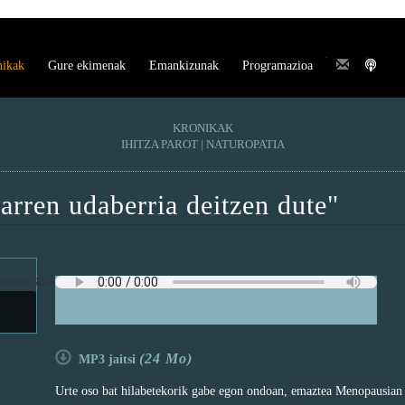
.
.
nikak
Gure ekimenak
Emankizunak
Programazioa
KRONIKAK
IHITZA PAROT | NATUROPATIA
rren udaberria deitzen dute"
(24 Mo)
MP3 jaitsi
Urte oso bat hilabetekorik gabe egon ondoan, emaztea Menopausian s