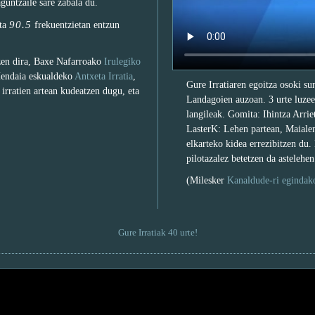
aguntzaile sare zabala du.
90.5
ta
frekuentzietan entzun
tzen dira, Baxe Nafarroako
Irulegiko
Hendaia eskualdeko
Antxeta Irratia
,
Gure Irratiaren egoitza osoki su
irratien artean kudeatzen dugu, eta
Landagoien auzoan. 3 urte luzeen
langileak. Gomita: Ihintza Arriet
LasterK: Lehen partean, Maialen
elkarteko kidea errezibitzen du
pilotazalez betetzen da astelehen
(Milesker
Kanaldude-ri egindak
Gure Irratiak 40 urte!