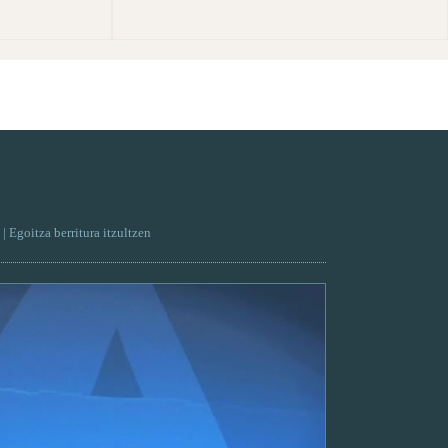
| Egoitza berritura itzultzen