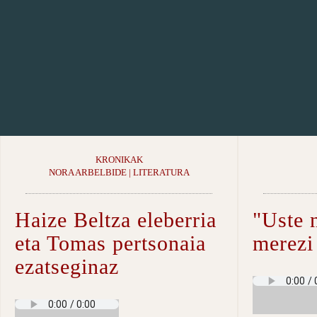
KRONIKAK
NORA ARBELBIDE | LITERATURA
Haize Beltza eleberria
"Uste 
eta Tomas pertsonaia
merezi
ezatseginaz