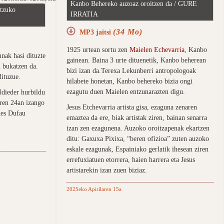
Kanbo Behereko auzoaz oroitzen da / GURE
itzuko
IRRATIA
(34 Mo)
MP3 jaitsi
1925 urtean sortu zen
Maielen Echevarria
, Kanbo
nak hasi dituzte
gainean. Baina 3 urte dituenetik, Kanbo beherean
n bukatzen da.
bizi izan da.Terexa Lekunberri antropologoak
dituzue.
hilabete honetan, Kanbo behereko bizia ongi
ezagutu duen Maielen entzunarazten digu.
Idieder hurbildu
aren 24an izango
Jesus Etchevarria artista gisa, ezaguna zenaren
nes Dufau
emaztea da ere, biak artistak ziren, bainan senarra
izan zen ezagunena. Auzoko oroitzapenak ekartzen
ditu: Gaxuxa Pixixa, “beren ofizioa” zuten auzoko
eskale ezagunak, Espainiako gerlatik ihesean ziren
errefuxiatuen etorrera, haien harrera eta Jesus
artistarekin izan zuen biziaz.
2025eko Apirilaren 15a