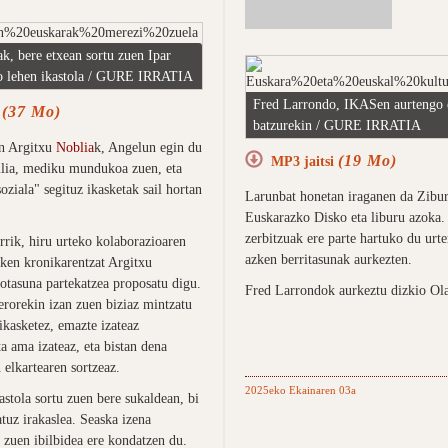
k, bere etxean sortu zuen Ipar
o lehen ikastola / GURE IRRATIA
Fred Larrondo, IKASen aurtengo 
(37 Mo)
i
batzurekin / GURE IRRATIA
n Argitxu
Noblia
k, Angelun egin du
(19 Mo)
MP3 jaitsi
ilia, mediku mundukoa zuen, eta
ziala" segituz ikasketak sail hortan
Larunbat honetan iraganen da Zibu
Euskarazko Disko eta liburu azoka.
zerbitzuak ere parte hartuko du urte
rik, hiru urteko kolaborazioaren
azken berritasunak aurkezten.
zken kronikarentzat Argitxu
otasuna partekatzea proposatu digu.
Fred Larrondok aurkeztu dizkio Ola
erorekin izan zuen biziaz mintzatu
ikasketez, emazte izateaz
a ama izateaz, eta bistan dena
 elkartearen sortzeaz.
2025eko Ekainaren 03a
stola sortu zuen bere sukaldean, bi
tuz irakaslea. Seaska izena
 zuen ibilbidea ere kondatzen du.