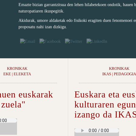
Emazte bizian garrantzitsua den lehen hilabetekoen ondotik, hauen 
naturopatiaren ikuspegitik.
Akidurak, umore aldaketak edo fisikoki eragiten duen fenomenoei e
proposatu nahi izan dizkigu.
KRONIKAK
KRONIKAK
EKE | ELEKETA
IKAS | PEDAGOGIA
nuen euskarak
Euskara eta eus
 zuela"
kulturaren egu
izango da IKA