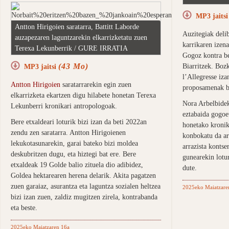
MP3 jaits
Antton Hirigoien saratarra, Battitt Laborde
Auzitegiak deli
auzapezaren laguntzarekin elkarrizketatu zuen
karrikaren izena
Terexa Lekunberrik / GURE IRRATIA
Gogoz kontra be
(43 Mo)
MP3 jaitsi
Biarritzek. Bozk
l’Allegresse iz
Antton Hirigoien
saratarrarekin egin zuen
proposamenak ba
elkarrizketa ekartzen digu hilabete honetan Terexa
Nora Arbelbidek
Lekunberri kronikari antropologoak.
eztabaida gogoet
Bere etxaldeari loturik bizi izan da beti 2022an
honetako kronik
zendu zen saratarra. Antton Hirigoienen
konbokatu da ar
lekukotasunarekin, garai bateko bizi moldea
arrazista kontse
deskubritzen dugu, eta hiztegi bat ere. Bere
gunearekin lotur
etxaldeak 19 Golde balio zituela dio adibidez,
dute.
Goldea hektarearen herena delarik. Akita pagatzen
zuen garaiaz, asurantza eta laguntza sozialen heltzea
2025eko Maiatzare
bizi izan zuen, zaldiz mugitzen zirela, kontrabanda
eta beste.
2025eko Maiatzaren 16a