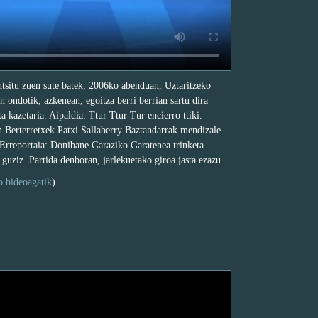
ntsitu zuen sute batek, 2006ko abenduan, Uztaritzeko
 ondotik, azkenean, egoitza berri berrian sartu dira
a kazetaria. Aipaldia: Ttur Ttur Tur encierro ttiki.
 Berterretxek Patxi Sallaberry Baztandarrak mendizale
. Erreportaia: Donibane Garaziko Garatenea trinketa
 guziz. Partida denboran, jarlekuetako giroa jasta ezazu.
o bideoagatik
)