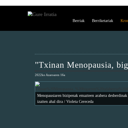
Berriak
Berriketariak
Kro
"Txinan Menopausia, biga
2022ko Azaroaren 16a
Menopausiaren bizipenak emazteen arabera desberdinak
izaiten ahal dira / Violeta Cereceda