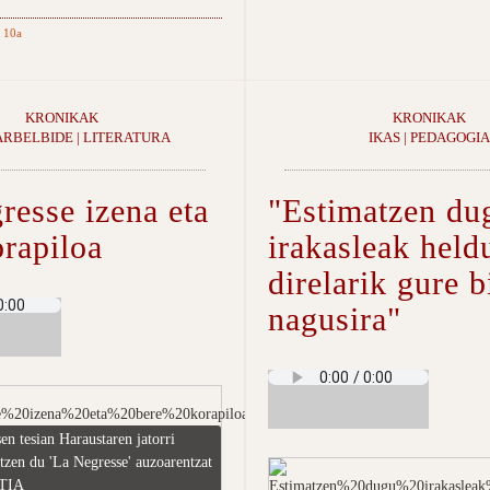
 10a
KRONIKAK
KRONIKAK
ARBELBIDE | LITERATURA
IKAS | PEDAGOGIA
resse izena eta
"Estimatzen du
orapiloa
irakasleak held
direlarik gure b
nagusira"
en tesian Haraustaren jatorri
atzen du 'La Negresse' auzoarentzat
TIA