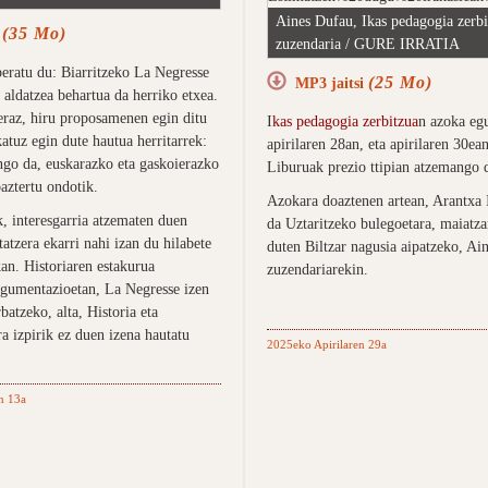
Aines Dufau, Ikas pedagogia zerb
(35 Mo)
i
zuzendaria / GURE IRRATIA
beratu du: Biarritzeko La Negresse
(25 Mo)
MP3 jaitsi
 aldatzea behartua da herriko etxea.
raz, hiru proposamenen egin ditu
I
kas pedagogia zerbitzua
n azoka egu
atuz egin dute hautua herritarrek:
apirilaren 28an, eta apirilaren 30ea
ango da, euskarazko eta gaskoierazko
Liburuak prezio ttipian atzemango 
ztertu ondotik.
Azokara doaztenen artean, Arantxa 
, interesgarria atzematen duen
da Uztaritzeko bulegoetara, maiatz
atzera ekarri nahi izan du hilabete
duten Biltzar nagusia aipatzeko, Ai
an. Historiaren estakurua
zuzendariarekin.
gumentazioetan, La Negresse izen
rbatzeko, alta, Historia eta
a izpirik ez duen izena hautatu
2025eko Apirilaren 29a
n 13a