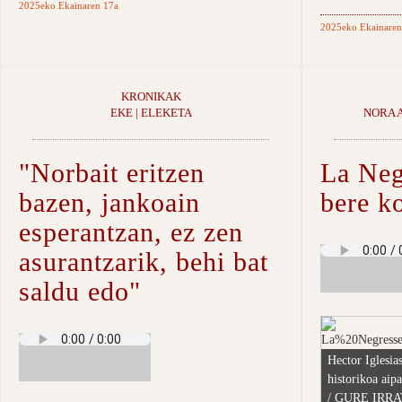
2025eko Ekainaren 17a
2025eko Ekainaren
KRONIKAK
EKE | ELEKETA
NORA 
"Norbait eritzen
La Neg
bazen, jankoain
bere k
esperantzan, ez zen
asurantzarik, behi bat
saldu edo"
Hector Iglesias
historikoa aip
/ GURE IRRA