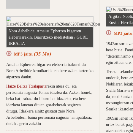
Argitxu Noblia
Euskal Herrik
Nora Arbelbide, Amaiur Epherren bigarren
MP3 jaits
eleberriarekin, Biarritzeko mediatekan / GURE
IRRATIA
1942an sortu ze
bere bizia. Fam
(35 Mo)
MP3 jaitsi
"determinismo so
egin zituen ere.
Amaiur Epherren bigarren eleberria irakurri du
Nora Arbelbide kronikariak eta bere azken tarterako
Terexa Lekunber
aipatzen dauku.
ondotik, bere a
Nobliaren lekuk
Haize Beltza Txalaparta
rekin atera du, eta
Stella Maris-n s
pertsonaia nagusia Tomas idazlea da. Azken honek,
da, medikuntza 
beka bat irabazi du liburu bat idazteko, eta bere
osasungintzan et
idazketa lanetan dituen gorabeherak segitzen
Seaska ikastolen
ditugu. Idazkera ainitz gustatu zaio Nora
Arbelbideri, baina pertsonaia nagusia "antipatikoaz"
1969an lehen ika
dudak agertu zaizkio.
urtez berak paga
atzemateko egin