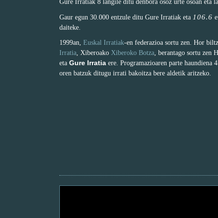
Gure Irratiak 8 langile ditu denbora osoz urte osoan eta l
106.6
Gaur egun 30.000 entzule ditu Gure Irratiak eta
e
daiteke.
1999an,
Euskal Irratiak
-en federazioa sortu zen. Hor bil
Irratia
, Xiberoako
Xiberoko Botza
, berantago sortu zen 
Gure Irratia
eta
ere. Programazioaren parte haundiena 4 
oren batzuk ditugu irrati bakoitza bere aldetik aritzeko.