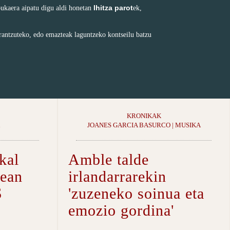
Ihitza parot
bukaera aipatu digu aldi honetan
ek,
rantzuteko, edo emazteak laguntzeko kontseilu batzu
KRONIKAK
JOANES GARCIA BASURCO | MUSIKA
kal
Amble talde
nean
irlandarrarekin
S
'zuzeneko soinua eta
emozio gordina'