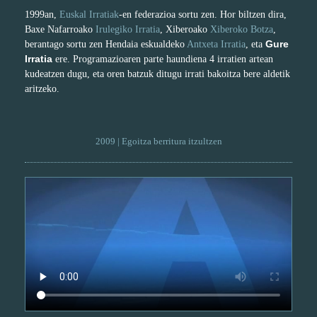
1999an,
Euskal Irratiak
-en federazioa sortu zen. Hor biltzen dira,
Baxe Nafarroako
Irulegiko Irratia
, Xiberoako
Xiberoko Botza
,
Gure
berantago sortu zen Hendaia eskualdeko
Antxeta Irratia
, eta
Irratia
ere. Programazioaren parte haundiena 4 irratien artean
kudeatzen dugu, eta oren batzuk ditugu irrati bakoitza bere aldetik
aritzeko.
2009 | Egoitza berritura itzultzen