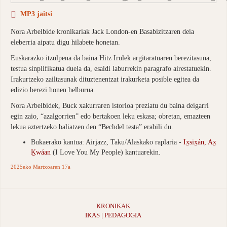
MP3 jaitsi
Nora Arbelbide kronikariak Jack London-en Basabizitzaren deia
eleberria aipatu digu hilabete honetan.
Euskarazko itzulpena da baina Hitz Irulek argitaratuaren berezitasuna,
testua sinplifikatua duela da, esaldi laburrekin paragrafo airestatuekin.
Irakurtzeko zailtasunak dituztenentzat irakurketa posible egitea da
edizio berezi honen helburua.
Nora Arbelbidek, Buck xakurraren istorioa preziatu du baina deigarri
egin zaio, “azalgorrien” edo bertakoen leku eskasa; obretan, emazteen
lekua aztertzeko baliatzen den “Bechdel testa” erabili du.
Bukaerako kantua: Airjazz, Taku/Alaskako raplaria -
Ix̱six̱án, Ax̱
Ḵwáan
(I Love You My People) kantuarekin.
2025eko Martxoaren 17a
KRONIKAK
IKAS | PEDAGOGIA