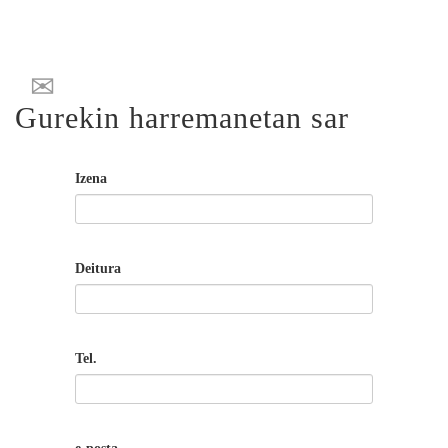
Gurekin harremanetan sar
Izena
Deitura
Tel.