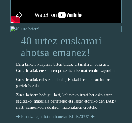
40 urtez euskarari
ahotsa emanez!
Diru bilketa kanpaina baten bidez, urtarrilaren 31ra arte –
Gure Irratiak euskararen presentzia bermatzen du Lapurdin.
Gure Irratiak rol soziala badu, Euskal Irratiak sareko irrati
guziek bezala.
Zuen beharra badugu, beti, kalitateko irrati bat eskaintzen
segitzeko, materiala berritzeko eta laster etorriko den DAB+
irrati numerikoari doakion materialaren erosteko.
Emaitza egin lotura honetan KLIKATUZ