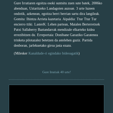
Gure Irratiaren egoitza osoki suntsitu zuen sute batek, 2006ko
abenduan, Uztaritzeko Landagoien auzoan. 3 urte luzeen
ondotik, azkenean, egoitza berri berrian sartu dira langileak.
Gomita: Ihintza Arrieta kazetaria. Aipaldia: Ttur Ttur Tur
encierro ttiki. LasterK: Lehen partean, Maialen Berterretxek
Patxi Sallaberry Baztandarrak mendizale elkarteko kidea
errezibitzen du. Erreportaia: Donibane Garaziko Garatenea
trinketa pilotazalez betetzen da astelehen guziz. Partida
denboran, jarlekuetako giroa jasta ezazu.
(Milesker
Kanaldude-ri egindako bideoagatik
)
Gure Irratiak 40 urte!