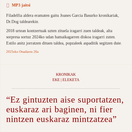
MP3 jaitsi
Filadelfia aldera eramaten gaitu Joanes Garcia Basurko kronikariak,
Dr.Dog taldearekin.
2018 urtean kontzertuak uzten zituela iragarri zuen taldeak, alta
sorpresa sortuz 2024ko udan hamaikagarren diskoa iragarri zuten.
Estilo anitz jorratzen dituen taldea, popzaleek aspaditik segitzen dute.
2025eko Otsailaren 26a
KRONIKAK
EKE | ELEKETA
“Ez gintuzten aise suportatzen,
euskaraz ari baginen, ni fier
nintzen euskaraz mintzatzea”