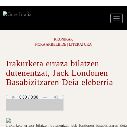
KRONIKAK
NORA ARBELBIDE | LITERATURA
Irakurketa erraza bilatzen
dutenentzat, Jack Londonen
Basabizitzaren Deia eleberria