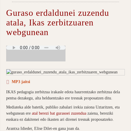
Guraso erdaldunei zuzendu
atala, Ikas zerbitzuaren
webgunean
MP3 jaitsi
IKAS pedagogia zerbitzua irakasle edota haurrentzako zerbitzua dela
pentsa dezakegu, alta helduentzako ere tresnak proposatzen ditu.
Mediateka alde batetik, publiko zabalari irekia zaiona Uztaritzen, eta
webgunean ere
atal berezi bat gurasoei zuzendua
zaiena, bereziki
euskara ez dakitenei edo ikasten ari direnei tresnak proposatzeko.
Arantxa Idieder, Elise Dilet-en gana joan da.