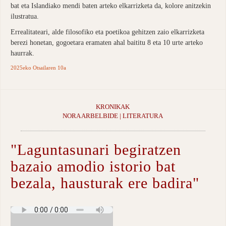
bat eta Islandiako mendi baten arteko elkarrizketa da, kolore anitzekin
ilustratua.
Errealitateari, alde filosofiko eta poetikoa gehitzen zaio elkarrizketa
berezi honetan, gogoetara eramaten ahal baititu 8 eta 10 urte arteko
haurrak.
2025eko Otsailaren 10a
KRONIKAK
NORA ARBELBIDE | LITERATURA
"Laguntasunari begiratzen
bazaio amodio istorio bat
bezala, hausturak ere badira"