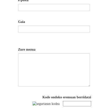
e-posta
Gaia
Zure mezua
Kode ondoko eremuan berridatzi