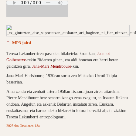
MP3 jaitsi
Terexa Lekunberriren pasa den hilabeteko kronikan,
Jeannot
Goihenetxe
-rekin Bidarten ginen, eta aldi honetan ere herri beran
gelditzen gira,
Jana-Mari Mendiboure
-kin.
Jana-Mari Harisboure, 1930ean sortu zen Makeako Urruti Ttipia
baserrian.
Ama zendu eta zenbait urtera 1958an Itsasura joan ziren aitarekin.
Pierre Mendiboure bere senarra izango zena ezagutu, ta Itsasun finkatu
ondoan, Angelun eta azkenik Bidarten instalatu ziren. Euskara,
euskaltasuna, eta barnealdeko biziarekin lotura bereziki aipatu zizkion
Terexa Lekunberri antropologoari.
2025eko Otsailaren 18a