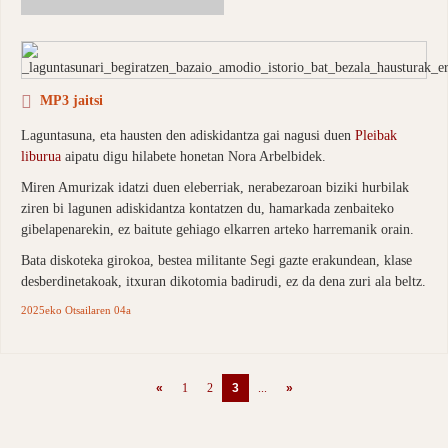
MP3 jaitsi
Laguntasuna, eta hausten den adiskidantza gai nagusi duen
Pleibak
liburua
aipatu digu hilabete honetan Nora Arbelbidek.
Miren Amurizak idatzi duen eleberriak, nerabezaroan biziki hurbilak
ziren bi lagunen adiskidantza kontatzen du, hamarkada zenbaiteko
gibelapenarekin, ez baitute gehiago elkarren arteko harremanik orain.
Bata diskoteka girokoa, bestea militante Segi gazte erakundean, klase
desberdinetakoak, itxuran dikotomia badirudi, ez da dena zuri ala beltz.
2025eko Otsailaren 04a
(current)
«
1
2
3
...
»