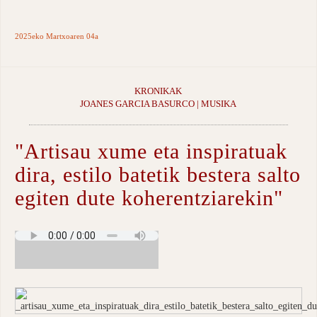
2025eko Martxoaren 04a
KRONIKAK
JOANES GARCIA BASURCO | MUSIKA
"Artisau xume eta inspiratuak
dira, estilo batetik bestera salto
egiten dute koherentziarekin"