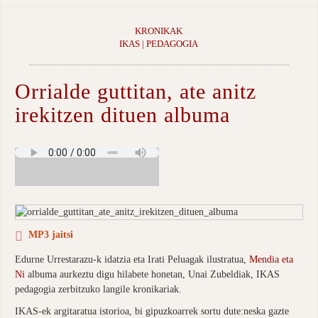
KRONIKAK
IKAS | PEDAGOGIA
Orrialde guttitan, ate anitz
irekitzen dituen albuma
MP3 jaitsi
Edurne Urrestarazu-k idatzia eta Irati Peluagak ilustratua,
Mendia eta
Ni
albuma aurkeztu digu hilabete honetan, Unai Zubeldiak, IKAS
pedagogia zerbitzuko langile kronikariak.
IKAS-ek argitaratua istorioa, bi gipuzkoarrek sortu dute:neska gazte