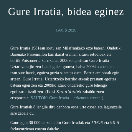
Gure Irratia, bidea eginez
1981
2026
Gure Irratia 1981ean sortu zen Milafrankako etxe batean. Ondotik,
Baionako Passemillon karrikarat eraman zituen estudioak eta
hortik Poissonerie karrikarat. 2006ko apirilean Gure Irratia
Uztaritzera jin zen Landagoien gunera, baina 2006ko abenduan
izan sute batek, egoitza guzia suntsitu zuen. Berriz ere obrak egin
artean, Gure Irratia, Uztaritzeko herriko etxeak prestatu egoitza
batean egon zen eta 2009ko azaro ondarreko gure lehengo
Kanaldude
egoitzarat itzuli zen. (Ikusi
k zabaldu zuen
erreportaia:
SALTOK: Gure Irratia... azkenean etxean!
)
Gure Irratiak 8 langile ditu denbora osoz urte osoan eta laguntzaile
sare zabala du.
106.6
90.5
Gaur egun 30.000 entzule ditu Gure Irratiak eta
eta
frekuentzietan entzun daiteke.