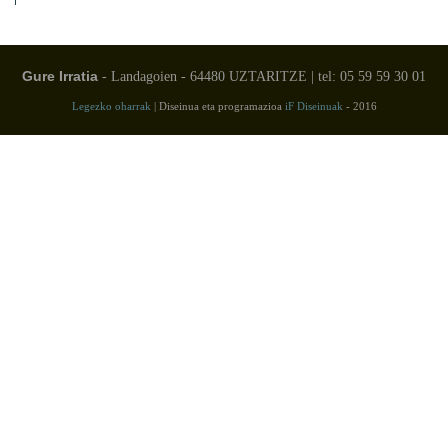
Gure Irratia
- Landagoien - 64480 UZTARITZE | tel: 05 59 59 30 01
Legezko oharrak
| Diseinua eta programazioa
iF Diseinuak
- 2016