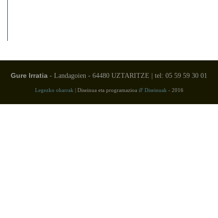
Gure Irratia
- Landagoien - 64480 UZTARITZE | tel: 05 59 59 30 01
Legezko oharrak
| Diseinua eta programazioa
iF Diseinuak
- 2016