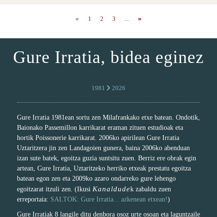
«
1
2
3
...
»
Gure Irratia, bidea eginez
1981
2026
Gure Irratia 1981ean sortu zen Milafrankako etxe batean. Ondotik,
Baionako Passemillon karrikarat eraman zituen estudioak eta
hortik Poissonerie karrikarat. 2006ko apirilean Gure Irratia
Uztaritzera jin zen Landagoien gunera, baina 2006ko abenduan
izan sute batek, egoitza guzia suntsitu zuen. Berriz ere obrak egin
artean, Gure Irratia, Uztaritzeko herriko etxeak prestatu egoitza
batean egon zen eta 2009ko azaro ondarreko gure lehengo
Kanaldude
egoitzarat itzuli zen. (Ikusi
k zabaldu zuen
erreportaia:
SALTOK: Gure Irratia... azkenean etxean!
)
Gure Irratiak 8 langile ditu denbora osoz urte osoan eta laguntzaile