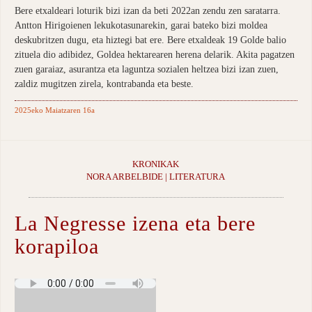
Bere etxaldeari loturik bizi izan da beti 2022an zendu zen saratarra.
Antton Hirigoienen lekukotasunarekin, garai bateko bizi moldea
deskubritzen dugu, eta hiztegi bat ere. Bere etxaldeak 19 Golde balio
zituela dio adibidez, Goldea hektarearen herena delarik. Akita pagatzen
zuen garaiaz, asurantza eta laguntza sozialen heltzea bizi izan zuen,
zaldiz mugitzen zirela, kontrabanda eta beste.
2025eko Maiatzaren 16a
KRONIKAK
NORA ARBELBIDE | LITERATURA
La Negresse izena eta bere
korapiloa