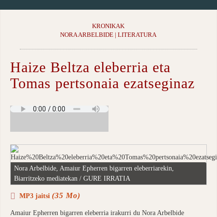
KRONIKAK
NORA ARBELBIDE | LITERATURA
Haize Beltza eleberria eta
Tomas pertsonaia ezatseginaz
Nora Arbelbide, Amaiur Epherren bigarren eleberriarekin,
Biarritzeko mediatekan / GURE IRRATIA
(35 Mo)
MP3 jaitsi
Amaiur Epherren bigarren eleberria irakurri du Nora Arbelbide