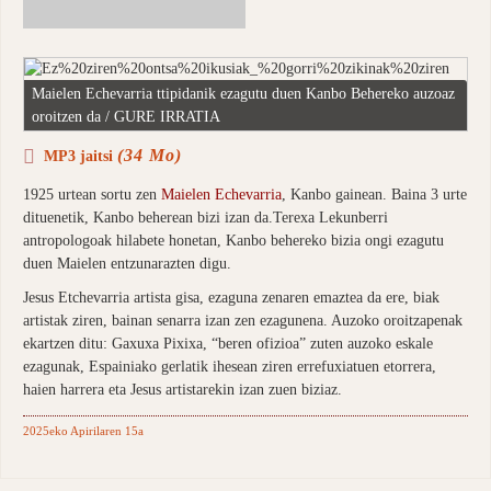
Maielen Echevarria ttipidanik ezagutu duen Kanbo Behereko auzoaz
oroitzen da / GURE IRRATIA
(34 Mo)
MP3 jaitsi
1925 urtean sortu zen
Maielen Echevarria
, Kanbo gainean. Baina 3 urte
dituenetik, Kanbo beherean bizi izan da.Terexa Lekunberri
antropologoak hilabete honetan, Kanbo behereko bizia ongi ezagutu
duen Maielen entzunarazten digu.
Jesus Etchevarria artista gisa, ezaguna zenaren emaztea da ere, biak
artistak ziren, bainan senarra izan zen ezagunena. Auzoko oroitzapenak
ekartzen ditu: Gaxuxa Pixixa, “beren ofizioa” zuten auzoko eskale
ezagunak, Espainiako gerlatik ihesean ziren errefuxiatuen etorrera,
haien harrera eta Jesus artistarekin izan zuen biziaz.
2025eko Apirilaren 15a