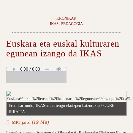
KRONIKAK
IKAS | PEDAGOGIA
Euskara eta euskal kulturaren
egunean izango da IKAS
Fred Larrondo, IKASen aurtengo ekoizpen batzurekin / GURE
IRRATIA
(19 Mo)
MP3 jaitsi
Larunbat honetan iraganen da Ziburuko 6. Euskarazko Disko eta liburu