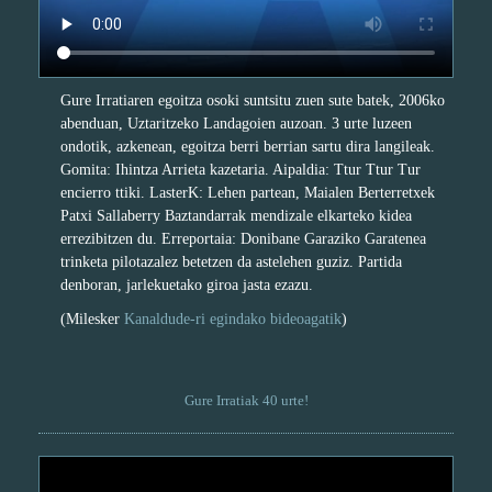
Gure Irratiaren egoitza osoki suntsitu zuen sute batek, 2006ko
abenduan, Uztaritzeko Landagoien auzoan. 3 urte luzeen
ondotik, azkenean, egoitza berri berrian sartu dira langileak.
Gomita: Ihintza Arrieta kazetaria. Aipaldia: Ttur Ttur Tur
encierro ttiki. LasterK: Lehen partean, Maialen Berterretxek
Patxi Sallaberry Baztandarrak mendizale elkarteko kidea
errezibitzen du. Erreportaia: Donibane Garaziko Garatenea
trinketa pilotazalez betetzen da astelehen guziz. Partida
denboran, jarlekuetako giroa jasta ezazu.
(Milesker
Kanaldude-ri egindako bideoagatik
)
Gure Irratiak 40 urte!