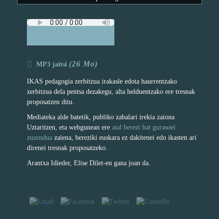
(26 Mo)
MP3 jaitsi
IKAS pedagogia zerbitzua irakasle edota haurrentzako
zerbitzua dela pentsa dezakegu, alta helduentzako ere tresnak
proposatzen ditu.
Mediateka alde batetik, publiko zabalari irekia zaiona
Uztaritzen, eta webgunean ere
atal berezi bat gurasoei
zuzendua
zaiena, bereziki euskara ez dakitenei edo ikasten ari
direnei tresnak proposatzeko.
Arantxa Idieder, Elise Dilet-en gana joan da.