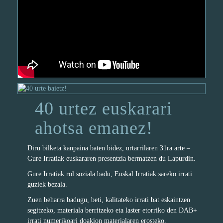
40 urtez euskarari
ahotsa emanez!
Diru bilketa kanpaina baten bidez, urtarrilaren 31ra arte –
Gure Irratiak euskararen presentzia bermatzen du Lapurdin.
Gure Irratiak rol soziala badu, Euskal Irratiak sareko irrati
guziek bezala.
Zuen beharra badugu, beti, kalitateko irrati bat eskaintzen
segitzeko, materiala berritzeko eta laster etorriko den DAB+
irrati numerikoari doakion materialaren erosteko.