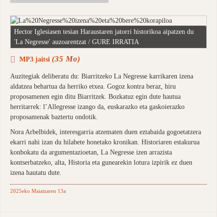
Hector Iglesiasen tesian Haraustaren jatorri historikoa aipatzen du
'La Negresse' auzoarentzat / GURE IRRATIA
(35 Mo)
MP3 jaitsi
Auzitegiak deliberatu du: Biarritzeko La Negresse karrikaren izena
aldatzea behartua da herriko etxea. Gogoz kontra beraz, hiru
proposamenen egin ditu Biarritzek. Bozkatuz egin dute hautua
herritarrek: l’Allegresse izango da, euskarazko eta gaskoierazko
proposamenak baztertu ondotik.
Nora Arbelbidek, interesgarria atzematen duen eztabaida gogoetatzera
ekarri nahi izan du hilabete honetako kronikan. Historiaren estakurua
konbokatu da argumentazioetan, La Negresse izen arrazista
kontserbatzeko, alta, Historia eta gunearekin lotura izpirik ez duen
izena hautatu dute.
2025eko Maiatzaren 13a