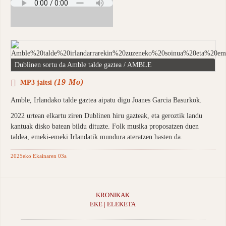
Dublinen sortu da Amble talde gaztea / AMBLE
(19 Mo)
MP3 jaitsi
Amble, Irlandako talde gaztea aipatu digu Joanes Garcia Basurkok.
2022 urtean elkartu ziren Dublinen hiru gazteak, eta geroztik landu
kantuak disko batean bildu dituzte. Folk musika proposatzen duen
taldea, emeki-emeki Irlandatik mundura ateratzen hasten da.
2025eko Ekainaren 03a
KRONIKAK
EKE | ELEKETA