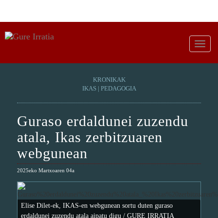
KRONIKAK
IKAS | PEDAGOGIA
Guraso erdaldunei zuzendu
atala, Ikas zerbitzuaren
webgunean
2025eko Martxoaren 04a
Elise Dilet-ek, IKAS-en webgunean sortu duten guraso
erdaldunei zuzendu atala aipatu digu / GURE IRRATIA