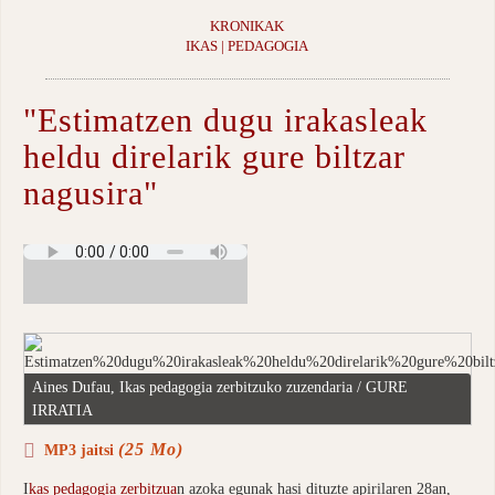
KRONIKAK
IKAS | PEDAGOGIA
"Estimatzen dugu irakasleak
heldu direlarik gure biltzar
nagusira"
Aines Dufau, Ikas pedagogia zerbitzuko zuzendaria / GURE
IRRATIA
(25 Mo)
MP3 jaitsi
I
kas pedagogia zerbitzua
n azoka egunak hasi dituzte apirilaren 28an,