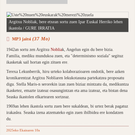
Argitxu Nobliak, bere etxean sortu zuen Ipar Euskal Herriko lehen
ikastola / GURE IRRATIA
(37 Mo)
MP3 jaitsi
1942an sortu zen Argitxu
Noblia
k, Angelun egin du bere bizia.
Familia, mediku mundukoa zuen, eta "determinismo soziala" segituz
ikasketak sail hortan egin zituen ere.
Terexa Lekunberrik, hiru urteko kolaborazioaren ondotik, bere azken
kronikarentzat Argitxu Nobliaren lekukotasuna partekatzea proposatu
digu. Stella Maris-n serorekin izan zuen biziaz mintzatu da, medikuntza
ikasketez, emazte izateaz osasungintzan eta ama izateaz, eta bistan dena
Seaska ikastolen elkartearen sortzeaz.
1969an lehen ikastola sortu zuen bere sukaldean, bi urtez berak pagatuz
irakaslea. Seaska izena atzemateko egin zuen ibilbidea ere kondatzen
du.
2025eko Ekainaren 10a