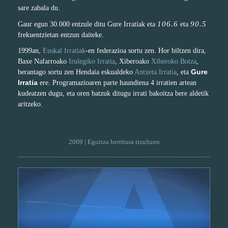
sare zabala du.
106.6
90.5
Gaur egun 30.000 entzule ditu Gure Irratiak eta
eta
frekuentzietan entzun daiteke.
1999an,
Euskal Irratiak
-en federazioa sortu zen. Hor biltzen dira,
Baxe Nafarroako
Irulegiko Irratia
, Xiberoako
Xiberoko Botza
,
Gure
berantago sortu zen Hendaia eskualdeko
Antxeta Irratia
, eta
Irratia
ere. Programazioaren parte haundiena 4 irratien artean
kudeatzen dugu, eta oren batzuk ditugu irrati bakoitza bere aldetik
aritzeko.
2009 | Egoitza berritura itzultzen