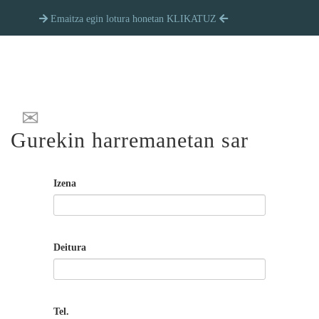
Emaitza egin lotura honetan KLIKATUZ
Gurekin harremanetan sar
Izena
Deitura
Tel.