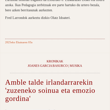
azoka. Ikas Pedagogia zerbitzuak ere parte hartuko du urtero bezala,
bere azken berritasunak aurkezten.
Fred Larrondok aurkeztu dizkio Olatz Idoateri.
2025eko Ekainaren 03a
KRONIKAK
JOANES GARCIA BASURCO | MUSIKA
Amble talde irlandarrarekin
'zuzeneko soinua eta emozio
gordina'