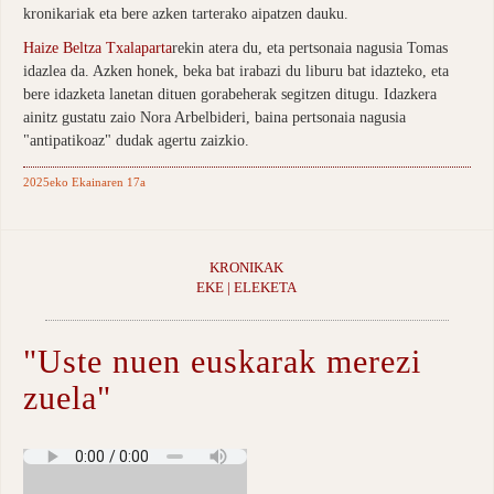
kronikariak eta bere azken tarterako aipatzen dauku.
Haize Beltza Txalaparta
rekin atera du, eta pertsonaia nagusia Tomas
idazlea da. Azken honek, beka bat irabazi du liburu bat idazteko, eta
bere idazketa lanetan dituen gorabeherak segitzen ditugu. Idazkera
ainitz gustatu zaio Nora Arbelbideri, baina pertsonaia nagusia
"antipatikoaz" dudak agertu zaizkio.
2025eko Ekainaren 17a
KRONIKAK
EKE | ELEKETA
"Uste nuen euskarak merezi
zuela"