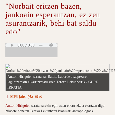
"Norbait eritzen bazen,
jankoain esperantzan, ez zen
asurantzarik, behi bat saldu
edo"
Antton Hirigoien saratarra, Battitt Laborde auzapezaren
laguntzarekin elkarrizketatu zuen Terexa Lekunberrik / GURE
IRRATIA
(43 Mo)
MP3 jaitsi
Antton Hirigoien
saratarrarekin egin zuen elkarrizketa ekartzen digu
hilabete honetan Terexa Lekunberri kronikari antropologoak.