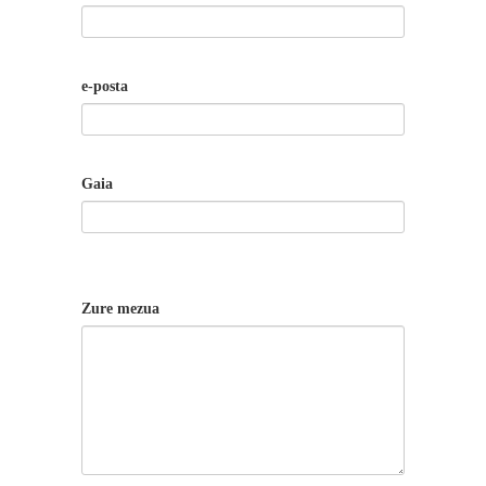
e-posta
Gaia
Zure mezua