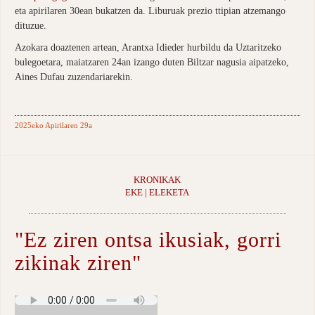
eta apirilaren 30ean bukatzen da. Liburuak prezio ttipian atzemango
dituzue.
Azokara doaztenen artean, Arantxa Idieder hurbildu da Uztaritzeko
bulegoetara, maiatzaren 24an izango duten Biltzar nagusia aipatzeko,
Aines Dufau zuzendariarekin.
2025eko Apirilaren 29a
KRONIKAK
EKE | ELEKETA
"Ez ziren ontsa ikusiak, gorri
zikinak ziren"