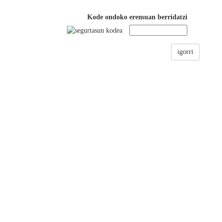
Kode ondoko eremuan berridatzi
igorri