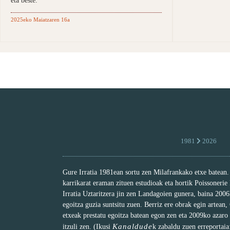
eta beste.
2025eko Maiatzaren 16a
1981
2026
Gure Irratia 1981ean sortu zen Milafrankako etxe batean
karrikarat eraman zituen estudioak eta hortik Poissonerie
Irratia Uztaritzera jin zen Landagoien gunera, baina 200
egoitza guzia suntsitu zuen. Berriz ere obrak egin artean,
etxeak prestatu egoitza batean egon zen eta 2009ko azaro
Kanaldude
itzuli zen. (Ikusi
k zabaldu zuen erreportai