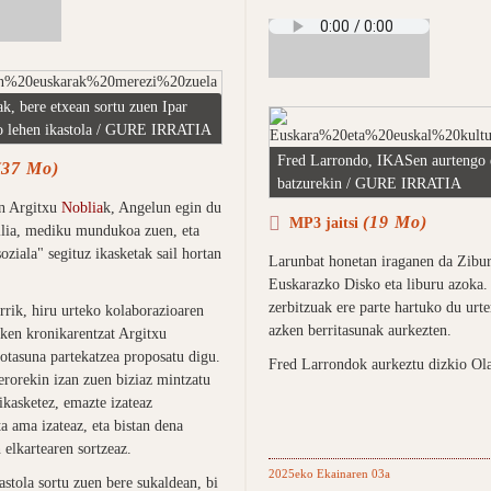
k, bere etxean sortu zuen Ipar
o lehen ikastola / GURE IRRATIA
Fred Larrondo, IKASen aurtengo 
(37 Mo)
batzurekin / GURE IRRATIA
n Argitxu
Noblia
k, Angelun egin du
(19 Mo)
MP3 jaitsi
ilia, mediku mundukoa zuen, eta
ziala" segituz ikasketak sail hortan
Larunbat honetan iraganen da Zibu
Euskarazko Disko eta liburu azoka.
zerbitzuak ere parte hartuko du urte
rik, hiru urteko kolaborazioaren
azken berritasunak aurkezten.
zken kronikarentzat Argitxu
otasuna partekatzea proposatu digu.
Fred Larrondok aurkeztu dizkio Ola
erorekin izan zuen biziaz mintzatu
ikasketez, emazte izateaz
a ama izateaz, eta bistan dena
 elkartearen sortzeaz.
2025eko Ekainaren 03a
stola sortu zuen bere sukaldean, bi