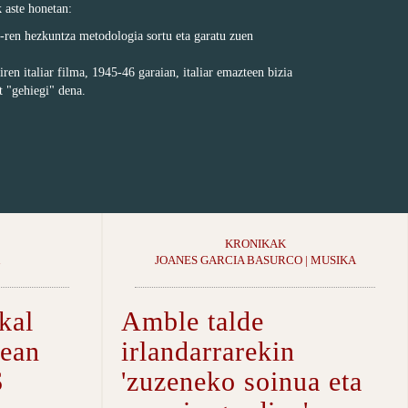
 aste honetan:
ren hezkuntza metodologia sortu eta garatu zuen
en italiar filma, 1945-46 garaian, italiar emazteen bizia
t "gehiegi" dena.
KRONIKAK
JOANES GARCIA BASURCO | MUSIKA
kal
Amble talde
nean
irlandarrarekin
S
'zuzeneko soinua eta