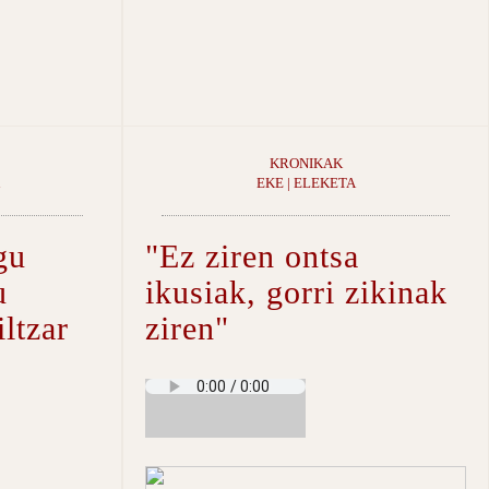
KRONIKAK
EKE | ELEKETA
gu
"Ez ziren ontsa
u
ikusiak, gorri zikinak
iltzar
ziren"