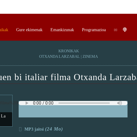
.
.
nikak
Gure ekimenak
Emankizunak
Programazioa
KRONIKAK
OTXANDA LARZABAL | ZINEMA
en bi italiar filma Otxanda Larzab
a La
(24 Mo)
MP3 jaitsi