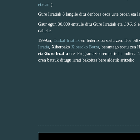
etxean!
)
Gure Irratiak 8 langile ditu denbora osoz urte osoan eta l
106.6
Gaur egun 30.000 entzule ditu Gure Irratiak eta
e
daiteke.
1999an,
Euskal Irratiak
-en federazioa sortu zen. Hor bil
Irratia
, Xiberoako
Xiberoko Botza
, berantago sortu zen 
Gure Irratia
eta
ere. Programazioaren parte haundiena 4 
oren batzuk ditugu irrati bakoitza bere aldetik aritzeko.