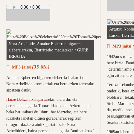
Argitxu Noblia
Euskal Herrik
Nora Arbelbide, Amaiur Epherren bigarren
MP3 jaitsi
eleberriarekin, Biarritzeko mediatekan / GURE
IRRATIA
1942an sortu ze
bere bizia. Fam
(35 Mo)
MP3 jaitsi
"determinismo so
egin zituen ere.
Amaiur Epherren bigarren eleberria irakurri du
Nora Arbelbide kronikariak eta bere azken tarterako
Terexa Lekunber
aipatzen dauku.
ondotik, bere a
Nobliaren lekuk
Haize Beltza Txalaparta
rekin atera du, eta
Stella Maris-n s
pertsonaia nagusia Tomas idazlea da. Azken honek,
da, medikuntza 
beka bat irabazi du liburu bat idazteko, eta bere
osasungintzan et
idazketa lanetan dituen gorabeherak segitzen
Seaska ikastolen
ditugu. Idazkera ainitz gustatu zaio Nora
Arbelbideri, baina pertsonaia nagusia "antipatikoaz"
1969an lehen ika