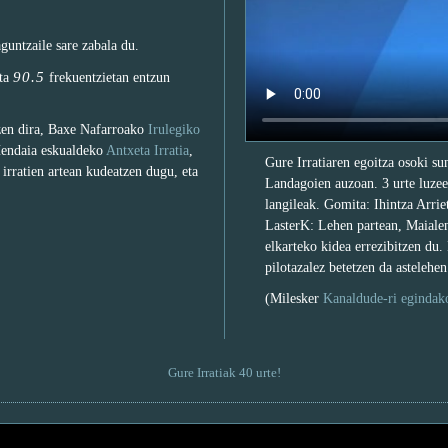
aguntzaile sare zabala du.
90.5
ta
frekuentzietan entzun
tzen dira, Baxe Nafarroako
Irulegiko
Hendaia eskualdeko
Antxeta Irratia
,
Gure Irratiaren egoitza osoki su
irratien artean kudeatzen dugu, eta
Landagoien auzoan. 3 urte luzeen
langileak. Gomita: Ihintza Arriet
LasterK: Lehen partean, Maialen
elkarteko kidea errezibitzen du
pilotazalez betetzen da astelehen
(Milesker
Kanaldude-ri egindak
Gure Irratiak 40 urte!