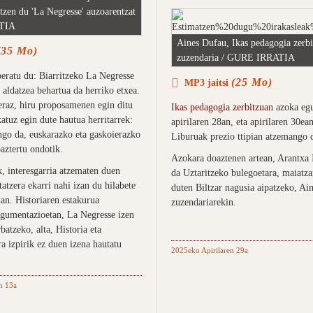
atzen du 'La Negresse' auzoarentzat
TIA
Aines Dufau, Ikas pedagogia zerb
(35 Mo)
zuzendaria / GURE IRRATIA
beratu du: Biarritzeko La Negresse
(25 Mo)
MP3 jaitsi
 aldatzea behartua da herriko etxea.
raz, hiru proposamenen egin ditu
I
kas pedagogia zerbitzua
n azoka egu
atuz egin dute hautua herritarrek:
apirilaren 28an, eta apirilaren 30ea
ango da, euskarazko eta gaskoierazko
Liburuak prezio ttipian atzemango 
ztertu ondotik.
Azokara doaztenen artean, Arantxa 
, interesgarria atzematen duen
da Uztaritzeko bulegoetara, maiatz
atzera ekarri nahi izan du hilabete
duten Biltzar nagusia aipatzeko, Ai
an. Historiaren estakurua
zuzendariarekin.
gumentazioetan, La Negresse izen
rbatzeko, alta, Historia eta
a izpirik ez duen izena hautatu
2025eko Apirilaren 29a
n 13a