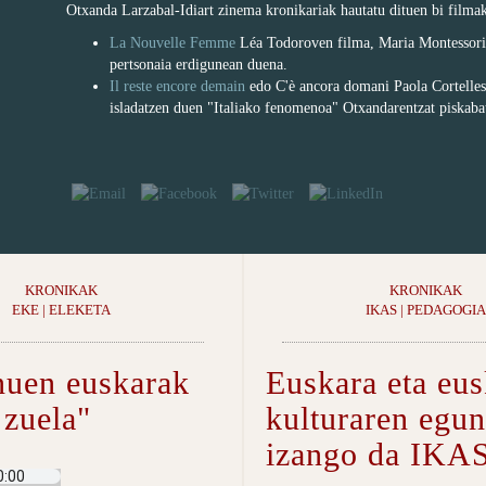
Otxanda Larzabal-Idiart zinema kronikariak hautatu dituen bi filmak
La Nouvelle Femme
Léa Todoroven filma, Maria Montessori-
pertsonaia erdigunean duena.
Il reste encore demain
edo C'è ancora domani Paola Cortellesir
isladatzen duen "Italiako fenomenoa" Otxandarentzat piskaba
KRONIKAK
KRONIKAK
EKE | ELEKETA
IKAS | PEDAGOGIA
nuen euskarak
Euskara eta eus
 zuela"
kulturaren egu
izango da IKA