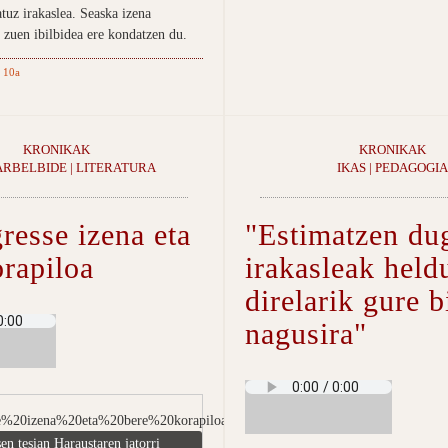
tuz irakaslea. Seaska izena
 zuen ibilbidea ere kondatzen du.
 10a
KRONIKAK
KRONIKAK
ARBELBIDE | LITERATURA
IKAS | PEDAGOGIA
resse izena eta
"Estimatzen du
orapiloa
irakasleak held
direlarik gure b
nagusira"
en tesian Haraustaren jatorri