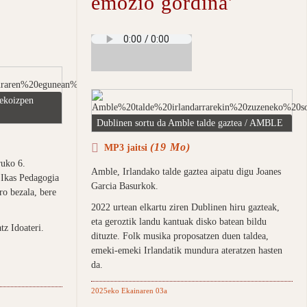
emozio gordina'
ekoizpen
Dublinen sortu da Amble talde gaztea / AMBLE
(19 Mo)
MP3 jaitsi
ruko 6.
Amble, Irlandako talde gaztea aipatu digu Joanes
 Ikas Pedagogia
Garcia Basurkok.
ro bezala, bere
2022 urtean elkartu ziren Dublinen hiru gazteak,
eta geroztik landu kantuak disko batean bildu
tz Idoateri.
dituzte. Folk musika proposatzen duen taldea,
emeki-emeki Irlandatik mundura ateratzen hasten
da.
2025eko Ekainaren 03a