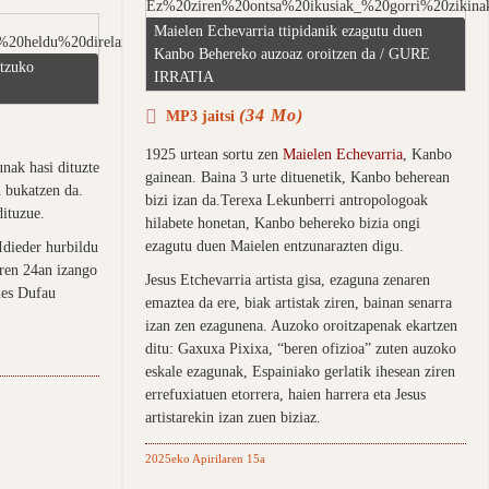
Maielen Echevarria ttipidanik ezagutu duen
Kanbo Behereko auzoaz oroitzen da / GURE
itzuko
IRRATIA
(34 Mo)
MP3 jaitsi
1925 urtean sortu zen
Maielen Echevarria
, Kanbo
nak hasi dituzte
gainean. Baina 3 urte dituenetik, Kanbo beherean
n bukatzen da.
bizi izan da.Terexa Lekunberri antropologoak
dituzue.
hilabete honetan, Kanbo behereko bizia ongi
ezagutu duen Maielen entzunarazten digu.
Idieder hurbildu
aren 24an izango
Jesus Etchevarria artista gisa, ezaguna zenaren
nes Dufau
emaztea da ere, biak artistak ziren, bainan senarra
izan zen ezagunena. Auzoko oroitzapenak ekartzen
ditu: Gaxuxa Pixixa, “beren ofizioa” zuten auzoko
eskale ezagunak, Espainiako gerlatik ihesean ziren
errefuxiatuen etorrera, haien harrera eta Jesus
artistarekin izan zuen biziaz.
2025eko Apirilaren 15a