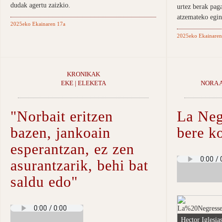
dudak agertu zaizkio.
urtez berak paga
atzemateko egin
2025eko Ekainaren 17a
2025eko Ekainaren
KRONIKAK
EKE | ELEKETA
NORA 
"Norbait eritzen
La Neg
bazen, jankoain
bere k
esperantzan, ez zen
asurantzarik, behi bat
saldu edo"
Hector Iglesias