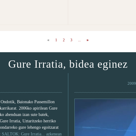
«
1
2
3
...
»
Gure Irratia, bidea eginez
2009 
. Ondotik, Baionako Passemillon
 karrikarat. 2006ko apirilean Gure
6ko abenduan izan sute batek,
 Gure Irratia, Uztaritzeko herriko
 ondarreko gure lehengo egoitzarat
a:
SALTOK: Gure Irratia... azkenean