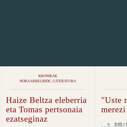
KRONIKAK
NORA ARBELBIDE | LITERATURA
Haize Beltza eleberria
"Uste 
eta Tomas pertsonaia
merezi
ezatseginaz