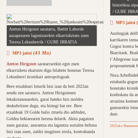
historikoa aip
/ GURE IRRA
MP3 jaitsi
Antton Hirigoien saratarra, Battitt Laborde
Auzitegiak deli
auzapezaren laguntzarekin elkarrizketatu zuen
karrikaren izena
Terexa Lekunberrik / GURE IRRATIA
Gogoz kontra be
(43 Mo)
MP3 jaitsi
Biarritzek. Bozk
l’Allegresse iz
Antton Hirigoien
saratarrarekin egin zuen
proposamenak ba
elkarrizketa ekartzen digu hilabete honetan Terexa
Nora Arbelbidek
Lekunberri kronikari antropologoak.
eztabaida gogoet
Bere etxaldeari loturik bizi izan da beti 2022an
honetako kronik
zendu zen saratarra. Antton Hirigoienen
konbokatu da ar
lekukotasunarekin, garai bateko bizi moldea
arrazista kontse
deskubritzen dugu, eta hiztegi bat ere. Bere
gunearekin lotur
etxaldeak 19 Golde balio zituela dio adibidez,
dute.
Goldea hektarearen herena delarik. Akita pagatzen
zuen garaiaz, asurantza eta laguntza sozialen heltzea
2025eko Maiatzare
bizi izan zuen, zaldiz mugitzen zirela, kontrabanda