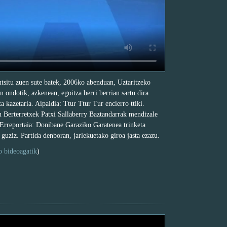
ntsitu zuen sute batek, 2006ko abenduan, Uztaritzeko
 ondotik, azkenean, egoitza berri berrian sartu dira
a kazetaria. Aipaldia: Ttur Ttur Tur encierro ttiki.
 Berterretxek Patxi Sallaberry Baztandarrak mendizale
. Erreportaia: Donibane Garaziko Garatenea trinketa
 guziz. Partida denboran, jarlekuetako giroa jasta ezazu.
o bideoagatik
)