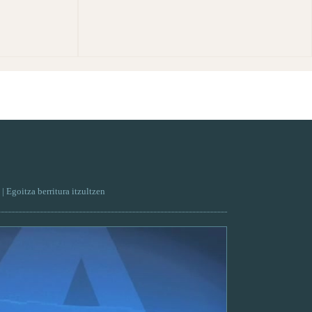
| Egoitza berritura itzultzen