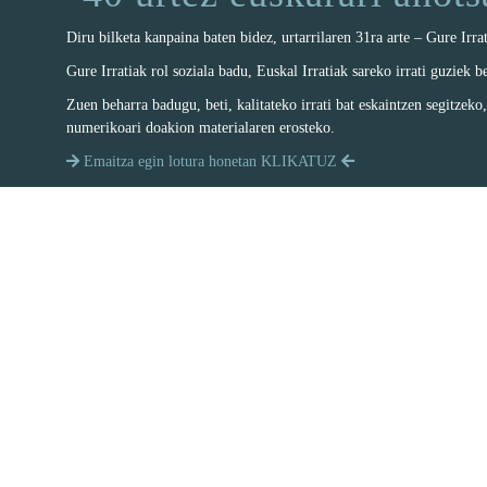
Diru bilketa kanpaina baten bidez, urtarrilaren 31ra arte – Gure Irr
Gure Irratiak rol soziala badu, Euskal Irratiak sareko irrati guziek b
Zuen beharra badugu, beti, kalitateko irrati bat eskaintzen segitzeko
numerikoari doakion materialaren erosteko.
Emaitza egin lotura honetan KLIKATUZ