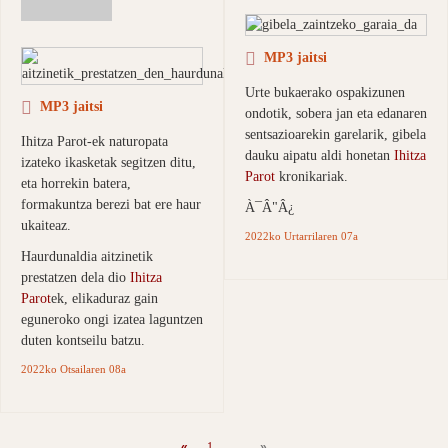
MP3 jaitsi
Urte bukaerako ospakizunen
MP3 jaitsi
ondotik, sobera jan eta edanaren
sentsazioarekin garelarik, gibela
Ihitza Parot-ek naturopata
dauku aipatu aldi honetan
Ihitza
izateko ikasketak segitzen ditu,
Parot
kronikariak.
eta horrekin batera,
formakuntza berezi bat ere haur
À¯Â"Â¿
ukaiteaz.
2022ko Urtarrilaren 07a
Haurdunaldia aitzinetik
prestatzen dela dio
Ihitza
Parot
ek, elikaduraz gain
eguneroko ongi izatea laguntzen
duten kontseilu batzu.
2022ko Otsailaren 08a
«
1
...
»