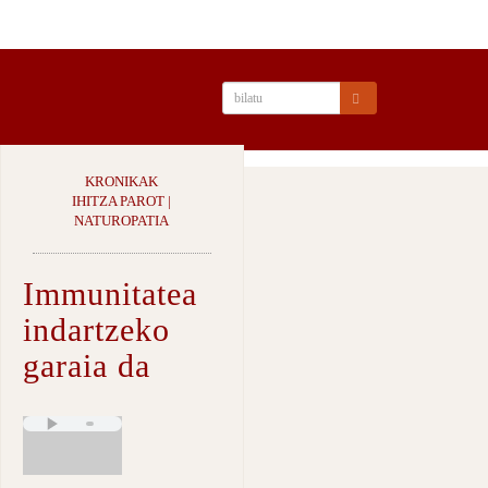
KRONIKAK
IHITZA PAROT |
NATUROPATIA
Immunitatea
indartzeko
garaia da