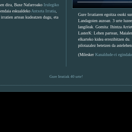
tzen dira, Baxe Nafarroako
Irulegiko
Hendaia eskualdeko
Antxeta Irratia
,
Gure Irratiaren egoitza osoki su
irratien artean kudeatzen dugu, eta
Landagoien auzoan. 3 urte luzeen
langileak. Gomita: Ihintza Arriet
LasterK: Lehen partean, Maialen
elkarteko kidea errezibitzen du
pilotazalez betetzen da astelehen
(Milesker
Kanaldude-ri egindak
Gure Irratiak 40 urte!