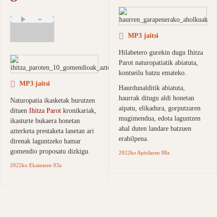
MP3 jaitsi
Hilabetero gurekin dugu Ihitza
Parot naturopatiatik abiatuta,
kontseilu batzu emateko.
MP3 jaitsi
Haurdunalditik abiatuta,
haurrak ditugu aldi honetan
Naturopatia ikasketak burutzen
aipatu, elikadura, gorputzaren
dituen
Ihitza Parot
kronikariak,
mugimendua, edota laguntzen
ikasturte bukaera honetan
ahal duten landare batzuen
azterketa prestaketa lanetan ari
erabilpena.
direnak laguntzeko hamar
gomendio proposatu dizkigu.
2022ko Apirilaren 08a
2022ko Ekainaren 03a