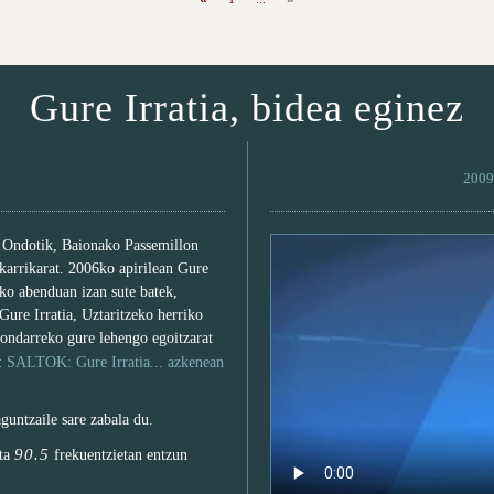
Gure Irratia, bidea eginez
2009 
. Ondotik, Baionako Passemillon
 karrikarat. 2006ko apirilean Gure
6ko abenduan izan sute batek,
 Gure Irratia, Uztaritzeko herriko
 ondarreko gure lehengo egoitzarat
a:
SALTOK: Gure Irratia... azkenean
aguntzaile sare zabala du.
90.5
ta
frekuentzietan entzun