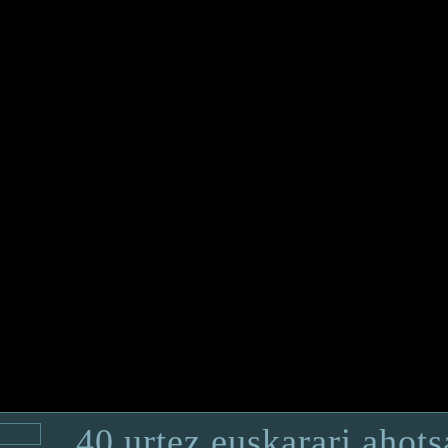
40 urtez euskarari ahot