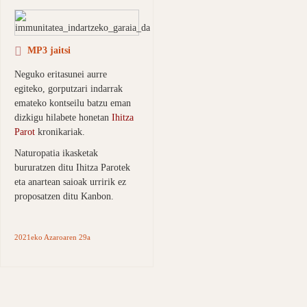
MP3 jaitsi
Neguko eritasunei aurre
egiteko, gorputzari indarrak
emateko kontseilu batzu eman
dizkigu hilabete honetan
Ihitza
Parot
kronikariak.
Naturopatia ikasketak
bururatzen ditu Ihitza Parotek
eta anartean saioak urririk ez
proposatzen ditu Kanbon.
2021eko Azaroaren 29a