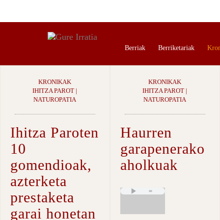
Berriak
Berriketariak
Kro
KRONIKAK
KRONIKAK
IHITZA PAROT |
IHITZA PAROT |
NATUROPATIA
NATUROPATIA
Ihitza Paroten
Haurren
10
garapenerako
gomendioak,
aholkuak
azterketa
prestaketa
garai honetan