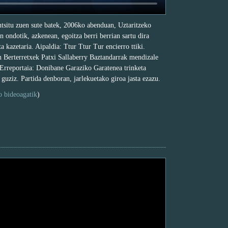
ntsitu zuen sute batek, 2006ko abenduan, Uztaritzeko
 ondotik, azkenean, egoitza berri berrian sartu dira
a kazetaria. Aipaldia: Ttur Ttur Tur encierro ttiki.
 Berterretxek Patxi Sallaberry Baztandarrak mendizale
. Erreportaia: Donibane Garaziko Garatenea trinketa
 guziz. Partida denboran, jarlekuetako giroa jasta ezazu.
o bideoagatik
)