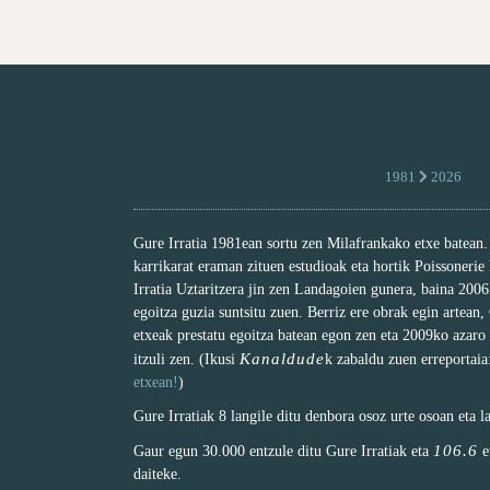
1981
2026
Gure Irratia 1981ean sortu zen Milafrankako etxe batean
karrikarat eraman zituen estudioak eta hortik Poissonerie
Irratia Uztaritzera jin zen Landagoien gunera, baina 200
egoitza guzia suntsitu zuen. Berriz ere obrak egin artean,
etxeak prestatu egoitza batean egon zen eta 2009ko azaro
Kanaldude
itzuli zen. (Ikusi
k zabaldu zuen erreportai
etxean!
)
Gure Irratiak 8 langile ditu denbora osoz urte osoan eta l
106.6
Gaur egun 30.000 entzule ditu Gure Irratiak eta
e
daiteke.