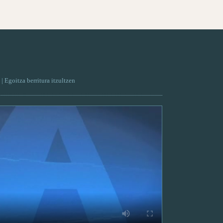
| Egoitza berritura itzultzen