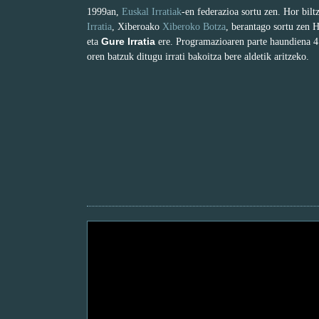
1999an,
Euskal Irratiak
-en federazioa sortu zen. Hor bil
Irratia
, Xiberoako
Xiberoko Botza
, berantago sortu zen 
Gure Irratia
eta
ere. Programazioaren parte haundiena 4 
oren batzuk ditugu irrati bakoitza bere aldetik aritzeko.