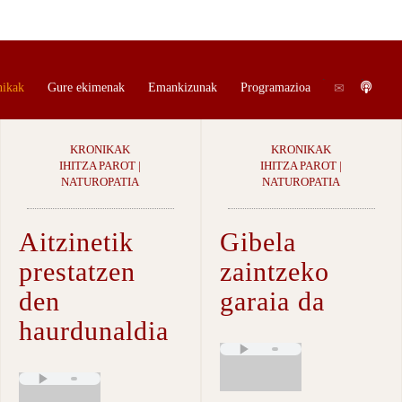
.
.
nikak
Gure ekimenak
Emankizunak
Programazioa
KRONIKAK
KRONIKAK
IHITZA PAROT |
IHITZA PAROT |
NATUROPATIA
NATUROPATIA
Aitzinetik
Gibela
prestatzen
zaintzeko
den
garaia da
haurdunaldia