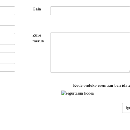
Gaia
Zure
mezua
Kode ondoko eremuan berridatz
ig