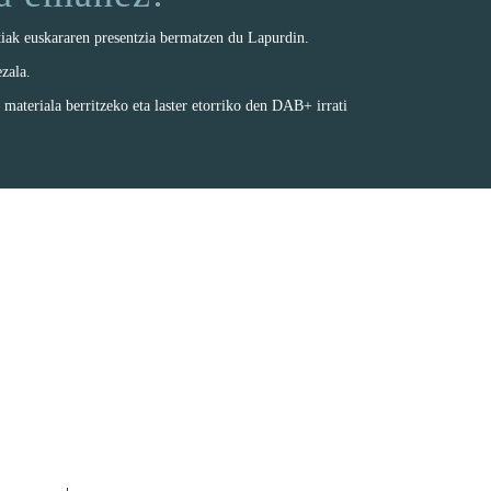
atiak euskararen presentzia bermatzen du Lapurdin.
ezala.
, materiala berritzeko eta laster etorriko den DAB+ irrati