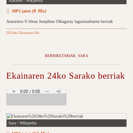
Azkaine / Wikipedia
(8 Mo)
MP3 jaitsi
Asteartero 9:10ean Josephine Olhagaray laguntzailearen berriak
2025eko Ekainaren 24a
BERRIKETARIAK
|
SARA
Ekainaren 24ko Sarako berriak
Sara / Wikipedia