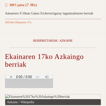
(7 Mo)
MP3 jaitsi
Asteartero 9:10ean Ganex Etcheverrigaray laguntzailearen berriak
2025eko Ekainaren 17a
BERRIKETARIAK
|
AZKAINE
Ekainaren 17ko Azkaingo
berriak
Azkaine / Wikipedia