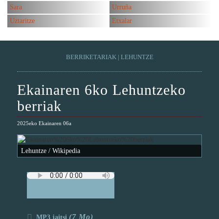
Sara
Urruña
Uztaritze
Etxalar
BERRIKETARIAK
|
LEHUNTZE
Ekainaren 6ko Lehuntzeko
berriak
2025eko Ekainaren 06a
Lehuntze / Wikipedia
(7 Mo)
MP3 jaitsi