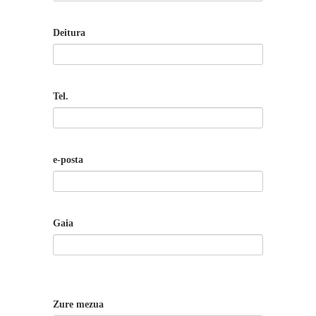
Deitura
Tel.
e-posta
Gaia
Zure mezua