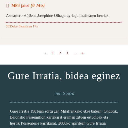
(6 Mo)
MP3 jaitsi
Asteartero 9:10ean Josephine Olhagaray laguntzailearen berriak
2025eko Ekainaren 17a
«
1
2
3
...
»
Gure Irratia, bidea eginez
1981
2026
Gure Irratia 1981ean sortu zen Milafrankako etxe batean. Ondotik,
Baionako Passemillon karrikarat eraman zituen estudioak eta
hortik Poissonerie karrikarat. 2006ko apirilean Gure Irratia