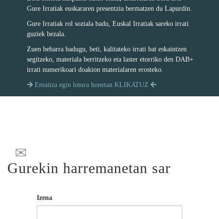
Gure Irratiak euskararen presentzia bermatzen du Lapurdin.
Gure Irratiak rol soziala badu, Euskal Irratiak sareko irrati
guziek bezala.
Zuen beharra badugu, beti, kalitateko irrati bat eskaintzen
segitzeko, materiala berritzeko eta laster etorriko den DAB+
irrati numerikoari doakion materialaren erosteko.
Emaitza egin lotura honetan KLIKATUZ
Gurekin harremanetan sar
Izena