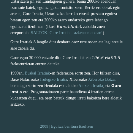
Uztaritzera jin zen Landagoien gunera, baina 2006ko abenduan
izan sute batek, egoitza guzia suntsitu zuen. Berriz ere obrak egin
artean, Gure Irratia, Uztaritzeko herriko etxeak prestatu egoitza
batean egon zen eta 2009ko azaro ondarreko gure lehengo
Kanaldude
egoitzarat itzuli zen. (Ikusi
k zabaldu zuen
erreportaia:
SALTOK: Gure Irratia... azkenean etxean!
)
Gure Irratiak 8 langile ditu denbora osoz urte osoan eta laguntzaile
sare zabala du.
106.6
90.5
Gaur egun 30.000 entzule ditu Gure Irratiak eta
eta
frekuentzietan entzun daiteke.
1999an,
Euskal Irratiak
-en federazioa sortu zen. Hor biltzen dira,
Baxe Nafarroako
Irulegiko Irratia
, Xiberoako
Xiberoko Botza
,
Gure
berantago sortu zen Hendaia eskualdeko
Antxeta Irratia
, eta
Irratia
ere. Programazioaren parte haundiena 4 irratien artean
kudeatzen dugu, eta oren batzuk ditugu irrati bakoitza bere aldetik
aritzeko.
2009 | Egoitza berritura itzultzen