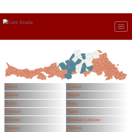
Ahetze
Azkaine
Biarritz
Bidarte
Kanbo
Itsasu
Lehuntze
Makea
Lekorne
Donibane Lohizune
Senpere
Hiriburu