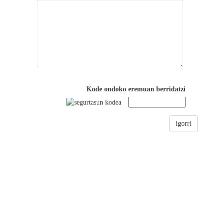
Kode ondoko eremuan berridatzi
igorri