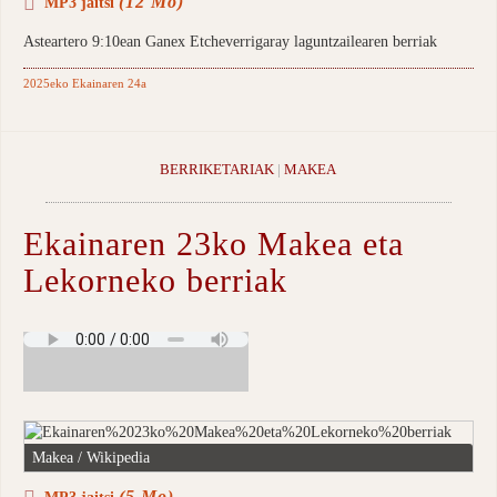
(12 Mo)
MP3 jaitsi
Asteartero 9:10ean Ganex Etcheverrigaray laguntzailearen berriak
2025eko Ekainaren 24a
BERRIKETARIAK
|
MAKEA
Ekainaren 23ko Makea eta
Lekorneko berriak
Makea / Wikipedia
(5 Mo)
MP3 jaitsi