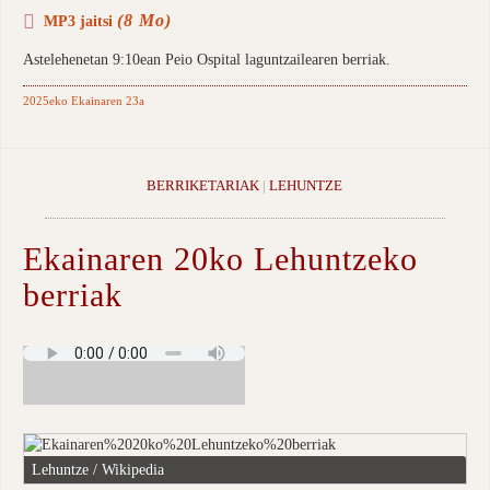
(8 Mo)
MP3 jaitsi
Astelehenetan 9:10ean Peio Ospital laguntzailearen berriak.
2025eko Ekainaren 23a
BERRIKETARIAK
|
LEHUNTZE
Ekainaren 20ko Lehuntzeko
berriak
Lehuntze / Wikipedia