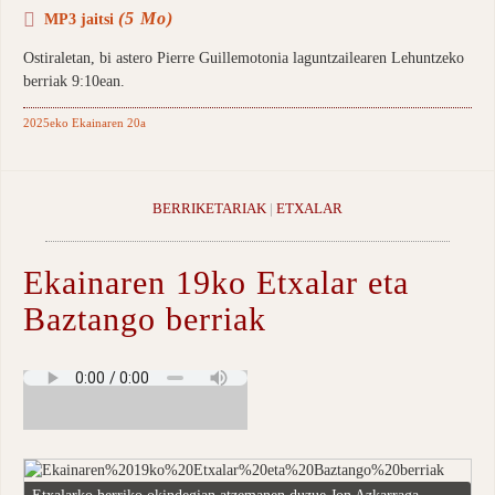
(5 Mo)
MP3 jaitsi
Ostiraletan, bi astero Pierre Guillemotonia laguntzailearen Lehuntzeko
berriak 9:10ean.
2025eko Ekainaren 20a
BERRIKETARIAK
|
ETXALAR
Ekainaren 19ko Etxalar eta
Baztango berriak