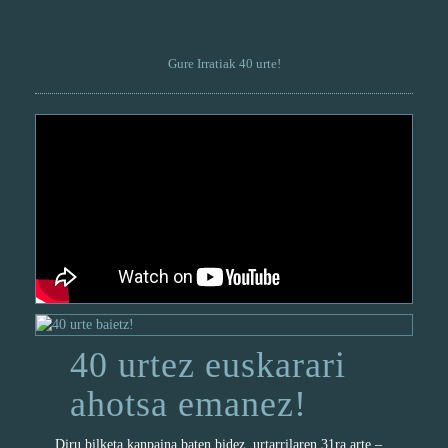
Gure Irratiak 40 urte!
40 urtez euskarari
ahotsa emanez!
Diru bilketa kanpaina baten bidez, urtarrilaren 31ra arte –