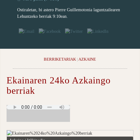
Ostiraletan, bi astero Pierre Guillemotonia laguntzailearen
Lehuntzeko berriak 9:10ean.
BERRIKETARIAK
|
AZKAINE
Ekainaren 24ko Azkaingo
berriak