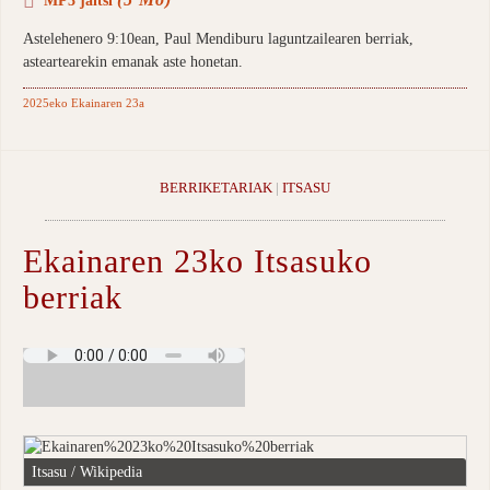
Astelehenero 9:10ean, Paul Mendiburu laguntzailearen berriak,
asteartearekin emanak aste honetan.
2025eko Ekainaren 23a
BERRIKETARIAK
|
ITSASU
Ekainaren 23ko Itsasuko
berriak
Itsasu / Wikipedia