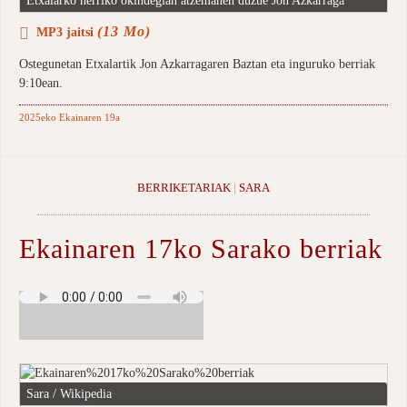
Etxalarko herriko okindegian atzemanen duzue Jon Azkarraga
(13 Mo)
MP3 jaitsi
Ostegunetan Etxalartik Jon Azkarragaren Baztan eta inguruko berriak
9:10ean.
2025eko Ekainaren 19a
BERRIKETARIAK
|
SARA
Ekainaren 17ko Sarako berriak
Sara / Wikipedia