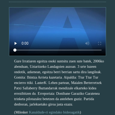
Gure Irratiaren egoitza osoki suntsitu zuen sute batek, 2006ko
abenduan, Uztaritzeko Landagoien auzoan. 3 urte luzeen
ondotik, azkenean, egoitza berri berrian sartu dira langileak.
Gomita: Ihintza Arrieta kazetaria. Aipaldia: Ttur Ttur Tur
encierro ttiki. LasterK: Lehen partean, Maialen Berterretxek
Patxi Sallaberry Baztandarrak mendizale elkarteko kidea
errezibitzen du. Erreportaia: Donibane Garaziko Garatenea
trinketa pilotazalez betetzen da astelehen guziz. Partida
denboran, jarlekuetako giroa jasta ezazu.
(Milesker
Kanaldude-ri egindako bideoagatik
)