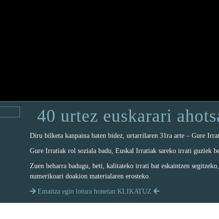
40 urtez euskarari ahot
Diru bilketa kanpaina baten bidez, urtarrilaren 31ra arte – Gure Irr
Gure Irratiak rol soziala badu, Euskal Irratiak sareko irrati guziek b
Zuen beharra badugu, beti, kalitateko irrati bat eskaintzen segitzeko
numerikoari doakion materialaren erosteko.
Emaitza egin lotura honetan KLIKATUZ