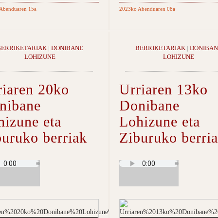
Abenduaren 15a
2023ko Abenduaren 08a
BERRIKETARIAK
|
DONIBANE
BERRIKETARIAK
|
DONIBAN
LOHIZUNE
LOHIZUNE
riaren 20ko
Urriaren 13ko
nibane
Donibane
hizune eta
Lohizune eta
buruko berriak
Ziburuko berri