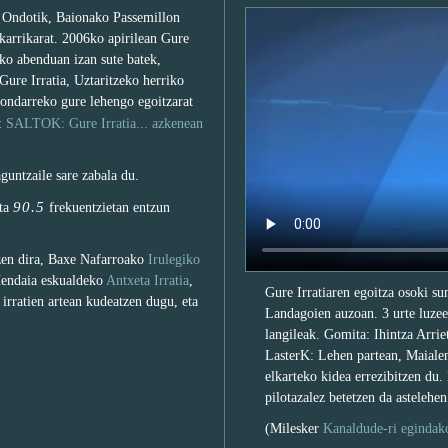
. Ondotik, Baionako Passemillon
 karrikarat. 2006ko apirilean Gure
6ko abenduan izan sute batek,
 Gure Irratia, Uztaritzeko herriko
 ondarreko gure lehengo egoitzarat
a:
SALTOK: Gure Irratia... azkenean
aguntzaile sare zabala du.
90.5
ta
frekuentzietan entzun
tzen dira, Baxe Nafarroako
Irulegiko
Hendaia eskualdeko
Antxeta Irratia
,
Gure Irratiaren egoitza osoki su
irratien artean kudeatzen dugu, eta
Landagoien auzoan. 3 urte luzeen
langileak. Gomita: Ihintza Arriet
LasterK: Lehen partean, Maialen
elkarteko kidea errezibitzen du
pilotazalez betetzen da astelehen
(Milesker
Kanaldude-ri egindak