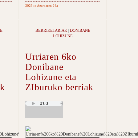
2023ko Azaroaren 24a
E
BERRIKETARIAK
|
DONIBANE
LOHIZUNE
Urriaren 6ko
Donibane
Lohizune eta
ak
ZIburuko berriak