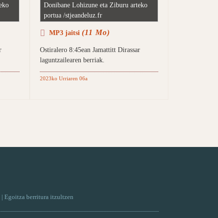
eko
Donibane Lohizune eta Ziburu arteko
portua /stjeandeluz.fr
(11 Mo)
MP3 jaitsi
r
Ostiralero 8:45ean Jamattitt Dirassar
laguntzailearen berriak.
2023ko Urriaren 06a
| Egoitza berritura itzultzen