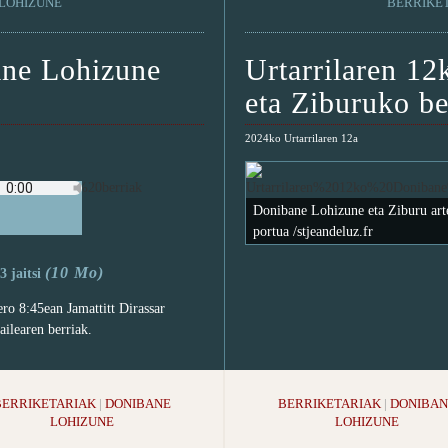
LOHIZUNE
BERRIKE
ane Lohizune
Urtarrilaren 1
eta Ziburuko be
2024ko Urtarrilaren 12a
Donibane Lohizune eta Ziburu art
portua /stjeandeluz.fr
(10 Mo)
 jaitsi
ero 8:45ean Jamattitt Dirassar
ailearen berriak.
BERRIKETARIAK
|
DONIBANE
BERRIKETARIAK
|
DONIBAN
LOHIZUNE
LOHIZUNE