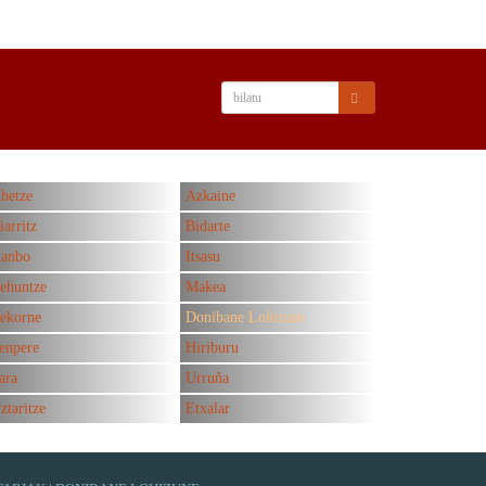
hetze
Azkaine
iarritz
Bidarte
anbo
Itsasu
ehuntze
Makea
ekorne
Donibane Lohizune
enpere
Hiriburu
ara
Urruña
ztaritze
Etxalar