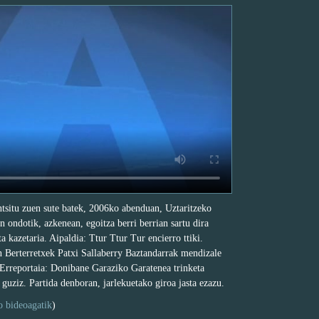
ntsitu zuen sute batek, 2006ko abenduan, Uztaritzeko
 ondotik, azkenean, egoitza berri berrian sartu dira
a kazetaria. Aipaldia: Ttur Ttur Tur encierro ttiki.
 Berterretxek Patxi Sallaberry Baztandarrak mendizale
. Erreportaia: Donibane Garaziko Garatenea trinketa
 guziz. Partida denboran, jarlekuetako giroa jasta ezazu.
o bideoagatik
)