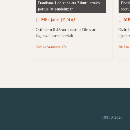
Donibane Lohizune eta Ziburu arteko
Donib
portua /stjeandeluz.fr
portu
(8 Mo)
MP3 jaitsi
MP3
Ostiralero 8:45ean Jamattitt Dirassar
Ostiral
laguntzailearen berriak.
laguntz
2023ko Azaroaren 17a
2023ko 
1981
2026