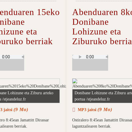
enduaren 15eko
Abenduaren 8k
nibane
Donibane
hizune eta
Lohizune eta
buruko berriak
Ziburuko berri
ane Lohizune eta Ziburu arteko
Donibane Lohizune eta Ziburu art
a /stjeandeluz.fr
portua /stjeandeluz.fr
(9 Mo)
(9 Mo)
 jaitsi
MP3 jaitsi
ero 8:45ean Jamattitt Dirassar
Ostiralero 8:45ean Jamattitt Dirassa
ailearen berriak.
laguntzailearen berriak.