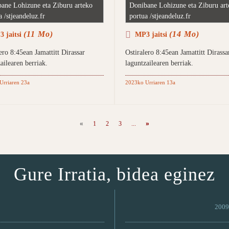
ane Lohizune eta Ziburu arteko
Donibane Lohizune eta Ziburu art
a /stjeandeluz.fr
portua /stjeandeluz.fr
(11 Mo)
(14 Mo)
 jaitsi
MP3 jaitsi
ero 8:45ean Jamattitt Dirassar
Ostiralero 8:45ean Jamattitt Dirassa
ailearen berriak.
laguntzailearen berriak.
Urriaren 23a
2023ko Urriaren 13a
«
1
2
3
...
»
Gure Irratia, bidea eginez
2009 