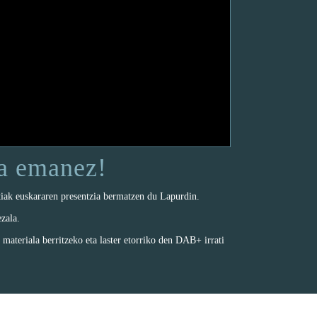
sa emanez!
atiak euskararen presentzia bermatzen du Lapurdin.
ezala.
, materiala berritzeko eta laster etorriko den DAB+ irrati