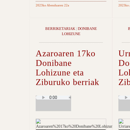
2023ko Abenduaren 22a
2023ko 
BERRIKETARIAK
|
DONIBANE
LOHIZUNE
Azaroaren 17ko
Ur
Donibane
Do
Lohizune eta
Lo
Ziburuko berriak
Zi