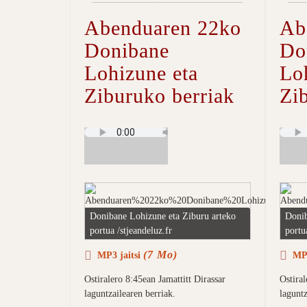
Abenduaren 22ko
Ab
Donibane
Do
Lohizune eta
Lo
Ziburuko berriak
Zi
Donibane Lohizune eta Ziburu arteko
Donib
portua /stjeandeluz.fr
portu
(7 Mo)
MP3 jaitsi
MP3
Ostiralero 8:45ean Jamattitt Dirassar
Ostiral
laguntzailearen berriak.
laguntz