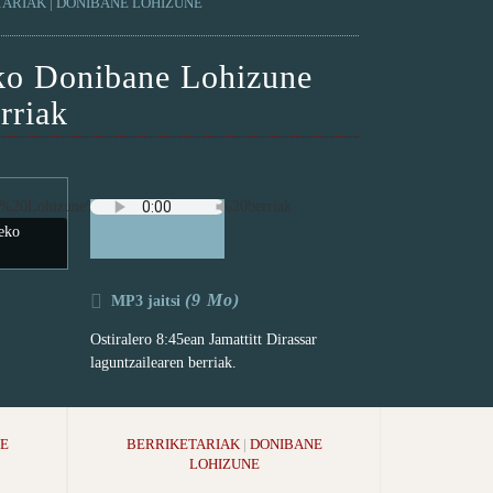
TARIAK
|
DONIBANE LOHIZUNE
2ko Donibane Lohizune
rriak
eko
(9 Mo)
MP3 jaitsi
Ostiralero 8:45ean Jamattitt Dirassar
laguntzailearen berriak.
E
BERRIKETARIAK
|
DONIBANE
LOHIZUNE