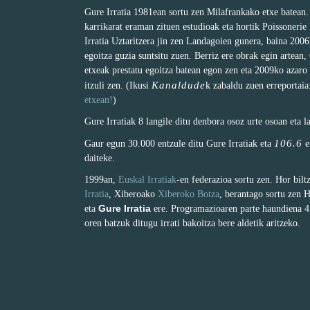
Gure Irratia 1981ean sortu zen Milafrankako etxe batean
karrikarat eraman zituen estudioak eta hortik Poissonerie
Irratia Uztaritzera jin zen Landagoien gunera, baina 200
egoitza guzia suntsitu zuen. Berriz ere obrak egin artean,
etxeak prestatu egoitza batean egon zen eta 2009ko azaro
Kanaldude
itzuli zen. (Ikusi
k zabaldu zuen erreportai
etxean!
)
Gure Irratiak 8 langile ditu denbora osoz urte osoan eta l
106.6
Gaur egun 30.000 entzule ditu Gure Irratiak eta
e
daiteke.
1999an,
Euskal Irratiak
-en federazioa sortu zen. Hor bil
Irratia
, Xiberoako
Xiberoko Botza
, berantago sortu zen 
Gure Irratia
eta
ere. Programazioaren parte haundiena 4 
oren batzuk ditugu irrati bakoitza bere aldetik aritzeko.