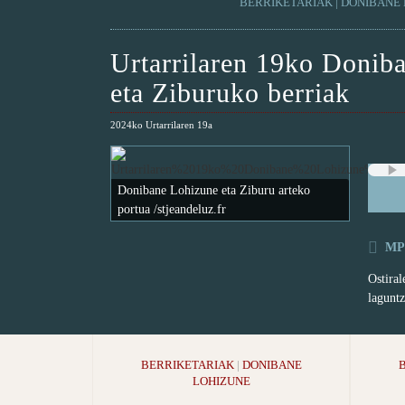
BERRIKETARIAK
|
DONIBANE 
Urtarrilaren 19ko Donib
eta Ziburuko berriak
2024ko Urtarrilaren 19a
Donibane Lohizune eta Ziburu arteko
portua /stjeandeluz.fr
MP3
Ostiral
laguntz
BERRIKETARIAK
|
DONIBANE
LOHIZUNE