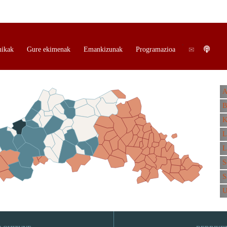
.
.
nikak
Gure ekimenak
Emankizunak
Programazioa
A
B
K
L
L
S
S
U