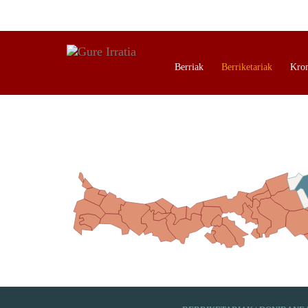
Berriak
Berriketariak
Kro