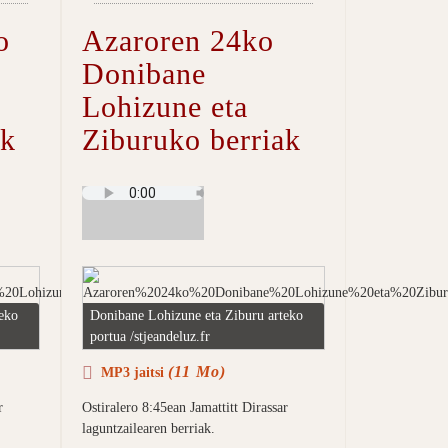
o
Azaroren 24ko
Donibane
Lohizune eta
ak
Ziburuko berriak
eko
Donibane Lohizune eta Ziburu arteko
portua /stjeandeluz.fr
(11 Mo)
MP3 jaitsi
r
Ostiralero 8:45ean Jamattitt Dirassar
laguntzailearen berriak.