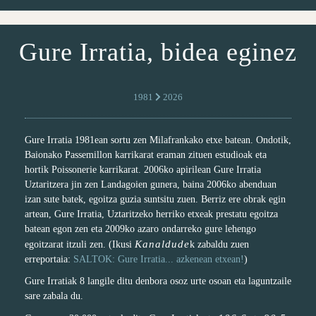
Gure Irratia, bidea eginez
1981
2026
Gure Irratia 1981ean sortu zen Milafrankako etxe batean. Ondotik,
Baionako Passemillon karrikarat eraman zituen estudioak eta
hortik Poissonerie karrikarat. 2006ko apirilean Gure Irratia
Uztaritzera jin zen Landagoien gunera, baina 2006ko abenduan
izan sute batek, egoitza guzia suntsitu zuen. Berriz ere obrak egin
artean, Gure Irratia, Uztaritzeko herriko etxeak prestatu egoitza
batean egon zen eta 2009ko azaro ondarreko gure lehengo
Kanaldude
egoitzarat itzuli zen. (Ikusi
k zabaldu zuen
erreportaia:
SALTOK: Gure Irratia... azkenean etxean!
)
Gure Irratiak 8 langile ditu denbora osoz urte osoan eta laguntzaile
sare zabala du.