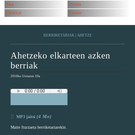
Sara
Urruña
Uztaritze
Etxalar
BERRIKETARIAK
|
AHETZE
Ahetzeko elkarteen azken
berriak
2016ko Urriaren 10a
(4 Mo)
MP3 jaitsi
Maite Iturzaeta berriketariarekin.