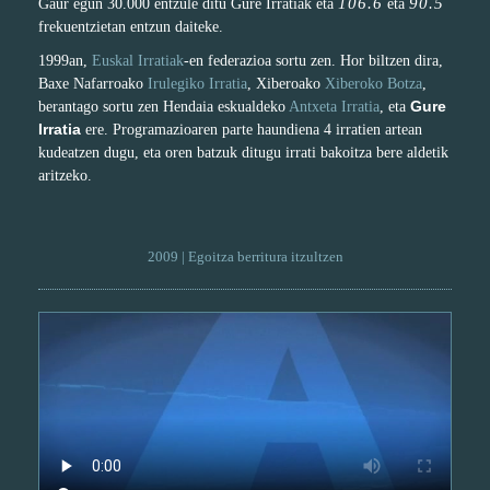
106.6
90.5
Gaur egun 30.000 entzule ditu Gure Irratiak eta
eta
frekuentzietan entzun daiteke.
1999an,
Euskal Irratiak
-en federazioa sortu zen. Hor biltzen dira,
Baxe Nafarroako
Irulegiko Irratia
, Xiberoako
Xiberoko Botza
,
Gure
berantago sortu zen Hendaia eskualdeko
Antxeta Irratia
, eta
Irratia
ere. Programazioaren parte haundiena 4 irratien artean
kudeatzen dugu, eta oren batzuk ditugu irrati bakoitza bere aldetik
aritzeko.
2009 | Egoitza berritura itzultzen