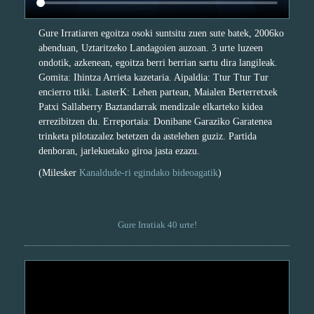
Gure Irratiaren egoitza osoki suntsitu zuen sute batek, 2006ko
abenduan, Uztaritzeko Landagoien auzoan. 3 urte luzeen
ondotik, azkenean, egoitza berri berrian sartu dira langileak.
Gomita: Ihintza Arrieta kazetaria. Aipaldia: Ttur Ttur Tur
encierro ttiki. LasterK: Lehen partean, Maialen Berterretxek
Patxi Sallaberry Baztandarrak mendizale elkarteko kidea
errezibitzen du. Erreportaia: Donibane Garaziko Garatenea
trinketa pilotazalez betetzen da astelehen guziz. Partida
denboran, jarlekuetako giroa jasta ezazu.
(Milesker
Kanaldude-ri egindako bideoagatik
)
Gure Irratiak 40 urte!