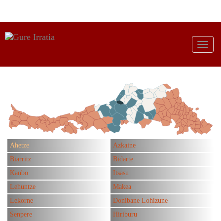
Ahetze
Azkaine
Biarritz
Bidarte
Kanbo
Itsasu
Lehuntze
Makea
Lekorne
Donibane Lohizune
Senpere
Hiriburu