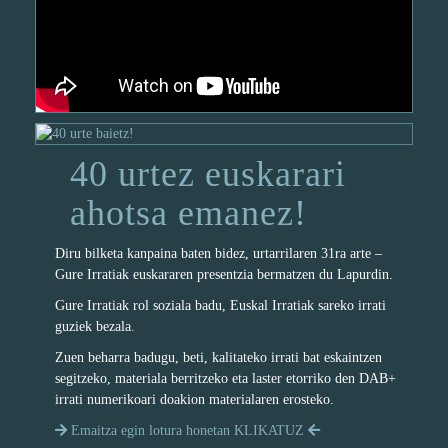
40 urtez euskarari
ahotsa emanez!
Diru bilketa kanpaina baten bidez, urtarrilaren 31ra arte –
Gure Irratiak euskararen presentzia bermatzen du Lapurdin.
Gure Irratiak rol soziala badu, Euskal Irratiak sareko irrati
guziek bezala.
Zuen beharra badugu, beti, kalitateko irrati bat eskaintzen
segitzeko, materiala berritzeko eta laster etorriko den DAB+
irrati numerikoari doakion materialaren erosteko.
Emaitza egin lotura honetan KLIKATUZ