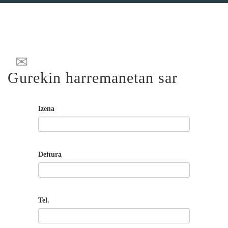
Gurekin harremanetan sar
Izena
Deitura
Tel.