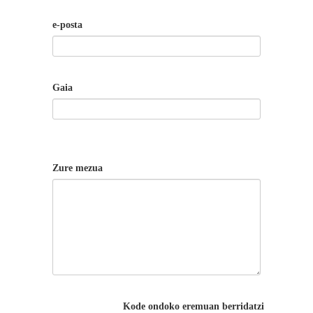
e-posta
Gaia
Zure mezua
Kode ondoko eremuan berridatzi